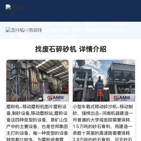
作为专业的 找废石碎砂机 制造厂家，我们致力于为您量身定
制高价值的粉体加工系统方案。获取厂家直销报价及技术支
持，请拨打：+8618037793862
找废石碎砂机 详情介绍
磨粉机-移动磨粉机图片磨粉设
小型车载式移动碎沙机-移动制
备,制砂设备,移动磨粉站,磨粉设
砂，强悍出击-河南机器建造一
备这四种类型的设备，是矿山生
所普通的大学或医院需要消耗
产中的主要设备，也是世邦集团
1.5万吨的砂石骨料，而建造一
主打的设备，每一种类型的设备
条数十英里的高速路需要消耗
种类都比较多，为磨粉或者磨
3.8万吨的砂石骨料，可见砂石