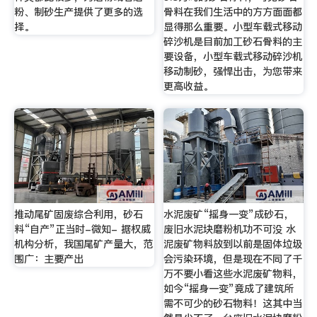
粉、制砂生产提供了更多的选
骨料在我们生活中的方方面面都
择。
显得那么重要。小型车载式移动
碎沙机是目前加工砂石骨料的主
要设备，小型车载式移动碎沙机
移动制砂，强悍出击，为您带来
更高收益。
推动尾矿固废综合利用，砂石
水泥废矿“摇身一变”成砂石，
料“自产”正当时-微知- 据权威
废旧水泥块磨粉机功不可没 水
机构分析，我国尾矿产量大，范
泥废矿物料放到以前是固体垃圾
围广：主要产出
会污染环境，但是现在不同了千
万不要小看这些水泥废矿物料，
如今“摇身一变”竟成了建筑所
需不可少的砂石物料！这其中当