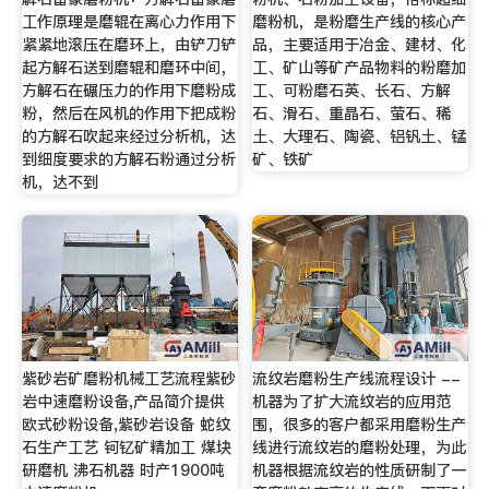
工作原理是磨辊在离心力作用下
磨粉机，是粉磨生产线的核心产
紧紧地滚压在磨环上，由铲刀铲
品，主要适用于冶金、建材、化
起方解石送到磨辊和磨环中间，
工、矿山等矿产品物料的粉磨加
方解石在碾压力的作用下磨粉成
工、可粉磨石英、长石、方解
粉，然后在风机的作用下把成粉
石、滑石、重晶石、萤石、稀
的方解石吹起来经过分析机，达
土、大理石、陶瓷、铝钒土、锰
到细度要求的方解石粉通过分析
矿、铁矿
机，达不到
紫砂岩矿磨粉机械工艺流程紫砂
流纹岩磨粉生产线流程设计 --
岩中速磨粉设备,产品简介提供
机器为了扩大流纹岩的应用范
欧式砂粉设备,紫砂岩设备 蛇纹
围，很多的客户都采用磨粉生产
石生产工艺 钶钇矿精加工 煤块
线进行流纹岩的磨粉处理，为此
研磨机 沸石机器 时产1900吨
机器根据流纹岩的性质研制了一