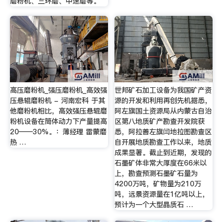
磨粉机、三环磨、中速磨等。
高压磨粉机_强压磨粉机_高效强
世邦矿石加工设备为我国矿产资
压悬辊磨粉机 - 河南宏科 于其
源的开发和利用再创先机据悉，
他磨粉机相比，高效强压悬辊磨
阿左旗国土资源局从内蒙古自治
粉机设备在筒体动力下产量提高
区第八地质矿产勘查开发院获
20——30%。：薄经理 雷蒙磨
悉，阿拉善左旗闫地拉图勘查区
热 …
自开展地质勘查工作以来，地质
成果显著。截止到近期，发现的
石墨矿体非常大厚度在66米以
上，勘查预测石墨矿石量为
4200万吨，矿物量为210万
吨，远景资源量在1亿吨以上，
预计为一个大型晶质石 …