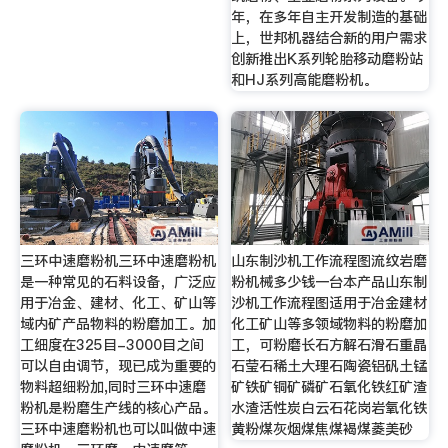
年，在多年自主开发制造的基础
上，世邦机器结合新的用户需求
创新推出K系列轮胎移动磨粉站
和HJ系列高能磨粉机。
三环中速磨粉机三环中速磨粉机
山东制沙机工作流程图流纹岩磨
是一种常见的石料设备，广泛应
粉机械多少钱一台本产品山东制
用于冶金、建材、化工、矿山等
沙机工作流程图适用于冶金建材
域内矿产品物料的粉磨加工。加
化工矿山等多领域物料的粉磨加
工细度在325目-3000目之间
工，可粉磨长石方解石滑石重晶
可以自由调节，现已成为重要的
石莹石稀土大理石陶瓷铝矾土锰
物料超细粉加,同时三环中速磨
矿铁矿铜矿磷矿石氧化铁红矿渣
粉机是粉磨生产线的核心产品。
水渣活性炭白云石花岗岩氧化铁
三环中速磨粉机也可以叫做中速
黄粉煤灰烟煤焦煤褐煤菱美砂