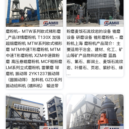
磨粉机- MTW系列欧式梯形磨
粉磨麦饭石流纹岩的设备 锥磨
_产品详情磨粉机 T130X 加强
设备 研磨设备 锥形磨粉机 - 磨
超细磨粉机 MTW系列欧式梯形
粉机上海 磨粉机产品简介：主
磨 MTM中速T形磨粉机 MTM
要适用于冶金、建材、化工、矿
中速T形磨粉机 XZM中速微粉
山等矿产品物料的粉磨 蓝晶
磨 高压悬辊磨粉机 MCF粗粉磨
石、氟石、膨润土、麦饭石流纹
LM系列立式磨粉机 雷蒙磨 球
岩、叶腊石、页岩、紫砂石、绿
磨机 振动筛 2YK1237振动筛
…
（圆振动筛） 加料机 GZD系列
振动给料机 (喂料机） 输送带