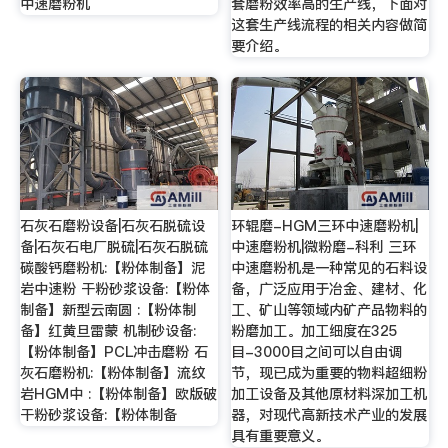
中速磨粉机
套磨粉效率高的生产线，下面对
这套生产线流程的相关内容做简
要介绍。
石灰石磨粉设备|石灰石脱硫设
环辊磨-HGM三环中速磨粉机|
备|石灰石电厂脱硫|石灰石脱硫
中速磨粉机|微粉磨-科利 三环
碳酸钙磨粉机:【粉体制备】泥
中速磨粉机是一种常见的石料设
岩中速粉 干粉砂浆设备:【粉体
备，广泛应用于冶金、建材、化
制备】新型云南圆 :【粉体制
工、矿山等领域内矿产品物料的
备】红黄旦雷蒙 机制砂设备:
粉磨加工。加工细度在325
【粉体制备】PCL冲击磨粉 石
目-3000目之间可以自由调
灰石磨粉机:【粉体制备】流纹
节，现已成为重要的物料超细粉
岩HGM中 :【粉体制备】欧版破
加工设备及其他原材料深加工机
干粉砂浆设备:【粉体制备
器，对现代高新技术产业的发展
具有重要意义。