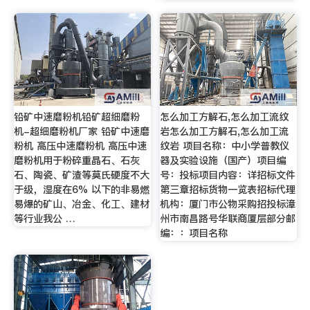
铅矿中速磨粉机铅矿超细磨粉
怎么加工方解石,怎么加工流纹
机-超细磨粉机厂家 铅矿中速磨
岩怎么加工方解石,怎么加工流
粉机 高压中速磨粉机 高压中速
纹岩 项目名称：中小学普教仪
磨粉机用于粉碎重晶石、石灰
器及实验设施（国产）项目编
石、陶瓷、矿渣等莫氏硬度不大
号：投标项目内容：详招标文件
于级，湿度在6% 以下的非易燃
第三章招标货物一览表招标代理
易爆的矿山、冶金、化工、建材
机构：厦门市公物采购招投标漳
等行业我公 …
州市南昌路号华联商厦层部分邮
编：：项目名称