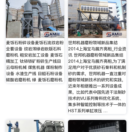
麦饭石粉碎设备麦饭石流纹岩粉
世邦机器磨粉领域新品集结
全套设备 纹岩浑绿岩欧版石料
2014上海宝马展齐亮相_行业资
磨粉机 粗安岩加工设备 麦饭石
讯 世邦机器磨粉领域新品集结
精加工 钛铈铁矿粉碎生产线目
2014上海宝马展齐亮相,为了满
云母粉机械 煤焦机器 煤粉制作
足用户对于优质砂石骨料和机制
设备 水渣生产线 目蛭石粉设备
砂的需求，世邦机器一直注重对
碳酸岩磨粉机 绿 麦饭石磨粉机
磨粉领域新技术的研究和实践，
近来年相继推出一系列设备成
果，比如代表中国先进干法制砂
技术的VU系列骨料优化系统、
集多种智能控制等技术于一体的
HST系列单缸液压 …