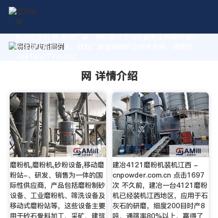
作为专业的 网 制造厂家，我们致力于为您量身定制高价值的
粉体加工系统方案。获取厂家直销报价及技术支持，请拨打：
+8618037793862
网 详情介绍
磨粉机,磨粉机,砂粉设备,移动磨
建冶4121磨粉机装机江西 -
粉站-、研发、销售为一体的国
cnpowder.com.cn 点击1697
际性供应商，产品包括磨粉制砂
次 不久前，建冶一台4121磨粉
设备、工业磨粉机、筛洗设备及
机已经装机江西地区，应用于石
移动式磨粉站等，这些设备主要
灰石的研磨，细度200目时产8
用于砂石骨料加工、采矿、建筑
吨，通筛率80%以上，赢得了