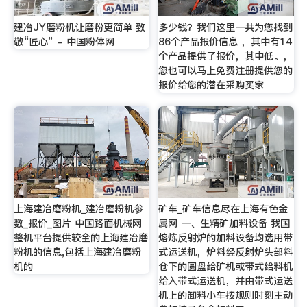
建冶JY磨粉机让磨粉更简单 致
多少钱？我们这里一共为您找到
敬“匠心” - 中国粉体网
86个产品报价信息 ，其中有14
个产品提供了报价，其中低。，
您也可以马上免费注册提供您的
报价给您的潜在采购买家
上海建冶磨粉机_建冶磨粉机参
矿车_矿车信息尽在上海有色金
数_报价_图片 中国路面机械网
属网 一、生精矿加料设备 我国
整机平台提供较全的上海建冶磨
熔炼反射炉的加料设备均选用带
粉机的信息,包括上海建冶磨粉
式运送机，炉料经反射炉头部料
机的
仓下的圆盘给矿机或带式给料机
给入带式运送机，并由带式运送
机上的卸料小车按规则时刻主动