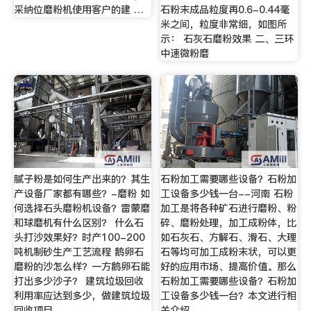
采纳位磨粉机使用客户的建 …
石粉末成品粒度再0.6-0.44毫
米之间，粒度非常细，如图所
示： 石灰石磨粉效果 二、三环
中速微粉磨
腻子粉是如何生产出来的？其生
石粉加工需要哪些设备？石粉加
产设备厂家都有哪些？-磨粉 如
工设备多少钱一台--河南 石粉
何选择石头磨粉机设备？雷蒙磨
加工是将各种矿石进行磨粉、粉
和球磨机有什么区别？ 什么石
碎、磨粉处理，加工成粉体，比
头打沙效果好？时产100-200
如石灰石、方解石、滑石、大理
吨机制砂生产工艺流程 鹅卵石
石等均可加工成粉末状，可以更
磨粉的沙怎么样？一方鹅卵石能
好的应用市场、提高价值。那么
打出多少沙子？ 建筑垃圾回收
石粉加工需要哪些设备？石粉加
利用率应达到多少，做建筑垃圾
工设备多少钱一台？本文进行相
回收项目
关介绍。