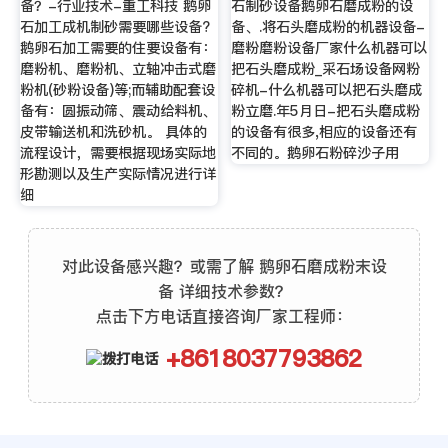
备？-行业技术-重工科技 鹅卵
石制砂设备鹅卵石磨成粉的设
石加工成机制砂需要哪些设备?
备、.将石头磨成粉的机器设备-
鹅卵石加工需要的住要设备有：
磨粉磨粉设备厂家什么机器可以
磨粉机、磨粉机、立轴冲击式磨
把石头磨成粉_采石场设备网粉
粉机(砂粉设备)等;而辅助配套设
碎机-什么机器可以把石头磨成
备有：圆振动筛、震动给料机、
粉立磨.年5月日-把石头磨成粉
皮带输送机和洗砂机。 具体的
的设备有很多,相应的设备还有
流程设计，需要根据现场实际地
不同的。鹅卵石粉碎沙子用
形勘测以及生产实际情况进行详
细
对此设备感兴趣？或需了解 鹅卵石磨成粉末设
备 详细技术参数？
点击下方电话直接咨询厂家工程师：
+8618037793862