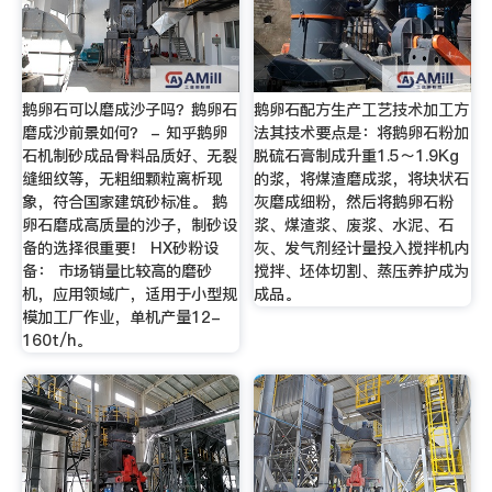
鹅卵石可以磨成沙子吗？鹅卵石
鹅卵石配方生产工艺技术加工方
磨成沙前景如何？ - 知乎鹅卵
法其技术要点是：将鹅卵石粉加
石机制砂成品骨料品质好、无裂
脱硫石膏制成升重1.5～1.9Kg
缝细纹等，无粗细颗粒离析现
的浆，将煤渣磨成浆，将块状石
象，符合国家建筑砂标准。 鹅
灰磨成细粉，然后将鹅卵石粉
卵石磨成高质量的沙子，制砂设
浆、煤渣浆、废浆、水泥、石
备的选择很重要！ HX砂粉设
灰、发气剂经计量投入搅拌机内
备： 市场销量比较高的磨砂
搅拌、坯体切割、蒸压养护成为
机，应用领域广，适用于小型规
成品。
模加工厂作业，单机产量12-
160t/h。