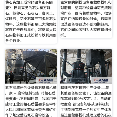
将石头加工成粉的设备都有哪
较常见的制粉设备雷蒙磨粉机和
些？ 目前常见的石头有方解
球磨机，这两种设备均可完成制
石、鹅卵石、石灰石、膨润土、
粉作业，确有着重叠物料，很多
煤矸石、花岗石等三百多种石头
客户在选购设备的时候，很容易
物料，这些物料都是已大块颗粒
误选设备导致达不到预期效果，
状存在于自然界中，将这些大块
它们之间的区别为大家做详细分
石头物料加工成粉状可以利用到
析。
各个行业。
氟石磨成粉的设备氟石磨粉机械
超细石灰石粉末生产设备--与
厂家 - 磨粉机械设备 对萤石质
其他设备相比较下，该设备的通
量要求也不相同目前，我国用于
筛率可到90%左右。2、自动化
建材工业的萤石质量要求在中华
程度高 该设备能够从原料粗加
人民共和国国家标准萤石粉矿中
工到制粉完成一个独立生产体系
作了规定萤石氟石磨粉设备 ，
经过雷蒙磨粉机处理之后的石灰