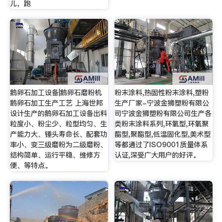
儿，跑
鹅卵石加工设备|鹅卵石磨粉机
粉末涂料,热固性粉末涂料,塑粉
鹅卵石加工生产工艺 上海世邦
生产厂家-宁波金狮塑粉有限公
设计生产的鹅卵石加工设备出料
司宁波金狮塑粉有限公司生产各
粒度小、粉尘少、粒型均匀、生
类粉末涂料系列,环氧型,环氧聚
产能力大、锤头寿命长、配套功
酯型,聚酯型,低温固化型,美术型
率小、变三级磨粉为二级磨粉、
等都通过了ISO9001质量体系
结构简单、运行平稳、维修方
认证,深受广大用户的好评。
便、等特点。