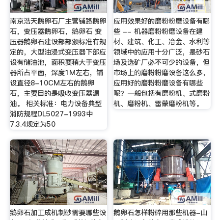
南京浩天鹅卵石厂主营铺路鹅卵
应用效果好的磨粉粉磨设备有哪
石，变压器鹅卵石，鹅卵石 变
些 -- 机器磨粉粉磨设备在建
压器鹅卵石建设部部颁标准有规
材、建筑、化工、冶金、水利等
定的，大型油浸式变压器下部应
领域中的应用十分广泛，是砂石
设有储油池，面积要稍大于变压
场及选矿厂必不可少的设备，但
器所占平面，深度1M左右，铺
市场上的磨粉粉磨设备这么多，
设直径8-10CM左右的鹅卵
应用好的磨粉粉磨设备有哪些
石，主要目的是吸收变压器漏
呢？一般包括有磨粉机、式磨粉
油。 相关标准：电力设备典型
机、磨粉机、雷蒙磨粉机等。
消防规程DL5027-1993中
7.3.4规定为50
鹅卵石加工成机制砂需要哪些设
鹅卵石怎样粉碎用那些机器-山