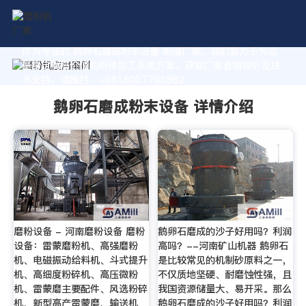
作为专业的 鹅卵石磨成粉末设备 制造厂家，我们致力于为您
量身定制高价值的粉体加工系统方案。获取厂家直销报价及技
术支持，请拨打：+8618037793862
鹅卵石磨成粉末设备 详情介绍
磨粉设备 - 河南磨粉设备 磨粉
鹅卵石磨成的沙子好用吗？利润
设备：雷蒙磨粉机、高强磨粉
高吗？--河南矿山机器 鹅卵石
机、电磁振动给料机、斗式提升
是比较常见的机制砂原料之一，
机、高细度粉碎机、高压微粉
不仅质地坚硬、耐磨蚀性强，且
机、雷蒙磨主要配件、风选粉碎
我国资源储量大、易开采。那么
机、新型高产雷蒙磨、输送机
鹅卵石磨成的沙子好用吗？利润