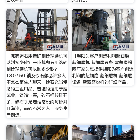
一吨鹅卵石用选矿制砂球磨机可
【煜阳为客户创造利润超细磨
以制多少砂？一吨鹅卵石用选矿
超细磨机 超细磨设备 雷蒙磨粉
制砂球磨机可以制多少砂？
网厂家为您提供煜阳为客户创造
18:07:50 谈及砂石想必许多人
利润的超细磨 超细磨机 超细磨
不怎么陌生人聊天，砂石充当常
设备 雷蒙磨粉机的详细产品。
见的工业用品，普遍的运用于建
筑业，铸造业等，砂石相较碎石
子，碎石子是老话常说的河砂并
且海沙，而砂石常为人工服务生
产制造。