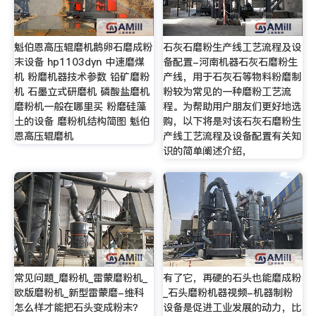
魁伯恩高压辊磨机鹅卵石磨成粉
石灰石磨粉生产线工艺流程及设
末设备 hp1103dyn 中速磨煤
备配置-河南机器石灰石磨粉生
机 粉磨机器技术参数 铅矿磨粉
产线，用于石灰石等物料粉磨制
机 石墨立式研磨机 磷酸盐磨机
粉较为常见的一种磨粉工艺流
磨粉机一般在哪里买 粉磨硅藻
程。为帮助用户朋友们更好地选
土的设备 磨粉机结构简图 魁伯
购，以下将是对该石灰石磨粉生
恩高压辊磨机
产线工艺流程及设备配置有关知
识的简单阐述介绍，
常见问题_磨粉机_雷蒙磨粉机_
有了它，再硬的石头也能磨成粉
欧版磨粉机_新型雷蒙磨-维科
_石头磨粉机器视频-机器制粉
怎么样才能把石头变成粉末？
设备是促进工业发展的动力，比