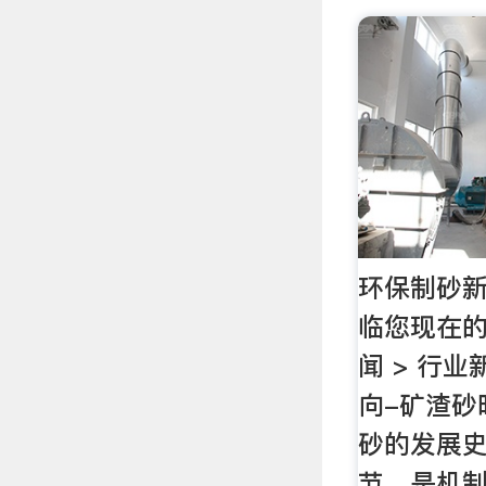
环保制砂新
临您现在的位
闻 > 行
向-矿渣砂
砂的发展
节，是机