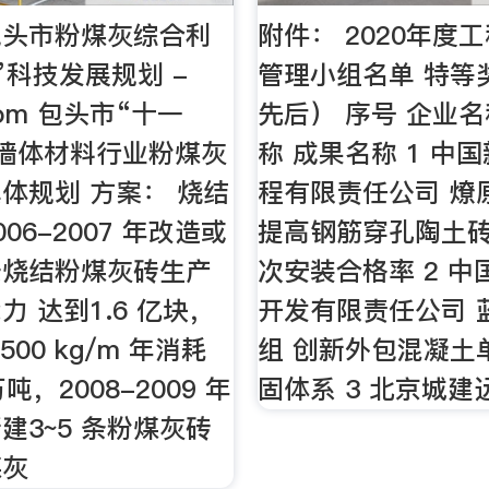
包头市粉煤灰综合利
附件： 2020年度
”科技发展规划 -
管理小组名单 特等
n.com 包头市“十一
先后） 序号 企业名
墙体材料行业粉煤灰
称 成果名称 1 中
体规划 方案： 烧结
程有限责任公司 燎
06-2007 年改造或
提高钢筋穿孔陶土
 条烧结粉煤灰砖生产
次安装合格率 2 
力 达到1.6 亿块，
开发有限责任公司 
500 kg/m 年消耗
组 创新外包混凝土
吨，2008-2009 年
固体系 3 北京城建
建3~5 条粉煤灰砖
煤灰