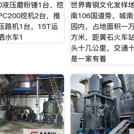
10液压磨粉锤1台、挖
世界青铜文化发样
PC200挖机2台，推
南106国道旁，城
压路机1台，15T运
园内，占地面积一
洒水车1
方米，距黄石火车
头十几公里，交通
是一家有着