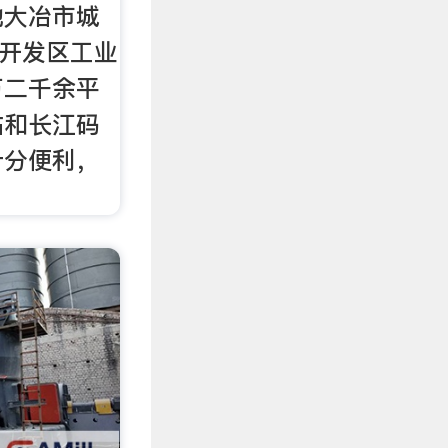
地大冶市城
南开发区工业
万二千余平
站和长江码
十分便利，