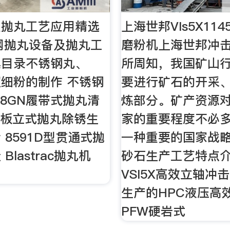
及抛丸工艺应用精选
上海世邦VIs5X11
丁网抛丸设备及抛丸工
磨粉机上海世邦冲击
集目录不锈钢丸、
所周知，我国矿山
细粉的制作 不锈钢
要进行矿石的开采
28GN履带式抛丸清
炼部分。矿产资源
钢板立式抛丸除锈生
家的重要程度不必
 8591D型贯通式抛
一种重要的国家战略
Blastrac抛丸机
砂石生产工艺特点
VSI5X高效立轴冲
生产的HPC液压高
PFW硬岩式