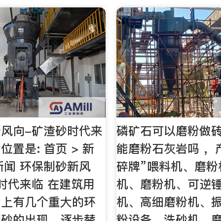
风向-矿渣砂时代来
磷矿石可以磨粉做
置是: 首页 > 新
能磨粉石灰岩吗 ，
业新闻 环保制砂新风
碎牌”喂料机、磨粉
时代来临 在建筑用
机、磨粉机、可逆
史上有几个重大的环
机、高细磨粉机、
制砂的出现，逐步替
粉设备、洗砂机、