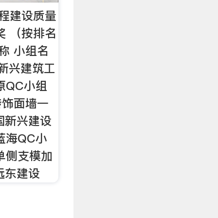
工程建设质量
奖 （按排名
称 小组名
国新兴建筑工
原QC小组
砖饰面墙一
中国新兴建设
蓝海QC小
单侧支模加
远东建设