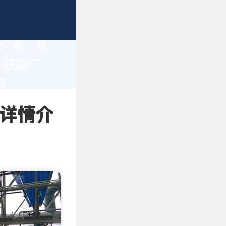
造厂家，我
。获取厂
2
 详情介