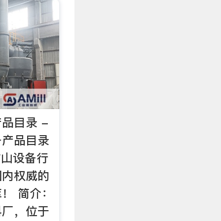
品目录 -
备产品目录
矿山设备行
国内权威的
！ 简介：
料厂，位于