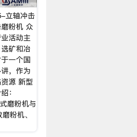
45-立轴冲击
磨粉机 众
行业活动主
、选矿和冶
对于一个国
多讲，作为
资源 新型
介绍：
击式磨粉机与
效磨粉机、