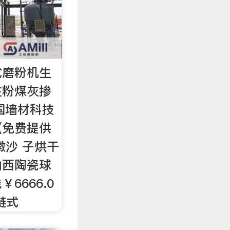
式磨粉机生
注粉煤灰掺
国墙材科技
(免费提供
徽沙 子烘干
山西陶瓷球
6666.0
链式