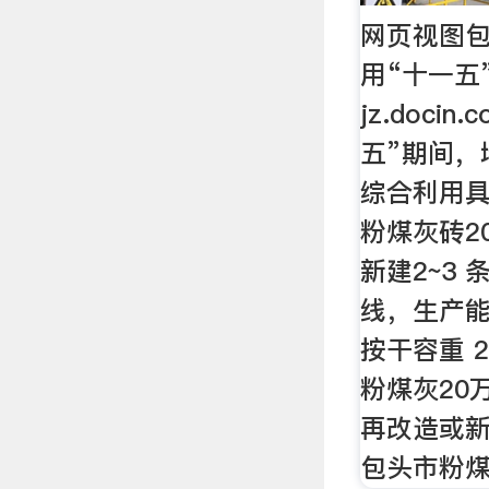
网页视图
用“十一五
jz.doci
五”期间，
综合利用具
粉煤灰砖20
新建2~3
线，生产能
按干容重 2
粉煤灰20万
再改造或新
包头市粉