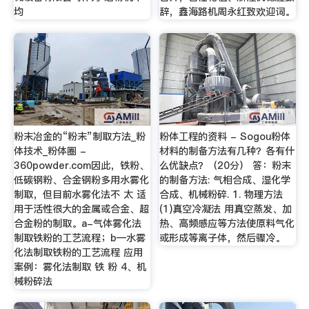
均
辞，鑫海路机周永红致欢迎词。
粉末冶金的“粉末”制取方法_粉
粉体工程的资料 - Sogou粉体
体技术_粉体圈 -
材料的制备方法有几种？各有什
360powder.com因此，铁粉、
么优缺点？（20分） 答：粉末
低碳钢粉、合金钢粉多用水雾化
的制备方法: 气相合成、湿化学
制取，但目前水雾化法不 太 适
合成、机械粉碎. 1. 物理方法
用于活性很大的金属或合金、超
(1)真空冷凝法 用真空蒸发、加
合金粉的制取。a-气体雾化法
热、高频感应等方法使原料气化
制取铁粉的工艺流程；b—水雾
或形成等离子体，然后骤冷。
化法制取铁粉的工艺流程 应用
案例：雾化法制取 铁 粉 4、机
械粉碎法