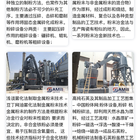
种独立的制粉方法，也常作为其
属粉末与非金属粉末的混合物）
他制粉方法必不可少的补充工
作为原料，经过成形和烧结，制
序。主要通过压碎、击碎和磨削
造金属材料、复合以及各种类型
等作用将固态金属碎化成粉末。
制品的工艺技术。粉末冶金法与
粉碎设备分两类： 主要起压碎
生产陶瓷有相似的地方，因此，
作用的粗碎设备：碾碎机、辊轧
一系列粉末冶金新技术也…
机、磨粉机等粗碎设备；
浅谈雾化法制取金属粉末技术 -
高纯石英及其制品加工工艺图集
豆丁网油雾化法制金属粉末技术
- 中国粉体网:粉体设备,粉碎 机
金属粉末的制作方法是根据粉末
械粉碎法，即利用天然水晶为原
冶金行业对粉末性能的 要求而
料，经过工艺流程：水晶原矿→
决定的。非合金铁粉必须是便
粉碎→磁选→浮选→酸浸→干燥
宜、易于压制且含氧量低。 这
→焙烧→磁选→成品石英粉。
些技术经济指标对于合金化铁粉
机械粉碎法制备石英粉虽然工艺