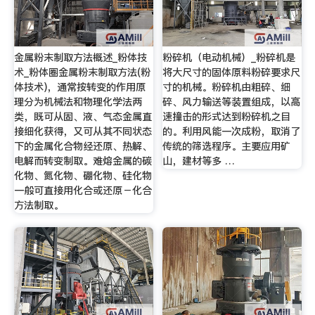
金属粉末制取方法概述_粉体技
粉碎机（电动机械）_粉碎机是
术_粉体圈金属粉末制取方法(粉
将大尺寸的固体原料粉碎要求尺
体技术)，通常按转变的作用原
寸的机械。粉碎机由粗碎、细
理分为机械法和物理化学法两
碎、风力输送等装置组成，以高
类，既可从固、液、气态金属直
速撞击的形式达到粉碎机之目
接细化获得，又可从其不同状态
的。利用风能一次成粉，取消了
下的金属化合物经还原、热解、
传统的筛选程序。主要应用矿
电解而转变制取。难熔金属的碳
山，建材等多 …
化物、氮化物、硼化物、硅化物
一般可直接用化合或还原－化合
方法制取。