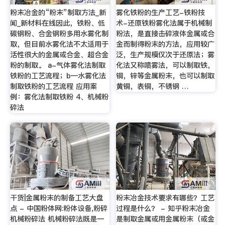
粉末冶金的“粉末”制取方法_新
雾化铁粉的生产工艺-铁粉技
闻_新材料在线因此，铁粉、低
术-还原铁粉雾化法属于机械制
碳钢粉、合金钢粉多用水雾化制
粉法，是直接击碎液体金属或合
取，但目前水雾化法不太适用于
金而制得粉末的方法，应用较广
活性很大的金属或合金、超合金
泛，生产规模仅次于还原法；雾
粉的制取。 a-气体雾化法制取
化法又称喷雾法，可以制取铁，
铁粉的工艺流程；b—水雾化法
铜，锌等金属粉末，也可以制取
制取铁粉的工艺流程 应用案
黄铜，表铜，不锈钢 …
例：雾化法制取铁粉 4、机械粉
碎法
干货|金属粉末的制备工艺大盘
粉末冶金技术要求有哪些？工艺
点 - 中国粉体网:粉体设备,粉碎
过程是什么？ - 知乎粉末冶金
机械粉碎法 机械粉碎法既是一
是制取金属或用金属粉末（或金