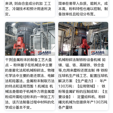
来讲, 则由合金成分的加 工工
简单但易带入杂质，能耗大，成
艺、冷凝技术和预计用途所决
本高，粉料特性也难以控制，制
定。
备效率低且粒径分布宽。
干货|金属粉末的制备工艺大盘
机械粉碎法制铁粉设备机械 如
点 - 粉体圈子在机械法中主要
锡、锰、铬、高碳铁、铁合金
的是雾化法和机械粉碎法。物理
等,也用来磨粉还原法制 得 铁粉
化学法中主要的是还原法、电解
压球机生产线工艺、配置压球机
法和羟基法。金属粉末制取方法
解决方案 【生产能力】： 年产
的特点和适用范围 1.机械法 机
130万吨；【应用领域】： 铁
械法是借助于机械外力将金属磨
粉等金属矿粉的压制成球；【主
粉成所需粒径粉末的一种加工方
要设备】： 定量给料机、粉碎
法，该方法制备过程中材料的化
曙光机械为您提供年产130万吨
学成分基本不变。
各产量铁