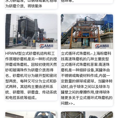
水为研磨液，以钢球或氧化锆球
锆珠等。
为研磨介质，将铁氧体
HRWM型立式砂磨机结构和工
立式循环式珠磨机-上海粉磨科
作原理砂磨机是另一种形式的搅
技高速珠磨机的几种主要类型
拌磨或珠磨机。因较初使用天然
立式循环式珠磨机答案:高速珠
砂和玻璃珠作为研磨介质而得
磨机是一种细碎设备,其罐体由
名。砂磨机可分为敞开型和密闭
不锈钢或陶瓷材料作成,内装一
型两类，每种又可分为立式和卧
定数量的钢球或瓷球。当罐体转
式两种。其结构主要由进料系
动时,由于球体之间以及球体与
统、研磨筒、研磨盘、传动系统
罐壁之间的摩擦作用,使得球体
和电控系统等组成。
随更多关于立式循环式珠磨机的
问题>>。