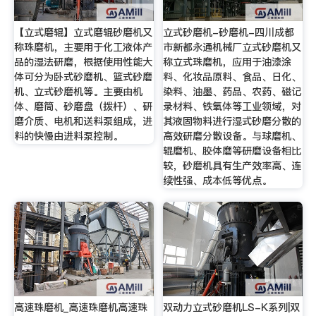
【立式磨辊】立式磨辊砂磨机又
立式砂磨机-砂磨机-四川成都
称珠磨机，主要用于化工液体产
市新都永通机械厂立式砂磨机又
品的湿法研磨，根据使用性能大
称立式珠磨机，应用于油漆涂
体可分为卧式砂磨机、篮式砂磨
料、化妆品原料、食品、日化、
机、立式砂磨机等。主要由机
染料、油墨、药品、农药、磁记
体、磨筒、砂磨盘（拨杆）、研
录材料、铁氧体等工业领域，对
磨介质、电机和送料泵组成，进
其液固物料进行湿式砂磨分散的
料的快慢由进料泵控制。
高效研磨分散设备。与球磨机、
辊磨机、胶体磨等研磨设备相比
较，砂磨机具有生产效率高、连
续性强、成本低等优点。
高速珠磨机_高速珠磨机高速珠
双动力立式砂磨机LS-K系列|双