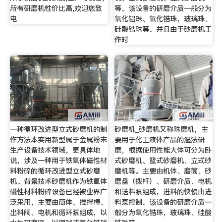
所有研磨机性价比高,欢迎您致
等。该设备的研磨介质一般分为
电
氧化铝珠、氧化锆珠，玻璃珠、
硅酸锆珠等。并且由于砂磨机工
作时
一种循环改进型立式砂磨机的制
砂磨机_砂磨机又称珠磨机，主
作方法本实用新型属于金属粉末
要用于化工液体产品的湿法研
生产设备技术领域，更具体地
磨，根据使用性能大体可分为卧
说，涉及一种用于铁氧体磁性材
式砂磨机、篮式砂磨机、立式砂
料粉碎的循环改进型立式砂磨
磨机等。主要由机体、磨筒、砂
机。背景技术砂磨机作为铁氧体
磨盘（拨杆）、研磨介质、电机
磁性材料粉碎设备已经被业界广
和送料泵组成，进料的快慢由进
泛采用，主要由筒体、搅拌棒、
料泵控制。该设备的研磨介质一
出料阀、电机和循环泵组成，以
般分为氧化锆珠，玻璃珠、硅酸