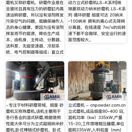
磨机又称砂磨机，研磨作业是在
动力立式砂磨机LS-K系列|琅
全密闭且具有压力的研磨缸内高
琅菱双动力纳米砂磨机 LS-K系
速运转研磨，所以没有溶剂挥发
列 循环研磨 细度可达 20纳米
污染空气的问题，能确保操作人
~100纳米 拥有的离心式无筛网
员的身心健康，更因为没有溶剂
分离器，在线速度 7m/s的低转
挥发而节约能源，降低生产成
速下都不会抛球，安全运行的速
本。由机身、主传动、分散器、
度范围较大。
送料泵、无级变速器、冷却系
统、电气控制器等组成；直立式
-专注于材料研磨领域，细度 砂
立式磨机 - cnpowder.com.cn
磨机又称珠磨机,该机主要用于
立式磨机,成品细度80~400 目,
各行各业的湿式研磨,根据使用
装机功率（kw）335kW,产量
性能大体可分为立式超细纳米砂
15~20,工作原理辊压碾磨,单位
磨机,卧式棒销式砂磨机、卧式
能耗335kW,入料粒度（mm）