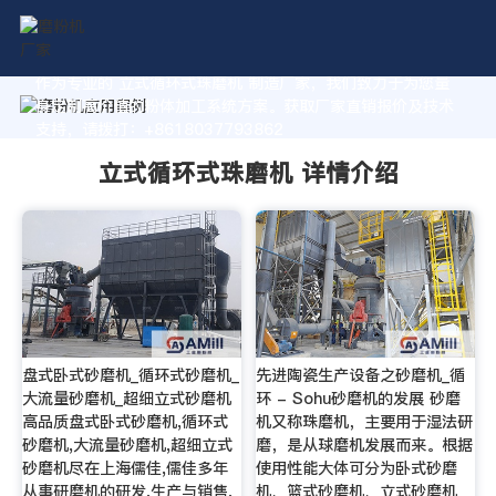
作为专业的 立式循环式珠磨机 制造厂家，我们致力于为您量
身定制高价值的粉体加工系统方案。获取厂家直销报价及技术
支持，请拨打：+8618037793862
立式循环式珠磨机 详情介绍
盘式卧式砂磨机_循环式砂磨机_
先进陶瓷生产设备之砂磨机_循
大流量砂磨机_超细立式砂磨机
环 - Sohu砂磨机的发展 砂磨
高品质盘式卧式砂磨机,循环式
机又称珠磨机，主要用于湿法研
砂磨机,大流量砂磨机,超细立式
磨，是从球磨机发展而来。根据
砂磨机尽在上海儒佳,儒佳多年
使用性能大体可分为卧式砂磨
从事研磨机的研发,生产与销售,
机、篮式砂磨机、立式砂磨机