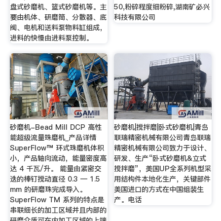
盘式砂磨机、篮式砂磨机等。主
50,粉碎程度细粉碎,湖南矿必兴
要由机体、研磨筒、分散器、底
科技有限公司
阀、电机和送料泵物料缸组成，
进料的快慢由进料泵控制。
砂磨机-Bead Mill DCP 高性
砂磨机|搅拌磨|卧式砂磨机|青岛
能超级流量珠磨机_产品详情
联瑞精密机械有限公司青岛联瑞
SuperFlow™ 环式珠磨机体积
精密机械有限公司致力于设计、
小，产品轴向流动，能量密度高
研发、生产“卧式砂磨机&立式
达 4 千瓦/升。 能量由紧密交
搅拌磨”，美国UP全系列机型采
迭的棒钉搅动直径 0.3 — 1.5
用结构件本地化生产，关键部件
mm 的研磨珠完成导入。
美国进口的方式在中国组装生
SuperFlow TM 系列的特点是
产。电话
串联细长的加工区域并且内部的
研磨介质可在内加工区域的上端