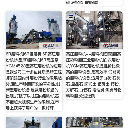
碎设备常用的粉磨
6R磨粉机|6R辊磨机|6R高压磨
高压磨粉机--磨粉机|雷蒙磨|高
粉机|大型6R磨粉机|6R高压悬
压微粉磨|工业磨粉机|白灰磨粉
YGM4528型高压磨粉机的应用
机YGM高压磨粉机是性价比极
是我公司二十多位优质品牌工程
高的磨粉设备,是高效率,低能耗
师紧跟国内外磨粉行业的发展趋
的磨粉机设备,适用于白灰,石灰
势,通过市场而研发的革命性,创
石,重晶石,膨润土,铝矾土,钙粉,
新型磨粉设备.这款磨粉设备的
方解石,白云石,活性炭,焦炭等物
出现,打破了以往国内磨粉机器
料粉磨,欢迎选购,
不能超大规模生产的限制,在市
场上获得了用户的一致好评.