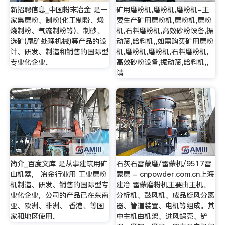
新招聘信息_中国粉末冶金 是一
矿用磨粉机,磨粉机,磨粉机-主
家集磨粉、制粉(化工制粉、煅
要生产矿用磨粉机,磨粉机,磨粉
烧制粉、气流制粉等)、制砂、
机,石料磨粉机,高效砂粉设备,振
选矿(尾矿处理机械)等产品的设
动筛,给料机,,如需购买矿用磨粉
计、研发、制造和销售的国际型
机,磨粉机,磨粉机,石料磨粉机,
专业化企业。
高效砂粉设备,振动筛,给料机,,
请
简介_百度文库 是从事建筑用矿
石灰石雷蒙磨/雷蒙机/9517雷
山机器， 冶金行业用 工业磨粉
蒙磨 - cnpowder.com.cn上海
机制造、研发、销售的国际型专
建冶 雷蒙磨粉机主要由主机、
业化企业，公司的产品已在东南
分析机、鼓风机、成品旋风分离
亚、欧洲、非洲、 香港、等国
器、管道装置、电机等组成。其
家和地区使用。
中主机由机架、进风蜗壳、铲