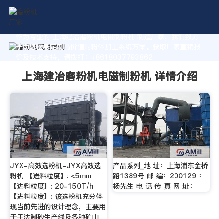
作为专业的 上海建冶磨粉机电磁制粉机 制造厂家，我们致力
于为您量身定制高价值的粉体加工系统方案。获取厂家直销报
价及技术支持，请拨打：+8618037793862
上海建冶磨粉机电磁制粉机 详情介绍
JYX-高效选粉机-JYX高效选
产品系列_地 址：上海浦东金桥
粉机 【进料粒度】: <5mm
路1389号 邮 编：200129 ：
【进料粒度】: 20-150T/h
杨先生 电 话 传 真 网 址：
【进料粒度】: 该选粉机充分体
现当前先进的设计理念，主要用
于干法制砂生产线及各种矿山、