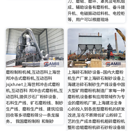
刀、磨辊、磨环、罩壳及电机组
成。辅助设备有磨粉机、畚斗提
升机、电磁振动给料机、电控柜
等，用户可以根据现场
磨粉制粉机械,互动百科上海世
上海碎石制砂设备-国内大磨粉
邦冲击式磨粉机,互动百科
机生产厂家上海碎石制砂设备上
jsjxh.net上海世邦冲击式磨粉
海建冶碎石制砂生产线设备中国
机,互动百科 邦冲击式磨粉机,互
大型矿用磨粉机制造厂家每一种
动百科,提供沙石厂粉碎设备、
磨粉机设备都有应用领域作为专
石料生产线、矿石磨粉线、制砂
业的磨粉机厂家,上海建冶全身
生产线、磨粉生产线、建筑垃圾
心的投入到各类型磨粉机的研发
回收等多项磨粉筛分一条龙服
改进,旨在不断降低矿山粉碎工
务。 我国磨粉制粉 和制砂
艺的生产成本磨粉机粗碎磨粉机
整形齿辊磨粉机碎石砂粉设备细