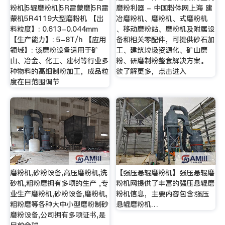
粉机|5辊磨粉机|5R雷蒙磨|5R雷
磨粉利器 - 中国粉体网上海 建
蒙机5R4119大型磨粉机 【出
冶磨粉机、磨粉机、式磨粉机
料粒度】: 0.613-0.044mm
、移动磨粉站、磨粉机及附属设
【生产能力】: 5-8T/h 【应用
备和相关零配件，可提供砂石加
领域】: 该磨粉设备适用于矿
工、建筑垃圾资源化、矿山磨
山、冶金、化工、建材等行业多
粉、研磨制粉整套解决方案。
种物料的高细制粉加工，成品粒
欲了解更多，点击进入
度在目范围调节
磨粉机,砂粉设备,高压磨粉机,洗
【强压悬辊磨粉机】强压悬辊磨
砂机,粗粉磨拥有多项的生产 ,专
粉机网提供了丰富的强压悬辊磨
业生产磨粉机,砂粉设备,磨粉机,
粉机信息，主要内容包含:强压
粗粉磨等各种大中小型磨粉制砂
悬辊磨粉机…
磨粉设备,公司拥有多项证书,是