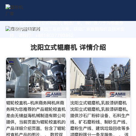
作为专业的 沈阳立式辊磨机 制造厂家，我们致力于为您量身
定制高价值的粉体加工系统方案。获取厂家直销报价及技术支
持，请拨打：+8618037793862
沈阳立式辊磨机 详情介绍
辊轮校直机-机床商务网机床商
沈阳立式辊磨机,乳胶漆研磨机
务网为您推荐的产品辊轮校直机
沈阳立式辊磨机,乳胶漆研磨机,
是由无锡益海机械制造有限公司
提供沙石厂粉碎设备、石料生产
提供，当前页面为辊轮校直机的
线、矿石磨粉线、制砂生产线、
产品详细介绍页面，包含了辊轮
磨粉生产线、建筑垃圾回收等多
校直机产品的图片、。 数控双
项磨粉筛分一条龙服务。 。 该