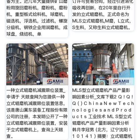
备为主。近几年大量提供矿山磨
订许可贸易合同，经过引进消化
粉用旋回磨粉机，磨粉机，磨粉
吸收再创新，在20年里自行开
机，重型板式给料机，球磨机，
发的立式辊磨机，正式命名为
磁选机，浮选机，过滤机，螺旋
MLS立式辊磨机,M磨，L立式，
分级机，钢铁企业用润磨机，成
S生料，又称生料立式辊磨机。
球盘，烧结机，单
一种立式辊磨机减震限位装置_
MLS型立式辊磨机产品产量影
申请于 天眼查网为您提供一种
响因素分析_文库下载2 Q ! Q !
立式辊磨机减震限位装置信息，
Q ( ) C h i n a N e w T e c h
该是唐山冀东装备工程股份有限
n o l o g i e s a n d P r o d
公司的注册，本发明公开了一种
u c t s 工业技术 ML S型立式
立式辊磨机减震限位装置，安装
辊磨机产品产量影响因素分析
于立式辊磨机上，查询上天眼
韩月李冠男 (北方，辽宁沈阳 l
查。
1 0 1 4 1 ) 摘要：立式辊磨机