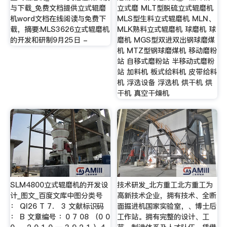
与下载_免费文档提供立式辊磨
立式磨 MLT型脱硫立式辊磨机
机word文档在线阅读与免费下
MLS型生料立式辊磨机 MLN、
载，摘要:MLS3626立式辊磨机
MLK熟料立式辊磨机 球磨机 球
的开发和研制9月25日 -
磨机 MGS型双进双出钢球磨煤
机 MTZ型钢球磨煤机 移动磨粉
站 自移式磨粉站 半移动式磨粉
站 加料机 板式给料机 皮带给料
机 浮选设备 浮选机 烘干机 烘
干机 真空干燥机
SLM4800立式辊磨机的开发设
技术研发_北方重工北方重工为
计_图文_百度文库中图分类号
高新技术企业，拥有技术、全断
： QI26 T 7． 3 文献标识码
面掘进机国家实验室，、博士后
： B 文章编号 ：0 7 08 （0 0
工作站。拥有完整的设计、工