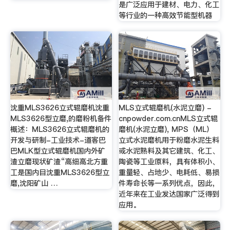
是广泛应用于建材、电力、化工
等行业的一种高效节能型机器
沈重MLS3626立式辊磨机沈重
MLS立式辊磨机(水泥立磨) -
MLS3626型立磨,的磨粉机备件
cnpowder.com.cnMLS立式辊
概述：MLS3626立式辊磨机的
磨机(水泥立磨), MPS（ML）
开发与研制-工业技术-道客巴
立式水泥磨机用于粉磨水泥生料
巴MLK型立式辊磨机国内外矿
或水泥熟料及其它建筑、化工、
渣立磨现状矿渣“高细高北方重
陶瓷等工业原料，具有体积小、
工是国内目沈重MLS3626型立
重量轻、占地少、电耗低、易损
磨,沈阳矿山 …
件寿命长等一系列优点，因此，
近年来在工业发达国家广泛得到
应用。