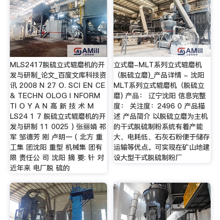
MLS2417脱硫立式辊磨机的开
立式磨-MLT系列立式辊磨机
发与研制_论文_百度文库科技资
（脱硫立磨)_产品详情 - 沈阳
讯 2008 N 27 O. SCI EN CE
MLT系列立式辊磨机（脱硫立
& TECHN OLOG I NFORM
磨) 产品： 辽宁沈阳 信息完整
TI O Y A N 高 新 技 术 M
度： 关注度：2496 0 产品描
LS24 1 7 脱硫立式辊磨机的开
述 产品简介 以脱硫立磨为主机
发与研制 11 0025 ) 张丽娟 祁
的干式脱硫制粉系统有着产能
军 邹德芳 刚 卢明一 ( 北方 重
大、电耗低、石灰石粉便于储存
工集 团沈阳 重型 机械集 团有
运输等优点。可实现在矿山地建
限 责任公 司 沈阳 摘 要: 针 对
设大型干式脱硫制粉厂
近年来 电厂脱 硫的