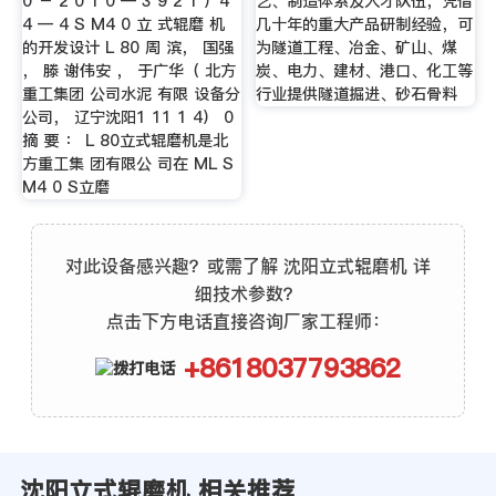
0 － 2 0 1 0 — 3 9 2 1 ）4
艺、制造体系及人才队伍，凭借
4 — 4 S M4 0 立 式辊磨 机
几十年的重大产品研制经验，可
的开发设计 L 80 周 滨， 国强
为隧道工程、冶金、矿山、煤
， 滕 谢伟安 ， 于广华（ 北方
炭、电力、建材、港口、化工等
重工集团 公司水泥 有限 设备分
行业提供隧道掘进、砂石骨料
公司， 辽宁沈阳1 11 1 4） 0
摘 要 ： L 80立式辊磨机是北
方重工集 团有限公 司在 ML S
M4 0 S立磨
对此设备感兴趣？或需了解 沈阳立式辊磨机 详
细技术参数？
点击下方电话直接咨询厂家工程师：
+8618037793862
沈阳立式辊磨机 相关推荐