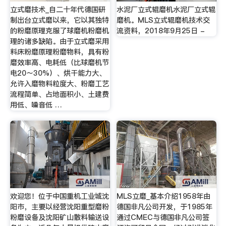
立式磨技术_自二十年代德国研
水泥厂立式辊磨机水泥厂立式辊
制出台立式磨以来，它以其独特
磨机。MLS立式辊磨机技术交
的粉磨原理克服了球磨机粉磨机
流资料，2018年9月25日 -
理的诸多缺陷。由于立式磨采用
料床粉磨原理粉磨物料，具有粉
磨效率高、电耗低（比球磨机节
电20～30%）、烘干能力大、
允许入磨物料粒度大、粉磨工艺
流程简单、占地面积小、土建费
用低、噪音低 …
欢迎您！位于中国重机工业城沈
MLS立磨_基本介绍1958年由
阳市，主要以经营沈阳重型磨粉
德国非凡公司开发，于1985年
粉磨设备及沈阳矿山散料输送设
通过CMEC与德国非凡公司签