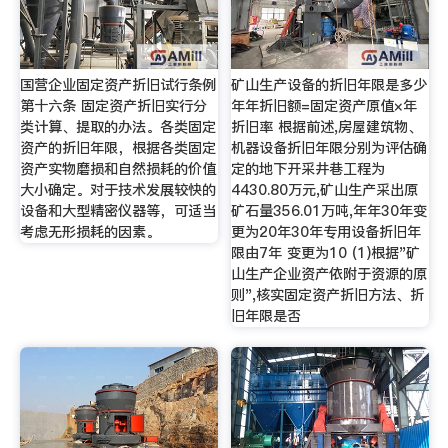
国营企业固定资产折旧试行条例
矿山生产设备的折旧年限是多少
第十六条 固定资产折旧实行分
年年折旧额=固定资产原值×年
类计算、提取的办法。各类固定
折旧率 根据前述,房屋建筑物、
资产的折旧年限，根据各类固定
机器设备折旧年限分别为评估确
资产实物磨损和自然损耗的价值
定的地下开采井巷工程为
大小确定。对于技术发展较快的
4430.80万元,矿山生产采出原
设备和大型精密仪器等，可适当
矿石量356.01万吨,年年30年变
考虑无形损耗的因素。
更为20年30年专用设备折旧年
限由7年 变更为10 (1)根据"矿
山生产企业资产依附于资源的原
则",核实固定资产折旧方法、折
旧年限是否