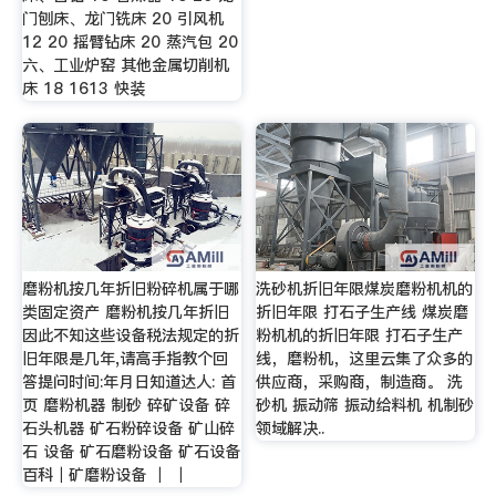
门刨床、龙门铣床 20 引风机
12 20 摇臂钻床 20 蒸汽包 20
六、工业炉窑 其他金属切削机
床 18 1613 快装
磨粉机按几年折旧粉碎机属于哪
洗砂机折旧年限煤炭磨粉机机的
类固定资产 磨粉机按几年折旧
折旧年限 打石子生产线 煤炭磨
因此不知这些设备税法规定的折
粉机机的折旧年限 打石子生产
旧年限是几年,请高手指教个回
线，磨粉机，这里云集了众多的
答提问时间:年月日知道达人: 首
供应商，采购商，制造商。 洗
页 磨粉机器 制砂 碎矿设备 碎
砂机 振动筛 振动给料机 机制砂
石头机器 矿石粉碎设备 矿山碎
领域解决..
石 设备 矿石磨粉设备 矿石设备
百科｜矿磨粉设备 ｜ ｜