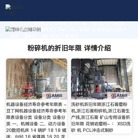
作为专业的 粉碎机的折旧年限 制造厂家，我们致力于为您量
身定制高价值的粉体加工系统方案。获取厂家直销报价及技术
支持，请拨打：+8618037793862
粉碎机的折旧年限 详情介绍
机器设备经济寿命参考年限表 -
洗砂机折旧年限浙江石膏磨粉
豆丁网机器设备经济寿命参考年
机,浙江石膏粉碎机,浙江石膏生
限表设备分类 设备分类 设备分
产线,浙江石膏 矿山专用设备折
类 一、机械设备 二、动力设备
旧年限 花钢岩磨粉- ： XSD洗
20数控机床 14 锅炉 18 18 锯
砂 机 PCL冲击式制砂
床、台钻 16 省煤器 16 20 龙