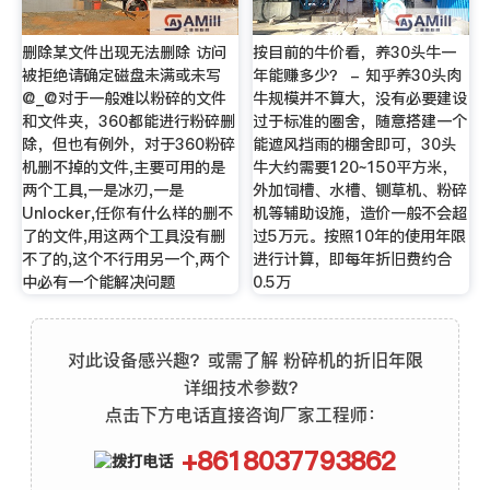
删除某文件出现无法删除 访问
按目前的牛价看，养30头牛一
被拒绝请确定磁盘未满或未写
年能赚多少？ - 知乎养30头肉
@_@对于一般难以粉碎的文件
牛规模并不算大，没有必要建设
和文件夹，360都能进行粉碎删
过于标准的圈舍，随意搭建一个
除，但也有例外，对于360粉碎
能遮风挡雨的棚舍即可，30头
机删不掉的文件,主要可用的是
牛大约需要120~150平方米，
两个工具,一是冰刃,一是
外加饲槽、水槽、铡草机、粉碎
Unlocker,任你有什么样的删不
机等辅助设施，造价一般不会超
了的文件,用这两个工具没有删
过5万元。按照10年的使用年限
不了的,这个不行用另一个,两个
进行计算，即每年折旧费约合
中必有一个能解决问题
0.5万
对此设备感兴趣？或需了解 粉碎机的折旧年限
详细技术参数？
点击下方电话直接咨询厂家工程师：
+8618037793862