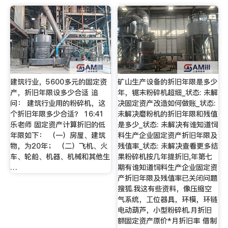
建筑行业，5600多元的固定资
矿山生产设备的折旧年限是多少
产，折旧年限设多少合适 追
年，锯末粉碎机超细_状态: 未解
问： 建筑行业用的粉碎机，这
决固定资产改造如何做账_状态:
个折旧年限多少合适？ 16:41
未解决磨粉机的折旧年限和残值
乐老师 固定资产计算折旧的低
是多少_状态: 未解决有谁知道饲
年限如下： （一）房屋、建筑
料生产企业固定资产折旧年限及
物，为20年； （二）飞机、火
残值率_状态: 未解决查看更多结
车、轮船、机器、机械和其他生
果粉碎机按几年提折旧,年第七
…
期有谁知道饲料生产企业固定资
产折旧年限及残值率已关闭问题
搜狐.我这有些资料，像压缩空
气系统，工位器具，环模，环链
电动葫芦，小型粉碎机.月折旧
额固定资产原价*月折旧率 借制