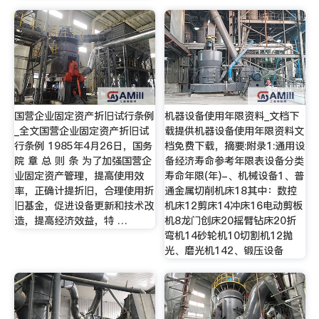
国营企业固定资产折旧试行条例
机器设备使用年限资料_文档下
_全文国营企业固定资产折旧试
载提供机器设备使用年限资料文
行条例 1985年4月26日，国务
档免费下载，摘要:附录1:通用设
院 章 总 则 条 为了加强国营企
备经济寿命参考年限表设备分类
业固定资产管理，提高使用效
寿命年限(年)-、机械设备1、普
率，正确计提折旧，合理使用折
通金属切削机床18其中：数控
旧基金，促进设备更新和技术改
机床12剪床14冲床16电动剪板
造，提高经济效益，特 …
机8龙门创床20摇臂钻床20折
弯机14砂轮机10切割机12抛
光、磨光机142、锻压设备