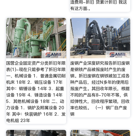
造费用-折旧 贷累计折旧 我这
有这方面.。
国营企业固定资产分类折旧年限
废钢产业深度研究报告折旧废钢
表(1)-现在只能参考了折旧年限
是钢铁产品被报废时产生的废
一、机械设备 1．普通金属切削
钢。折旧废钢在钢铁被加工成各
机床 18年 2．锻压设备 17年
种产品后，经过N多年的使用后
其中：锻锤设备 14年 3．起重
报废产生。其回收年限长，根据
设备 19年 4．铸造设备 14年
不同的产品有8-70年不等，供
5．其他机械设备 18年 二、动
给弹性大，回收程序繁琐，回收
力设备 1．锅炉及附属设备 20
率也较低。 （一）钢厂自产废
年 其中：快装锅炉 16年 2．发
钢
电机组 23年