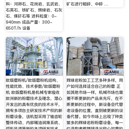
料：河卵石、花岗岩、玄武岩、
矿石进行粗碎、中碎 …
石英石、铁矿石、辉绿岩、石灰
石、煤矸石等 进料粒度：0-
940mm 成品产量：300-
650T/h 设备
欧版磨粉机/欧版磨粉机结构、
辉绿岩粉加工工艺多种多样，用
性能优势、技术参数/欧版磨粉
户如何选择适合自己的粉磨 正
机 欧版磨粉机是机械专家吸收
如其他市场一样，机械市场也需
欧洲新的粉磨技术及理念，潜心
要不断更新的产品来充斥，在不
开发出的具有优良的技术水平，
断更新的过程中，新设备会代替
拥有多项自主研发技术产权的新
老设备的位置，直到被更新的设
粉磨设备，该机型采用了锥齿轮
备代替。如今市场上出现了种类
整体传动、内部稀油润滑系统、
繁多的辉绿岩粉粉磨设备，每一
弧形风道等新的多项研发技术。
位选购者都想挑选出称心如意的