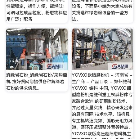
性能稳定，操作方便，能耗低；
设备，下面是小编为大家总结有
可调可控成品粒度、粉磨物料应
关挑选辉绿岩粉设备的一些方
用广泛；配备
法。
辉绿岩石粉_辉绿岩石粉/采购商
YCVXO欧版磨粉机 - 河南省 -
机 搜好货网您提供各种辉绿岩
生产商 - 产品目录 - 郑州维科
石粉的供求信息。
YCVXO 维科 中国, YCVXO细
型磨粉机是维科重工权威粉体专
家融合欧洲 的研磨制粉技术，
并经过大量实践，精心研发出来
的具有国际 技术水平，该机具
有主机转速变频、弧形无阻力风
道、磨环压紧调整外置等特点。
YCVXO欧版高压超细磨粉机主