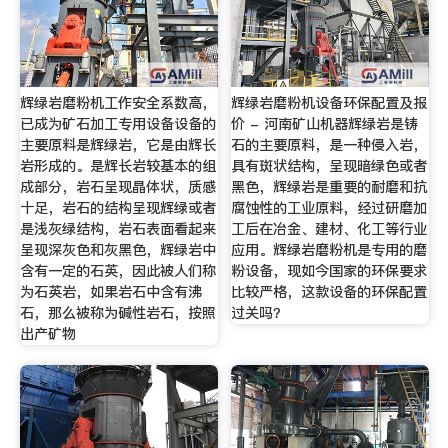
辉绿岩磨粉机工作安全系数高，
辉绿岩磨粉机设备环保配置及报
已成为矿石加工专用设备设备的
价 - 河南矿山机器辉绿岩是铸
主要原料是辉绿岩，它是由辉长
石的主要原料，是一种侵入岩，
岩形成的。是辉长岩较基本的组
具有斑状结构，呈现暗绿色或者
成部分，岩石呈现晶体状，质感
黑色，辉绿岩是重要的耐磨和抗
十足，岩石的结构呈现辉绿或者
腐蚀性的工业原料，经过研磨加
是浅灰绿结构，岩石表面看起来
工后在冶金、建材、化工等行业
呈现深灰色和灰黑色，辉绿岩中
应用。辉绿岩磨粉机是专用的磨
含有一定的石英，因此被人们称
粉设备，现如今国家的环保要求
为石英岩，如果岩石中含有沸
比较严格，这款设备的环保配置
石，那么被称为碱性岩石，按照
过关吗？
出产矿物