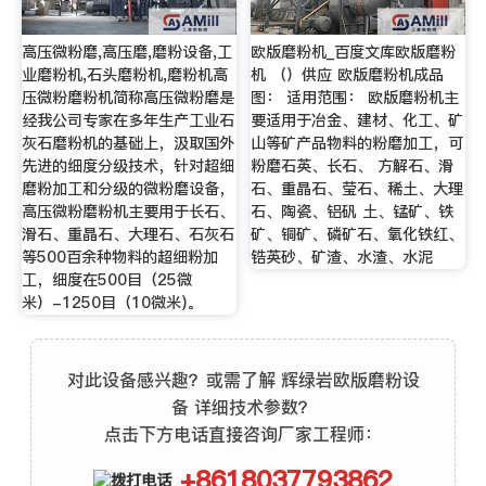
高压微粉磨,高压磨,磨粉设备,工
欧版磨粉机_百度文库欧版磨粉
业磨粉机,石头磨粉机,磨粉机高
机 （）供应 欧版磨粉机成品
压微粉磨粉机简称高压微粉磨是
图： 适用范围： 欧版磨粉机主
经我公司专家在多年生产工业石
要适用于冶金、建材、化工、矿
灰石磨粉机的基础上，汲取国外
山等矿产品物料的粉磨加工，可
先进的细度分级技术，针对超细
粉磨石英、长石、 方解石、滑
磨粉加工和分级的微粉磨设备，
石、重晶石、莹石、稀土、大理
高压微粉磨粉机主要用于长石、
石、陶瓷、铝矾 土、锰矿、铁
滑石、重晶石、大理石、石灰石
矿、铜矿、磷矿石、氧化铁红、
等500百余种物料的超细粉加
锆英砂、矿渣、水渣、水泥
工，细度在500目（25微
米）-1250目（10微米)。
对此设备感兴趣？或需了解 辉绿岩欧版磨粉设
备 详细技术参数？
点击下方电话直接咨询厂家工程师：
+8618037793862