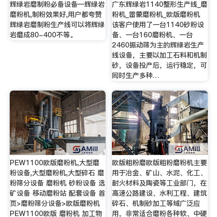
辉绿岩磨制粉必备设备—辉绿岩
广东辉绿岩1140整形生产线_磨
磨粉机,制粉效果好,用户都夸赞
粉机_雷蒙磨粉机_欧版磨粉机
辉绿岩磨制粉生产线可以将辉绿
该客户使用了一台1140砂粉设
岩磨成80-400不等。
备、一台160磨粉机、一台
2460振动筛为主的辉绿岩生产
线设备，主要以加工石料和机制
砂，设备投产后，运行稳定，可
同时生产多种…
PEW1100欧版磨粉机,大型磨
欧版粗粉磨欧版粗粉磨粉机主要
粉设备,大型磨粉机,大型碎石 磨
用于冶金、矿山、水泥、化工、
粉筛分设备 磨粉机 砂粉设备 选
耐火材料及陶瓷等工业部门，在
矿设备 移动磨粉站 配套设备 首
高速公路建设、水利工程、建筑
页>磨粉筛分设备>欧版磨粉机
碎石、机制砂加工等域广泛应
PEW1100欧版 磨粉机 加工物
用，非常适合磨粉各种软、中硬