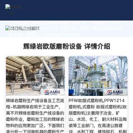
作为专业的 辉绿岩欧版磨粉设备 制造厂家，我们致力于为您
量身定制高价值的粉体加工系统方案。获取厂家直销报价及技
术支持，请拨打：+8618037793862
辉绿岩欧版磨粉设备 详情介绍
辉绿岩磨粉生产线设备及工艺流
PFW欧版式磨粉机,PFW1214
程-机器辉绿岩用于工业生产，
磨粉机,式磨粉 欧版式磨粉机(欧
离不开辉绿岩磨粉生产线设备的
版磨粉机)主要用于冶金、矿
磨粉作业，磨粉加工后的辉绿岩
山、水泥、化工、耐火材料及陶
物料的应用更加广泛。下面我们
瓷等工业部门，在高速公路建
来分析一下河南机器的磨粉生产
设、水利工程、建筑碎石、机制