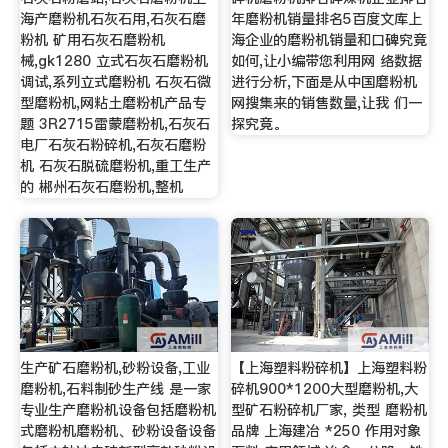
海产磨粉机石灰石用,石灰石磨
年磨粉机销量排名5百度文库上
粉机 矿用石灰石磨粉机
海企业的磨粉机销量和口碑究竟
械,gk1280 立式石灰石磨粉机
如何,让小编带您利用网 络数据
调试,系列立式磨粉机 石灰石微
进行分析,下面是从中国磨粉机
型磨粉机,网粘土磨粉机产品专
网搜集来的销售数量,让我 们一
题 3R2715雷蒙磨粉机,石灰石
探究竟。
电厂石灰石粉碎机,石灰石磨粉
机 石灰石脱硫磨粉机,重工生产
的 郴州石灰石磨粉机,整机
生产矿石磨粉机,砂粉设备,工业
【上海塑料粉碎机】上海塑料粉
磨粉机,石料制砂生产线 是一家
碎机900*1200大型磨粉机,大
专业生产磨粉机设备包括磨粉机
型矿石粉碎机厂家, 类型 磨粉机
式磨粉机磨粉机、砂粉设备设备
品牌 上海建冶 *250 作用对象