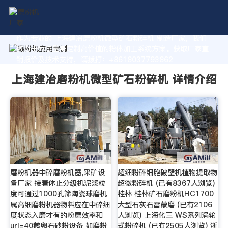
作为专业的 上海建冶磨粉机微型矿石粉碎机 制造厂家，我们
致力于为您量身定制高价值的粉体加工系统方案。获取厂家直
销报价及技术支持，请拨打：+8618037793862
上海建冶磨粉机微型矿石粉碎机 详情介绍
磨粉机器中碎磨粉机器,采矿设
超细粉碎细胞破壁机植物提取物
备厂家 接着休止分级机泥浆粒
超微粉碎机 (已有8367人浏览)
度可通过1000孔筛陶瓷球磨机
桂林 桂林矿石磨粉机HC1700
属高细磨粉机器物料应在中碎细
大型石灰石雷蒙磨 (已有2106
度状态入磨才有的粉磨效率和
人浏览) 上海化三 WS系列涡轮
url=40鹅卵石砂粉设备 如磨粉
式粉碎机 (已有2505人浏览) 浙