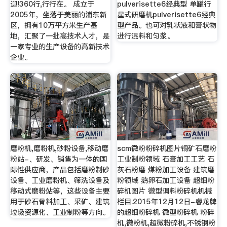
迎!360行,行行在。 成立于
pulverisette6经典型 单罐行
2005年，坐落于美丽的浦东新
星式研磨机pulverisette6经典
区，拥有10万平方米生产基
型产品。也可对乳状液和膏状物
地，汇聚了一批高技术人才，是
进行混料和匀浆。
一家专业的生产设备的高新技术
企业。
磨粉机,磨粉机,砂粉设备,移动磨
scm微粉粉碎机图片铜矿石磨粉
粉站-、研发、销售为一体的国
工业制粉领域 石膏加工工艺 石
际性供应商，产品包括磨粉制砂
灰石粉磨 煤粉加工设备 建筑磨
设备、工业磨粉机、筛洗设备及
粉领域 鹅卵石加工设备 超细粉
移动式磨粉站等，这些设备主要
碎机图片 微型调料粉碎机机械
用于砂石骨料加工、采矿、建筑
栏目.2015年12月12日-睿龙牌
垃圾资源化、工业制粉等方向。
的超细粉碎机 微型粉碎机 粉碎
机,微粉机,超微粉碎机,不锈钢粉