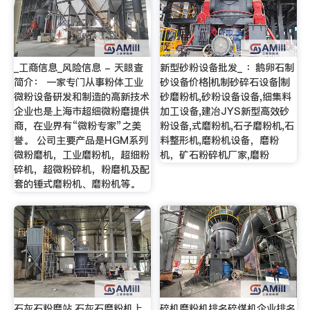
_工商信息_风险信息 - 天眼查
新型砂粉设备批发_ ：鹅卵石制
简介： 一家专门从事粉体工业
砂设备价格|机制砂碎石设备|制
微粉设备研发和制造的高新技术
砂磨粉机,砂粉设备设备,细集料
企业也是上海市超细微粉磨提供
加工设备,建冶JYS新型高效砂
商，在业界有“微粉专家”之美
粉设备,式磨粉机,石子磨粉机,石
誉。 公司主要产品是HGM系列
料整形机,磨粉机设备，磨粉
微粉磨机，工业磨粉机，超细粉
机，矿石粉碎机厂家,磨粉
碎机，超微粉碎机，粉磨机及配
套的锤式磨粉机、磨粉机等。
石灰石粉磨站,石灰石磨粉机上
碎机磨粉机排名碎煤机企业排名