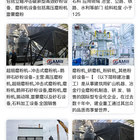
包括立轴冲击破新型高效砂粉设
石料 应用领域 冶金、公路、铁
备、磨粉机设备包括高压磨粉机
路、水利等部门 给料粒度 小于
雷蒙磨粉
125
超细磨粉机-冲击式磨粉机-鹅
磨粉机_研磨机_粉碎机_其他粉
卵石砂粉设备-主营:高压磨粉
碎设备–【 （以下简称建冶重
机,超细磨粉机,冲击式磨粉机,磨
工）是从事建筑用矿山机器、冶
粉机,鹅卵石砂粉设备,磨粉机,磨
金行业磨粉机制造、研 发、销
粉机,振动筛,雷蒙磨以及砂石设
售的国际型专业化企业。在过去
备,石料加工设备.全国销售
数十年中，建业重工通过其出众
的品质而享誉世界。