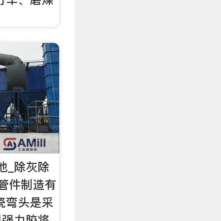
他_除灰除
管件制造有
瓷弯头是采
温强力胶将