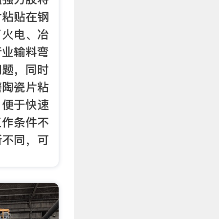
片粘贴在钢
了火电、冶
行业输料弯
问题，同时
磨陶瓷片粘
，便于快速
工作条件不
所不同，可