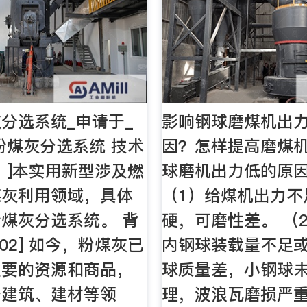
分选系统_申请于_
影响钢球磨煤机出
粉煤灰分选系统 技术
因？怎样提高磨煤机
01 ]本实用新型涉及燃
球磨机出力低的原
煤灰利用领域，具体
（1）给煤机出力不
煤灰分选系统。 背
硬，可磨性差。 （
002] 如今，粉煤灰已
内钢球装载量不足
重要的资源和商品，
球质量差，小钢球
于建筑、建材等领
理，波浪瓦磨损严