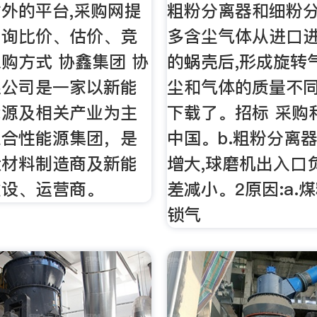
外的平台,采购网提
粗粉分离器和细粉
、询比价、估价、竞
多含尘气体从进口
购方式 协鑫集团 协
的蜗壳后,形成旋转
限公司是一家以新能
尘和气体的质量不同
能源及相关产业为主
下载了。招标 采购
综合性能源集团，是
中国。b.粗粉分离
伏材料制造商及新能
增大,球磨机出入口
建设、运营商。
差减小。2原因:a.煤
锁气