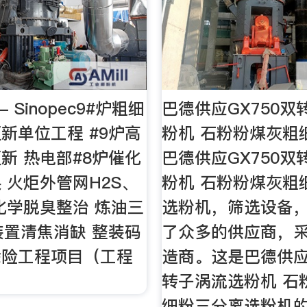
- Sinopec9#炉粗细
巴德供应GX750双
新单位工程 #9炉高
粉机 石粉粉煤灰粗
新 热电部#8炉催化
巴德供应GX750双
 火炬外管网H2S、
粉机 石粉粉煤灰粗
化学脱臭整治 炼油三
选粉机，筛选设备
装置清焦消缺 整装码
了众多的供应商，
除险工程项目（工程
造商。这是巴德供应G
转子涡流选粉机 石
细粉三分离选粉机