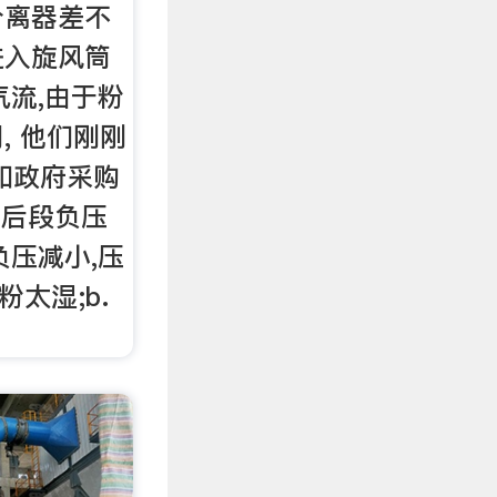
分离器差不
进入旋风筒
气流,由于粉
, 他们刚刚
和政府采购
器后段负压
负压减小,压
粉太湿;b.