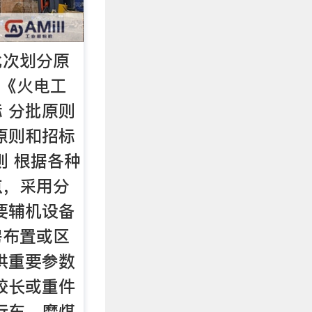
批次划分原
 《火电工
 分批原则
原则和招标
则 根据各种
点，采用分
要辅机设备
房布置或区
供重要参数
较长或重件
行车、磨煤