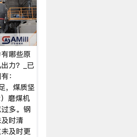
力有哪些原
出力？_已
因有：
足，煤质坚
2）磨煤机
或过多。钢
未及时清
重未及时更