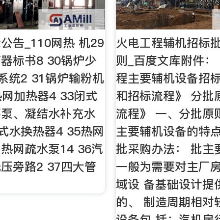
告_110网热 机29
火电工程辅机招标
器标书8 30锅炉少
则_百度文库附件：
系统2 31锅炉输粉机
程主要辅机设备招标
热网加热器4 33闭式
和招标流程》 分批
环泵、凝结水补充水
流程》 一、分批原
闭式水换热器4 35热网
主要辅机设备的特
热网疏水泵14 36汽
批采购办法： 批主
压旁路2 37四大管
一般为需要对主厂
域设 备基础设计提
的、 制造周期相对
设备包 括：汽机房