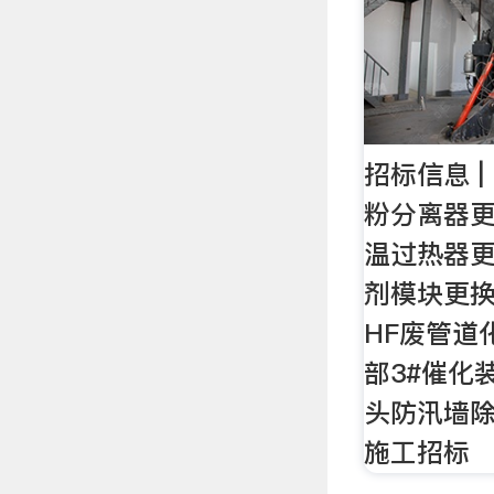
招标信息 | 
粉分离器更
温过热器更
剂模块更换
HF废管道
部3#催化
头防汛墙
施工招标