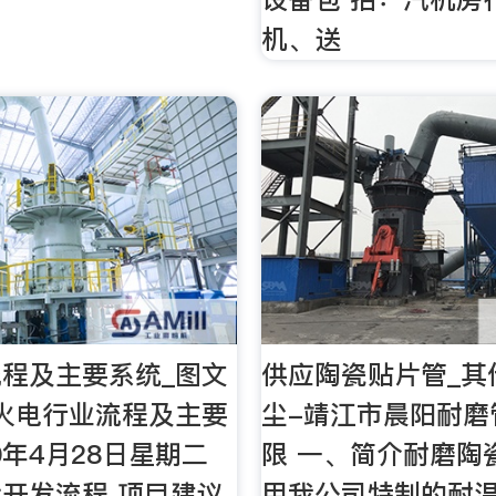
机、送
程及主要系统_图文
供应陶瓷贴片管_其
火电行业流程及主要
尘-靖江市晨阳耐磨
20年4月28日星期二
限 一、简介耐磨陶
开发流程 项目建议
用我公司特制的耐