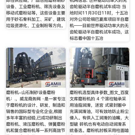
际性供应商，产品包括磨粉制砂
机网信息: 世界驱动功率大的无
设备、工业磨粉机、筛洗设备及
齿轮驱动半自磨机试车成功 当
移动式磨粉站等，这些设备主要
地时间11月30日11时，十五冶
用于砂石骨料加工、采矿、建筑
对外公司哈铜巴夏库项目半自磨
垃圾资源化、工业制粉等方向。
机——目前世界驱动功率大的无
齿轮驱动半自磨机试车成功，这
标志着中国十五冶
磨粉机-山石制砂设备磨粉
磨粉机选型具体参数_图文_百度
机：.，威龙商务网 ·是一家专注
文库磨粉机的 4 个滚柱轴承采
于磨粉机的设计、研发、制造和
用油脂润滑，迷宫 式密封圈中
销售的国际型专业化企业,根据
充满润滑油，可有效地防止粉尘
多年丰富的经验,已成功研制出
侵入。有供入工润滑的油嘴，大
磨粉机、液压磨粉机、弹簧磨粉
型破 碎机也有电动自动润滑系
机和复合磨粉机等一系列高效节
统备选。磨粉机肘板采用柱面啮