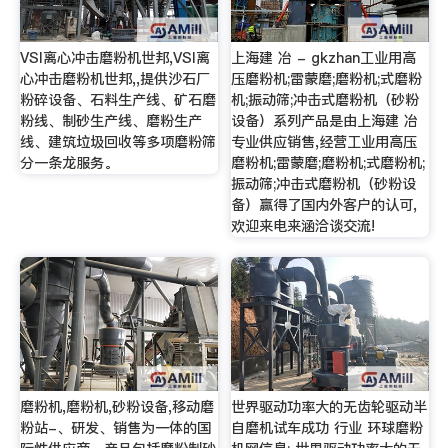
VSI离心冲击磨粉机世邦,VSI离
上海建 冶 - gkzhan工业用高
心冲击磨粉机世邦,,提供沙石厂
压磨粉机;雷蒙磨;磨粉机;式磨粉
粉碎设备、石料生产线、矿石磨
机;振动筛;冲击式磨粉机（砂粉
粉线、制砂生产线、磨粉生产
设备）系列产品是由上海建 冶
线、建筑垃圾回收等多项磨粉筛
专业供应销售,经营工业用高压
分一条龙服务。
磨粉机;雷蒙磨;磨粉机;式磨粉机;
振动筛;冲击式磨粉机（砂粉设
备）赢得了国内外客户的认可,
欢迎来电来涵洽谈交流!
磨粉机,磨粉机,砂粉设备,移动磨
世界驱动功率大的无齿轮驱动半
粉站-、研发、销售为一体的国
自磨机试车成功 行业 环球磨粉