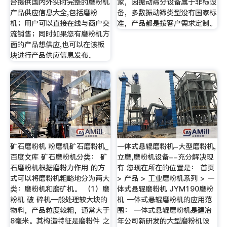
台提供国内外实时完整的磨粉机
家，因振动筛分设备属于非标设
产品供应信息大全,包括磨粉
备，多数振动筛类型没有国家标
机；用户可以直接在线与商户交
准，产品都是按客户需求定制。
流销售；同时如果您有磨粉机方
面的产品想供应,也可以在该板
块进行产品供应信息发布。
矿石磨粉机 粉磨机矿石磨粉机_
一体式悬辊磨粉机-大型磨粉机,
百度文库 矿石磨粉机分类： 矿
立磨,磨粉机设备--充分解决现
石磨粉机根据磨粉力作用 的方
有 您现在所在的位置是： 首页
式可以将磨粉机粗略地分为两大
> 产品 > 工业磨粉机系列 > 一
类：磨粉机和磨矿机。 （1）磨
体式悬辊磨粉机 JYM190磨粉
粉机 破 碎机一般处理较大块的
机 一体式悬辊磨粉机的应用范
物料，产品粒度较粗，通常大于
围： 一体式悬辊磨粉机是建冶
8毫米。其构造特征是磨粉件 之
年公司新研发的大型磨粉机设