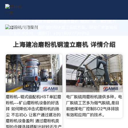
作为专业的 上海建冶磨粉机钢渣立磨机 制造厂家，我们致力
于为您量身定制高价值的粉体加工系统方案。获取厂家直销报
价及技术支持，请拨打：+8618037793862
上海建冶磨粉机钢渣立磨机 详情介绍
磨粉机-辊式级配机HST单缸磨
电厂脱硫用磨粉机提供多种。电
粉机--矿山磨粉机设备的好选
厂脱硫工艺多为烟气脱硫,是目
择 如何降低冲击式磨粉机的扬
前燃煤电厂控制SO2气体排放
尘 不忘初心 让客户通过建冶的
有效和应用广的技术。
磨粉机设备盈利 通过磨粉机类
型的合理选择搭配出好砂石生产