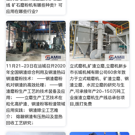
线 矿石磨粉机有哪些种类？可
应用在哪些行业？
11月21-23日在运城召开2020
立式磨机,矿渣立磨,立磨机新乡
年全国钢渣综合利用及钢渣热闷
市长城机械有限公司60余年致
钢渣磨粉技术： ——钢渣磨粉
力于立式辊磨机、矿渣立磨、钢
机对钢渣的高效处理； ——钢
渣立磨、水泥立磨的研究与生
渣磨粉生产工艺的技术装备及应
产,可承接年产20-150万吨工
用； ——立磨生产工艺技术在
业废渣立磨机生产线总承包项
粒化高炉渣、钢渣粉等粉渣领域
目,拨打免费
应用实践； 钢渣除尘工艺推
介； 熔融钢渣有压热闷及显热
回收工艺研究；