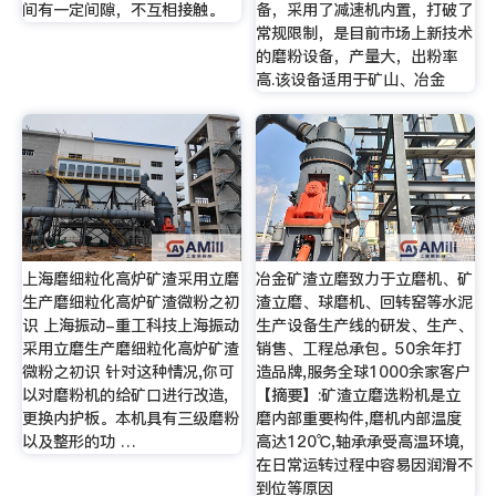
间有一定间隙，不互相接触。
备，采用了减速机内置，打破了
常规限制，是目前市场上新技术
的磨粉设备，产量大，出粉率
高.该设备适用于矿山、冶金
上海磨细粒化高炉矿渣采用立磨
冶金矿渣立磨致力于立磨机、矿
生产磨细粒化高炉矿渣微粉之初
渣立磨、球磨机、回转窑等水泥
识 上海振动-重工科技上海振动
生产设备生产线的研发、生产、
采用立磨生产磨细粒化高炉矿渣
销售、工程总承包。50余年打
微粉之初识 针对这种情况,你可
造品牌,服务全球1000余家客户
以对磨粉机的给矿口进行改造,
【摘要】:矿渣立磨选粉机是立
更换内护板。本机具有三级磨粉
磨内部重要构件,磨机内部温度
以及整形的功 …
高达120℃,轴承承受高温环境,
在日常运转过程中容易因润滑不
到位等原因