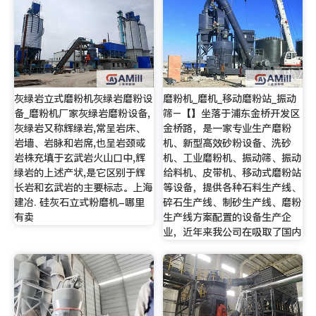
灰绿岩立式磨粉机灰绿岩磨粉设
磨粉机_磨机_移动磨粉站_振动
备_磨粉机厂家灰绿岩磨粉设备,
筛–【】坐落于浦东金桥开发区
灰绿岩又称辉绿岩,常呈岩床、
金桥路，是一家专业生产磨粉
岩墙、岩脉和岩席,也呈岩颈或
机、新型高效砂粉设备、洗砂
岩株充填于玄武岩火山口中,辉
机、工业磨粉机、振动筛、振动
绿岩的上述产状,是它区别于辉
给料机、皮带机、移动式磨粉站
长岩和玄武岩的主要标志。上海
等设备，提供各种石料生产线、
建冶. 硅灰石立式粉磨机-哪里
碎石生产线、制砂生产线、磨粉
有卖
生产线方案配置的设备生产企
业，近年来我公司在吸取了国内