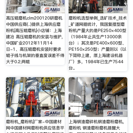
高压辊磨机clm200120研磨机
磨粉机选型举例_选矿技术_技术
中国供应商(..)提供上海供应磨
_矿道网据统计，我国复摆型磨
粉机|高压辊磨机|小店铺：上海
粉机产量大的是PE250×400型
建冶 高压辊磨机的安装与维护,
（1984年止共生产13000余
中国矿业2012年11月14
台）；其次是PE400×600型、
日-1、高压辊磨机安装时要求
PE150×250型；产量则以（以
辊子线与机架的垂直度误差不得
下简称上建，原上海建设机器
大于0.2;两辊
厂）多，1984年已生产7544
台。
磨粉机_磨粉机|厂家-中国建材
上海钢渣磨碎机钢渣磨粉磨机,
网中国建材网磨粉机供应信息平
磨粉机 钢渣磨粉磨机提醒大