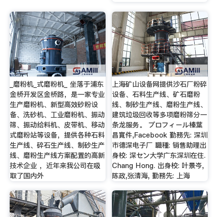
_磨粉机_式磨粉机_ 坐落于浦东
上海矿山设备网提供沙石厂粉碎
金桥开发区金桥路，是一家专业
设备、石料生产线、矿石磨粉
生产磨粉机、新型高效砂粉设
线、制砂生产线、磨粉生产线、
备、洗砂机、工业磨粉机、振动
建筑垃圾回收等多项磨粉筛分一
筛、振动给料机、皮带机、移动
条龙服务。 プロフィール榛葉
式磨粉站等设备，提供各种石料
昌寛件,Facebook 勤務先: 深圳
生产线、碎石生产线、制砂生产
市德深电子厂 職種: 销售助理出
线、磨粉生产线方案配置的高新
身校: 深セン大学广东深圳在住.
技术企业 ，近年来我公司在吸
Chang Hong. 出身校: 叶景岑,
取了国内外
陈政,张清海, 勤務先: 上海