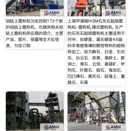
铝矾土磨粉机为您找到173个新
上海甲浦瑞HGM石灰石超细磨
的铝矾土磨粉机。也提供相关铝
粉机-磨粉机,锤式磨粉机, 生产
矾土磨粉机供应商的简介，主营
的石灰石超细磨粉机主要适用于
产品，图片，销量等全方位信
对中、低硬度，莫氏硬度≤6级
息，为您订购
的非易燃易爆的脆性物料的超细
粉加工，如方解石、白垩、石灰
石、白云石、炭黑、高岭土、膨
润土、滑石、云母、菱镁矿、伊
利石、叶腊石、蛭石、海泡石、
凹凸棒石、累托石、硅藻土、重
晶石、石膏