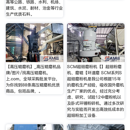
高等公路、铁路、水利、机场、
建筑、水泥、耐材、治金等行业
生产优质石料。
【高压辊磨机】_高压辊磨机品
SCM超细磨粉机【】超细粉磨
牌/图片/找高压辊磨机，
机、磨辊【环道磨 SCM系列S
上.com，全球采购批发平台，
超细磨粉机是我公司根据15年
为你找到88条高压辊磨机优质
的磨机生产经验，吸收国外磨机
商品，包括品牌，。
生产厂家的优点，经过充分考
虑、研究、试验12中磨粉机以
及卧式环锤粉碎机，通过多次研
究与实验而开发出高效低成本的
超细粉加工设备.