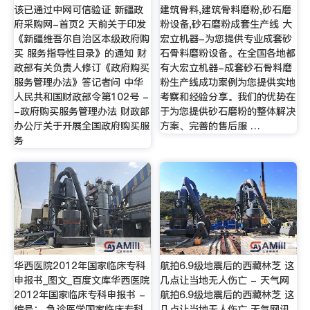
该已通过中网可信验证 新疆政
建筑骨料,建筑骨料磨粉,砂石磨
府采购网-首页2 天前关于印发
粉设备,砂石磨粉成套生产线 大
《新疆维吾尔自治区本级政府购
宏立机器-为您提供专业成套砂
买 服务指导性目录》的通知 财
石骨料磨粉设备。在全国各地都
政部有关负责人修订《政府购买
有大宏立机器-成套砂石骨料磨
服务管理办法》答记者问 中华
粉生产线成功案例为您提供实地
人民共和国财政部令第102号 -
考察和经验分享。我们的优势在
-政府购买服务管理办法 财政部
于为您提供砂石磨粉的整体解决
办公厅关于开展全国政府购买服
方案、完善的售后服 …
务
华西医院2012年国家临床专科
航拍6.9级地震后的西藏林芝 这
申报书_图文_百度文库华西医院
几点让当地无人伤亡 - 天气网
2012年国家临床专科申报书 -
航拍6.9级地震后的西藏林芝 这
编号： 急诊医学国家临床专科
几点让当地无人伤亡 天气网讯