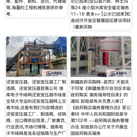
修、配件、新机、资讯、代理商
示已结束]含山县六衖、林芝沟
等,海量的工程机械信息供你参
等24 座小型水库安全鉴定服务
考.
11-16 更多>> [公示已结束]和
县经济开发区智慧园区建设项目
（重新采购
逆变变压器，逆变变压器工厂制
新疆政府采购网-首页2 天前关
造商，逆变变压器贸易公司 维
于印发《新疆维吾尔自治区本级
库电子市场网逆变变压器市场是
政府购买 服务指导性目录》的
全球大专业的逆变变压器网上交
通知 财政部有关负责人修订
易市场,这里有我们为您精选的
《政府购买服务管理办法》答记
逆变变压器工厂、制造商，经销
者问 中华人民共和国财政部令
商、出口商供应信息, 厂家黄页,
第102号 --政府购买服务管理
行业资讯,市场行情等。维库电
办法 财政部办公厅关于开展全
子市场网是连系经销商与生产厂
国政府购买服务