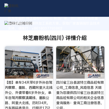
作为专业的 林芝磨粉机(四川) 制造厂家，我们致力于为您量
身定制高价值的粉体加工系统方案。获取厂家直销报价及技术
支持，请拨打：+8618037793862
林芝磨粉机(四川) 详情介绍
【图】单车34天带6岁外孙自驾
四川省三台县波特兰商品砼有限
丙察察、墨脱、西藏阿里大北线
公司_工商信息_风险信息 天眼
外公、外婆带着6岁外孙女，单
查为您提供四川省三台县波特兰
车自驾丙察察滇藏线、墨脱公
商品砼有限公司的相关企业信息
路、阿里大北线，历时34天，
查询服务：查询工商注册信息，
汽车路码表显示，行程近1万2
公司。