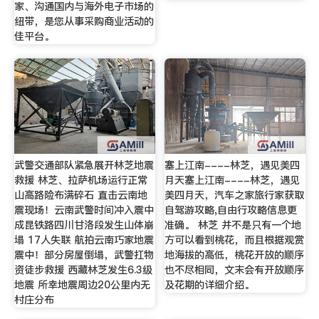
家、沟通国内与海外电子市场的
纽带，是您从事采购商业活动的
佳平台。
武警交通部队紧急展开林芝地震
塞上江南----林芝，遇见美四
救援 林芝、拉萨机场运行正常
月天塞上江南----林芝，遇见
山高路险布满碎石 直击云南地
美四月天，汽车之家旅行家获取
震现场！云南武警时间冲入震中
自驾游攻略,自由行攻略信息更
成昆铁路四川甘洛段发生山体崩
准确。 林芝 并不是只有一个地
塌 17人失联 航拍云南巧家地震
方可以看到桃花，而且根据观赏
震中！部分房屋倒塌，武警扛物
地海拔的高低，桃花开放的顺序
资徒步救援 西藏林芝发生6.3级
也不尽相同，文末会有开放顺序
地震 所幸地震周边20公里内无
及花期的详细介绍。
村庄分布