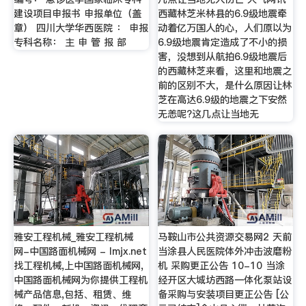
建设项目申报书 申报单位（盖
西藏林芝米林县的6.9级地震牵
章） 四川大学华西医院 ： 申报
动着亿万国人的心，人们原以为
专科名称： 主 申 管 报 部
6.9级地震肯定造成了不小的损
害，没想到从航拍6.9级地震后
的西藏林芝来看，这里和地震之
前的区别不大，是什么原因让林
芝在高达6.9级的地震之下安然
无恙呢?这几点让当地无
雅安工程机械_雅安工程机械
马鞍山市公共资源交易网2 天前
网-中国路面机械网 - lmjx.net
当涂县人民医院体外冲击波磨粉
找工程机械,上中国路面机械网,
机 采购更正公告 10-10 当涂
中国路面机械网为你提供工程机
经开区大城坊西路一体化泵站设
械产品信息,包括、租赁、维
备采购与安装项目更正公告 [公