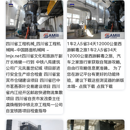
四川省工程机械_四川省工程机
1车2人5省34天12000公里西
械网-中国路面机械网 -
游解毒之旅1车2人5省34天
lmjx.net四川省文化和旅游厅副
12000公里西游解毒之旅，汽
厅长杨健一行到 中铁八局建筑
车之家旅行家获取自驾游攻略,
公司广元凤凰世纪城 项目部进
自由行攻略信息更准确。 为了
行安全生产综合检查 四川省宜
您在游记平台有更好的功能体
宾市仓储建设项目 四川省巴中
验，建议下载这些浏览器的新版
市茗燕茶叶交易建设项目 四川
本哦~ 点我下载 点我下载
省内江经开区邮政快递物流集散
项目 四川省自贡市发改委主任
龚焕楷到中铁北京工程局一公司
自宜铁路项目检查指导