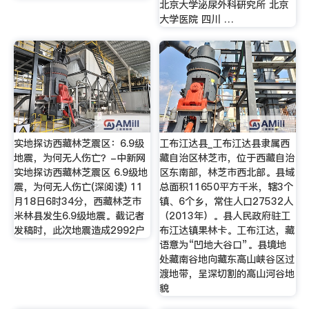
北京大学泌尿外科研究所 北京
大学医院 四川 …
实地探访西藏林芝震区：6.9级
工布江达县_工布江达县隶属西
地震，为何无人伤亡？-中新网
藏自治区林芝市，位于西藏自治
实地探访西藏林芝震区 6.9级地
区东南部，林芝市西北部。县域
震，为何无人伤亡(深阅读) 11
总面积11650平方千米，辖3个
月18日6时34分，西藏林芝市
镇、6个乡，常住人口27532人
米林县发生6.9级地震。截记者
（2013年）。县人民政府驻工
发稿时，此次地震造成2992户
布江达镇果林卡。工布江达，藏
语意为“凹地大谷口”。县境地
处藏南谷地向藏东高山峡谷区过
渡地带，呈深切割的高山河谷地
貌