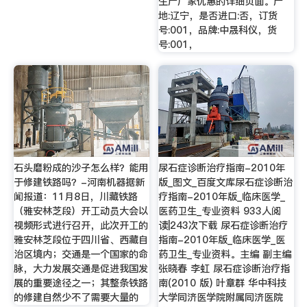
生产厂家优惠的详细页面。产
地:辽宁，是否进口:否，订货
号:001，品牌:中晟科仪，货
号:001，
石头磨粉成的沙子怎么样？能用
尿石症诊断治疗指南-2010年
于修建铁路吗？-河南机器据新
版_图文_百度文库尿石症诊断治
闻报道：11月8日，川藏铁路
疗指南-2010年版_临床医学_
（雅安林芝段）开工动员大会以
医药卫生_专业资料 933人阅
视频形式进行召开，此次开工的
读|243次下载 尿石症诊断治疗
雅安林芝段位于四川省、西藏自
指南-2010年版_临床医学_医
治区境内；交通是一个国家的命
药卫生_专业资料。主编 副主编
脉，大力发展交通是促进我国发
张晓春 李虹 尿石症诊断治疗指
展的重要途径之一；其整条铁路
南(2010 版) 叶章群 华中科技
的修建自然少不了需要大量的
大学同济医学院附属同济医院