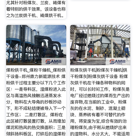
尤其针对粉煤灰、兰炭、褐煤有
着特别的烘干效果，该设备也称
之为兰炭烘干机、褐煤烘干机。
煤粉烘干机_煤粉干燥机_煤粉烘
粉煤灰烘干机|粉煤灰干燥机|烘
干设备-郑州鼎力新能源技术 煤
干粉煤灰|粉煤灰烘干设备 粉煤
粉烘干过程主要分以下几个工作
灰烘干机在干燥各种物料的同
区：一是导料区，湿煤粉进入此
时，可以长时间工作，粉煤灰是
区与高温热风接触迅速蒸发水
电厂经过燃烧过的煤而生产出的
分，物料在大导角的抄板抄动
废弃物,在当前的工业中，粉煤
下，形不成粘结便被导入下一个
灰的在水泥、制砂、混凝土砌
工作区； 二是打散区，煤粉在
块、蒸养砖有着不可替代的作
此区被打散装置打散，从而增加
用，将变废为宝,综合有效的治
煤泥和热风的热交换面积；三是
理粉煤灰,由于刚从燃烧炉出来
倾斜扬料板区，打碎后的湿煤粉
的湿物料，水分太大，不能适用