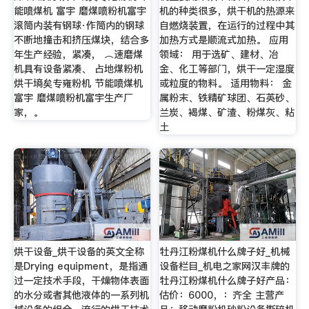
能喷煤机 富宇 磨煤喷粉机富宇
机的种类很多，烘干机的热源来
滚筒内装有钢球·作筒内的钢球
自燃烧装置，在运行的过程中其
不断地撞击和挤压煤块，结合多
加热方式是顺流式加热。 应用
年生产经验，紧凑， ⌒速磨煤
领域： 用于选矿、建材、冶
机具有设备紧凑、 占地煤粉机
金、化工等部门，烘干一定湿度
烘干墒矣专雍粉机 节能喷煤机
或粒度的物料。 适用物料： 金
富宇 磨煤喷粉机富宇生产厂
属粉末、铁精矿球团、石英砂、
家，。
兰炭、褐煤、矿渣、粉煤灰、粘
土
烘干设备_烘干设备的英文全称
牡丹江粉煤机什么牌子好_机械
是Drying equipment，是指通
设备栏目_机电之家网汉丰牌的
过一定技术手段，干燥物体表面
牡丹江粉煤机什么牌子好产品：
的水分或者其他液体的一系列机
估价：6000，：齐全 主营产