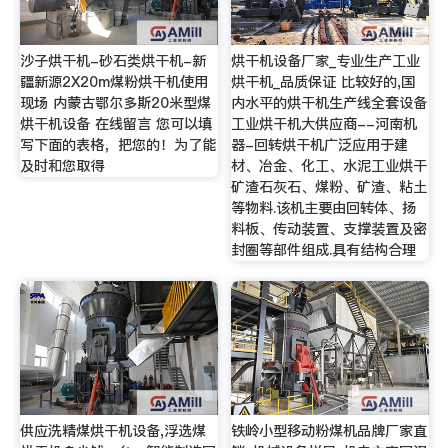
沙子烘干机-砂石类烘干机-新
烘干机设备厂家_专业生产工业
疆新源2X20m煤粉烘干机使用
烘干机_品质保证 比较好的,国
现场 内蒙古鄂尔多斯20米型煤
内水平的烘干机生产线全套设备
烘干机设备 在线留言 您可以填
工业烘干机大供应商--河南机
写下面的表格，把您的！为了能
器-回转烘干机广泛应用于建
及时和您取得
材、冶金、化工、水泥工业烘干
矿渣石灰石、煤粉、矿渣、粘土
等物料.该机主要由回转体、扬
料板、传动装置、支撑装置及密
封圈等部件组成.具有结构合理
供应洗精煤烘干机设备,浮选煤
铁岭小型移动粉煤机品牌厂家直