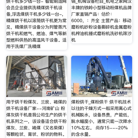
烘干机多少钱一台- 智能制造网
销_机械设备栏目_机电之家网汉
会员企业提供洗精煤烘干机设
丰牌的铁岭小型移动粉煤机品牌
备,浮选煤烘干机多少钱一台-,
厂家直销产品：估价：
精煤烘干机以滚筒烘干机更为常
6000，：齐全 主营产品：移动
见，精煤烘干设备分为列管蒸汽
磨粉机砂粉设备撕碎机金属磨粉
烘干机和燃气、燃油、煤气等新
机榨油机锤式磨粉机洗砂机筛沙
型燃料供热的高温风干设备。适
机
用于洗煤厂洗精煤
用于烘干粉煤灰、兰炭、褐煤的
煤粉烘干_煤粉烘干 烘干机技术
烘干机设备厂家--河南矿山 粉
以往的干燥方式一般采用离心式
煤灰烘干机是我公司生产的烘干
机械脱水，设备昂贵，产能低，
机系列之一，该设备适合烘干粉
脱水幅度小，通常只能一次降水
煤灰、兰炭、褐煤（又名柴煤）
10%左右。 尚存15---20%
等颗粒状、膏状、粉状的物料。
的含水量。