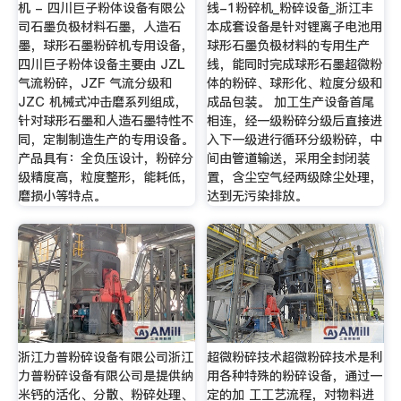
机 - 四川巨子粉体设备有限公
线-1粉碎机_粉碎设备_浙江丰
司石墨负极材料石墨，人造石
本成套设备是针对锂离子电池用
墨，球形石墨粉碎机专用设备，
球形石墨负极材料的专用生产
四川巨子粉体设备主要由 JZL
线，能同时完成球形石墨超微粉
气流粉碎，JZF 气流分级和
体的粉碎、球形化、粒度分级和
JZC 机械式冲击磨系列组成，
成品包装。 加工生产设备首尾
针对球形石墨和人造石墨特性不
相连，经一级粉碎分级后直接进
同，定制制造生产的专用设备。
入下一级进行循环分级粉碎，中
产品具有：全负压设计，粉碎分
间由管道输送，采用全封闭装
级精度高，粒度整形，能耗低，
置，含尘空气经两级除尘处理，
磨损小等特点。
达到无污染排放。
浙江力普粉碎设备有限公司浙江
超微粉碎技术超微粉碎技术是利
力普粉碎设备有限公司是提供纳
用各种特殊的粉碎设备，通过一
米钙的活化、分散、粉碎处理、
定的加 工工艺流程，对物料进