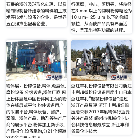
石墨的粉碎及球形化处理、以及
行碾磨、冲击、剪切等，将粒径
精制棉制备纤维素的粉碎加工技
在3 mm 以上的物料粉碎粒径为
术等技术与设备的企业。是世界
10 u m- 25 u m 以下的微细
五百强杰出配套企业。
颗粒，从而使产品具有界面活
性，呈现出特殊功能的过程。
粉体展：粉碎设备,粉体,粒度仪,
浙江丰利粉碎设备有限公司浙江
磨粉设备,分级设备,粉体厂商 网
丰利超微粉碎设备再度出口日本
上粉体展是中国粉体网主办的粉
浙江丰利“超微粉碎设备”通过
体在线展览平台,粉体设备用户
浙江产品复评 浙江丰利超细辊
的采购平台,粉体设备、窑炉、
压磨荣获2017年度粉体行业受
泵阀、粉体产品、助剂等生产厂
关注产品奖 嵊州市机械行业协
商的展示平台,粉体加工新手段,
会科技信息服务成立 浙江丰利
产品报价,设备采购,分21个频道
省级企业技术
300余个展示专场。