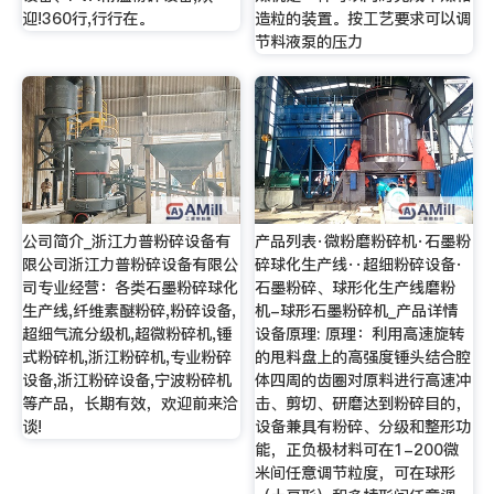
迎!360行,行行在。
造粒的装置。按工艺要求可以调
节料液泵的压力
公司简介_浙江力普粉碎设备有
产品列表·微粉磨粉碎机·石墨粉
限公司浙江力普粉碎设备有限公
碎球化生产线··超细粉碎设备·
司专业经营：各类石墨粉碎球化
石墨粉碎、球形化生产线磨粉
生产线,纤维素醚粉碎,粉碎设备,
机-球形石墨粉碎机_产品详情
超细气流分级机,超微粉碎机,锤
设备原理: 原理：利用高速旋转
式粉碎机,浙江粉碎机,专业粉碎
的甩料盘上的高强度锤头结合腔
设备,浙江粉碎设备,宁波粉碎机
体四周的齿圈对原料进行高速冲
等产品，长期有效，欢迎前来洽
击、剪切、研磨达到粉碎目的，
谈!
设备兼具有粉碎、分级和整形功
能，正负极材料可在1-200微
米间任意调节粒度，可在球形