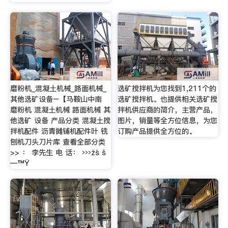
磨粉机_混凝土机械_路面机械_
选矿搅拌机为您找到1,211个的
其他选矿设备–【马鞍山中南
选矿搅拌机。也提供相关选矿搅
磨粉机 混凝土机械 路面机械 其
拌机供应商的简介，主营产品，
他选矿 设备 产品分类 混凝土搅
图片，销量等全方位信息，为您
拌机配件 沥青摊铺机配件叶 铣
订购产品提供全方位的。
刨机刀头刀片库 查看全部分类
>> ： 李先生 电 话： ›››žš š
—™Ÿ