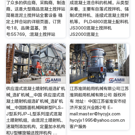
了众多的供应商，采购商，制造
成混凝土混合料的机械。从类型
商。这是大型商品混凝土搅拌站
来看，主要有自落式搅拌机、强
简易混泥土搅拌站全套设备 稳
制式搅拌机、连续式混凝土搅拌
定土拌合站的详细页面。订货
机等。 PLD4800混凝土配料机
号:18，品牌:蓝基，货
JS3000混凝土搅拌机
号:55769，:混凝土搅拌站
JS2000混凝土
供应湿式混凝土喷射机组选矿机
江苏淮阴船用机械有限公司江苏
械_选矿机械__中国 供应湿式混
淮阴船用机械有限公司 版权所
凝土喷射机组选矿机械_选矿机
有 地址：中国江苏省淮安市经
械__中国路面机械网新型PLS-
济开发区兴业路2号 E-
J型系列JP-L型系列湿式混凝
mail:
master@hycyjx.com
土喷射机组，由混泥土喷射机、
hycyjx1995@yahoo.com.cn
速凝剂添加机构，定量加水机构
客户服务
和U型螺旋输送搅拌机构 …