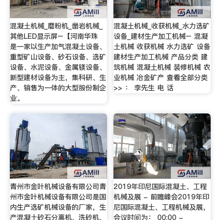
混凝土机械_磨粉机_凿岩机械_
混凝土机械_收获机械_水力选矿
其他LED显示屏–【河南华珠
设备_建材生产加工机械– 混凝
是一家以生产加气混凝土设备、
土机械 收获机械 水力选矿 设备
重型矿山设备、砂石设备、选矿
建材生产加工机械 产品分类 建
设备、水泥设备、金属镁设备、
筑机械 混凝土机械 装修机械 农
新型建材设备为主，集科研、生
业机械 冶金矿产 查看全部分类
产、销售为一体的大型股份制企
>> ： 李先生 电 话
业。
青州市金叶机械设备有限公司青
2019年印尼国际混凝土、工程
州市金叶机械设备有限公司是国
机械及展 - 前瞻峰会2019年印
内生产选矿机械设备的厂家，生
尼国际混凝土、工程机械及展，
产混凝土砂石分离机、洗砂机、
会议时间为： 00:00 -