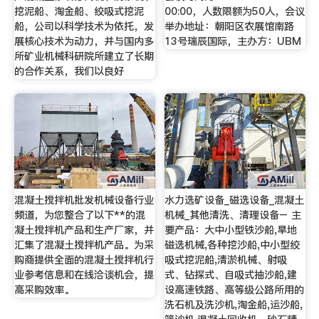
挖泥船、淘金船、绞吸式挖泥
00:00，人数限额为50人，会议
船，公司以科学技术为依托，发
举办地址：朝阳区农展馆南路
展核心技术为动力，并与国内多
13号瑞辰国际，主办方：UBM
所矿业机械科研院所建立了长期
的合作关系，我们以良好
混凝土搅拌机批发机械设备行业
水力选矿设备_磁选设备_混凝土
频道，为您整合了以下**的混
机械_其他清洗、清理设备– 主
凝土搅拌机产品和生产厂家，并
要产品：大中小型铁沙船,旱地
汇集了混凝土搅拌机产品。为采
磁选机械,各种挖沙船,中小型绞
购商提供全面的混凝土搅拌机行
吸式挖泥船,清淤机械、射吸
业参考信息和在线洽谈机会，提
式、钻探式、自吸式抽沙船,建
高采购效率。
设高速铁路、高等级公路所用的
洗石机及洗沙机,淘金船,运沙船,