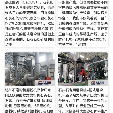
是碳酸钙（CaCO3）。石灰和
一条生产线，但也需要根据不同
石灰石大量用做建筑材料，也是
客户的情况按需配置其要搭载的
许多工业的重要原料。用来粉碎
主机和辅助生产设备。所以很多
石灰石的粉碎机设备叫做石灰石
场合下，我们不仅能看到一台车
粉碎机又叫做双级粉碎机，双级
组成的移动生产线，还能看到两
锤式粉碎机,煤矸石粉碎机等,它
台车组成的移动生产线，甚还有
是在老式的锤式磨粉机的基础上
三台车组成的移动生产线。鉴于
改进而来的，石灰石粉碎机的优
时产100-200吨是移动磨粉机
点不
常见产量，我们来
铝矿石磨粉机磨粉机品牌厂家
石灰石专用磨粉机-锤式磨粉
HLMX超细立式磨粉机石英石、
机- 新乡鼎力从事矿山磨粉机设
石膏、白云石矿渣立磨 超细磨
备研发、生产、销售于一体的大
粉机 雷蒙磨粉机，5R磨粉机，
型，从事矿山行业已经三十多
磨粉机 纵摆系列磨粉机 超细磨
年，承接各种大型砂石骨料生产