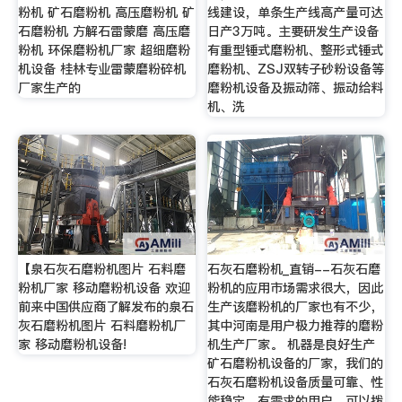
粉机 矿石磨粉机 高压磨粉机 矿
线建设，单条生产线高产量可达
石磨粉机 方解石雷蒙磨 高压磨
日产3万吨。主要研发生产设备
粉机 环保磨粉机厂家 超细磨粉
有重型锤式磨粉机、整形式锤式
机设备 桂林专业雷蒙磨粉碎机
磨粉机、ZSJ双转子砂粉设备等
厂家生产的
磨粉机设备及振动筛、振动给料
机、洗
【泉石灰石磨粉机图片 石料磨
石灰石磨粉机_直销--石灰石磨
粉机厂家 移动磨粉机设备 欢迎
粉机的应用市场需求很大，因此
前来中国供应商了解发布的泉石
生产该磨粉机的厂家也有不少，
灰石磨粉机图片 石料磨粉机厂
其中河南是用户极力推荐的磨粉
家 移动磨粉机设备!
机生产厂家。 机器是良好生产
矿石磨粉机设备的厂家，我们的
石灰石磨粉机设备质量可靠、性
能稳定，有需求的用户，可以拨