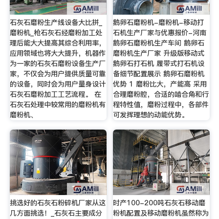
石灰石磨粉生产线设备大比拼_
鹅卵石磨粉机-磨粉机-移动打
磨粉机_枪石灰石经磨粉加工处
石机生产厂家与优惠报价-河南
理后能大大提高其综合利用率，
鹅卵石磨粉机生产车间 鹅卵石
应用领域也将大大提升，机器作
磨粉机生产厂家 升级版移动式
为一家的石灰石磨粉设备生产厂
鹅卵石打石机 履带式打石机设
家，不仅会为用户提供质量可靠
备细节配置展示 鹅卵石磨粉机
的设备，同时会为用户量身设计
优势 1 磨粉比大，产能高 采用
石灰石磨粉加工工艺流程。 在
合理磨粉腔，合适的啮合角和行
石灰石处理中较常用的磨粉机有
程特性值，磨粉过程中，各部件
磨粉机、
可发挥理想的动能优势。
挑选好的石灰石粉碎机厂家从这
时产100-200吨石灰石移动磨
几方面挑选！_石灰石主要成分
粉机配置及移动磨粉机虽然称为