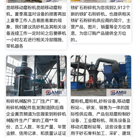
昆明移动磨粉机昆明移动磨粉
铁矿石粉碎机为您找到2,912个
机。夏季高温对设备的损害再加
新的铁矿石粉碎机。也提供相关
上夏季工作人员易困易累的现
铁矿石粉碎机供应商的简介，主
象，我们建议洗砂机及其相关设
营产品，图片，销量等全方位信
备连续工作一定时间之后要停机
息，为您订购产品提供全方位
一小时左右进行相关冷却措施，
的。
带机器各
粉碎机械配件工厂|生产厂家，
磨粉机,磨粉机,砂粉设备,移动磨
粉碎机械配件批发|制造|供应商
粉站-、研发、销售为一体的国
企业黄页频道为您搜索到粉碎机
际性供应商，产品包括磨粉制砂
械配件生产厂家的工商**年
设备、工业磨粉机、筛洗设备及
份、员工人数、年生产量、年营
移动式磨粉站等，这些设备主要
业额、信用记录、和质量认证证
用于砂石骨料加工、采矿、建筑