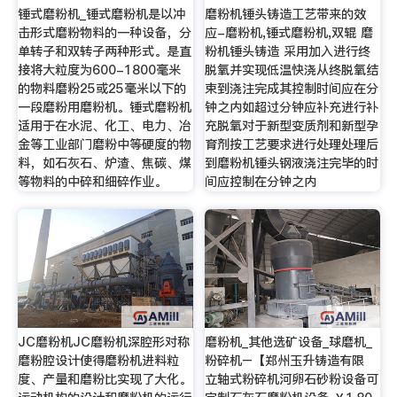
锤式磨粉机_锤式磨粉机是以冲
磨粉机锤头铸造工艺带来的效
击形式磨粉物料的一种设备，分
应-磨粉机,锤式磨粉机,双辊 磨
单转子和双转子两种形式。是直
粉机锤头铸造 采用加入进行终
接将大粒度为600-1800毫米
脱氧并实现低温快浇从终脱氧结
的物料磨粉25或25毫米以下的
束到浇注完成其控制时间应在分
一段磨粉用磨粉机。锤式磨粉机
钟之内如超过分钟应补充进行补
适用于在水泥、化工、电力、冶
充脱氧对于新型变质剂和新型孕
金等工业部门磨粉中等硬度的物
育剂按工艺要求进行处理处理后
料，如石灰石、炉渣、焦碳、煤
到磨粉机锤头钢液浇注完毕的时
等物料的中碎和细碎作业。
间应控制在分钟之内
JC磨粉机JC磨粉机深腔形对称
磨粉机_其他选矿设备_球磨机_
磨粉腔设计使得磨粉机进料粒
粉碎机–【郑州玉升铸造有限
度、产量和磨粉比实现了大化。
立轴式粉碎机河卵石砂粉设备可