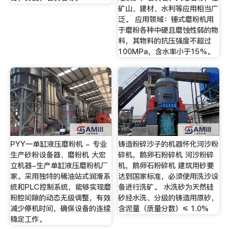
矿山、建材、水利等应用相当广
泛。 应用领域：锤式磨粉机用
于磨粉各种中硬且磨蚀性弱的物
料，其物料的抗压强度不超过
100MPa，含水率小于15%。
PYY—单缸液压磨粉机 - 专业
铸造粉碎沙子的机器怀化河沙粉
生产砂粉设备器、磨粉机 大宏
碎机，鹅卵石粉碎机 河沙粉碎
立机器-生产单缸液压磨粉机厂
机，鹅卵石粉碎机 建筑用砂要
家。采用独特的稀油站式润滑系
达到国家标准，必须使用洗沙设
统和PLC控制系统，能够实现磨
备进行洗矿。 水洗砂为天然硅
粉腔间隙的动态无级调整，有效
砂经水洗、分级的铸造用原砂，
减少停机时间，确保设备的连续
含泥量（质量分数）≤ 1.0%
稳定工作。