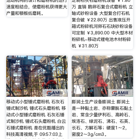
运动机构的设计和磨粉机的运行
定制石灰石磨粉机设备 ￥1.80
速度相结合，使磨粉机获得更大
万 直销 鹅卵石复合式磨粉机 立
产量和颚板低磨耗。
轴式砂粉设备 大型复合打石机
复合破 ￥22.80万 出售液压开
箱式粉碎机河卵石石块砂粉设备
可定制 ￥3,890.00 中大型木材
粉碎机-移动式锂电池木材粉碎
机 ￥31.80万
移动式小型锤式磨粉机 石灰石
膨润土生产设备膨润土 膨润土
锤式制沙机 锤式石头磨粉机 移
是一种黏土岩、亦称蒙脱石黏土
动式小型锤式磨粉机 石灰石锤
岩、常含少量伊利石、高岭石、
式制沙机 锤式石头磨粉机 白云
埃洛石、绿泥石、沸石、石英、
石锤式磨粉机 是在优酷播出的
长石、方解石等；硬度1～2，
科技高清视频,于 09:57:03上
密度2～3g/cm3。