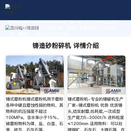
作为专业的 铸造砂粉碎机 制造厂家，我们致力于为您量身定
制高价值的粉体加工系统方案。获取厂家直销报价及技术支
持，请拨打：+8618037793862
铸造砂粉碎机 详情介绍
锤式磨粉机锤式磨粉机用于磨粉
锤式磨粉机-专业的锤破机生产
各种中硬且磨蚀性弱的物料，其
厂家-锤式磨粉机 优势 优质锤
物料的抗压强度不超过
头,结实耐磨,低耗能,一次成型
100MPa，含水率小于15%。
生产能力5-3000t/h 进料粒度
被磨粉物料为煤、盐、白堊、石
≤1200mm 适用物料：可以处
膏、砖瓦、石灰石等。
理铜矿、石灰石、大理石等，在