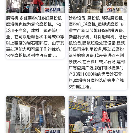
磨粉机|多缸磨粉机|多缸磨粉机
砂粉设备_磨粉机_移动磨粉机_
磨粉机也称为复合磨粉机，它广
磨粉机_球磨机_重锤式磨粉 专
泛用于冶金，建材，筑路等行
业生产新型节能环保砂粉设备、
业。它可以磨粉各种中等或中等
新型石子机、环保磨粉机、磨粉
以上硬度的岩石和矿石。由于其
机设备,建筑垃圾处理设备,建筑
高处理能力和可靠工作的优势，
垃圾再生利用设备,移动式磨粉
它在磨粉机系列中占有重 …
筛分站等设备,代表先进碎石制
砂技术,在石料厂或采石场,建材
厂等应用广泛,我们可以提供时
产30到1000吨的优质砂石骨
料,磨粉筛分磨粉选矿等生产线
交钥匙工程。