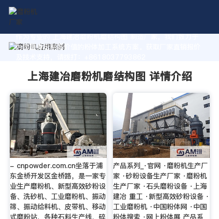
作为专业的 上海建冶磨粉机磨结构图 制造厂家，我们致力于
为您量身定制高价值的粉体加工系统方案。获取厂家直销报价
及技术支持，请拨打：+8618037793862
上海建冶磨粉机磨结构图 详情介绍
- cnpowder.com.cn坐落于浦
产品系列_·官网 ·磨粉机生产厂
东金桥开发区金桥路，是一家专
家 ·砂粉设备生产厂家 ·磨粉机
业生产磨粉机、新型高效砂粉设
生产厂家 ·石头磨粉设备 ·上海
备、洗砂机、工业磨粉机、振动
建冶 重工 ·新型高效砂粉设备 ·
筛、振动给料机、皮带机、移动
工业磨粉机 ·中国粉体网 ·中国
式磨粉站、各种石料生产线、碎
粉体搜索 ·网上粉体展 产品系