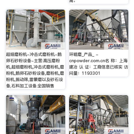
高；
超细磨粉机-冲击式磨粉机-鹅
环辊磨_产品_ -
卵石砂粉设备-主营:高压磨粉
cnpowder.com.cn名 称：上海
机,超细磨粉机,冲击式磨粉机,磨
建冶 认 证：工商信息已核实 访
粉机,鹅卵石砂粉设备,磨粉机,磨
问量：1193301
粉机,振动筛,雷蒙磨以及砂石设
备,石料加工设备.全国销售