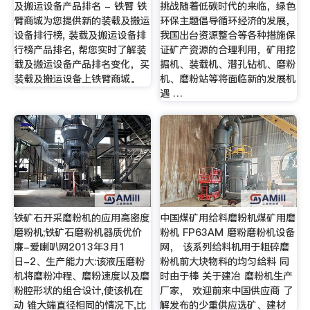
及搬运设备产品排名 - 铁臂 铁
挑战随着低碳时代的来临，绿色
臂商城为您提供新的装载及搬运
环保主题倡导循环经济的发展，
设备排行榜, 装载及搬运设备排
我国出台资源整合等各种措施保
行榜产品排名, 帮您实时了解装
证矿产资源的合理利用，矿用挖
载及搬运设备产品排名变化，买
掘机、装载机、潜孔钻机、磨粉
装载及搬运设备上铁臂商城。
机、磨粉站等将面临新的发展机
遇 …
铁矿石开采磨粉机的应用高密度
中国煤矿用给料磨粉机煤矿用磨
磨粉机;铁矿石磨粉机器质优价
粉机 FP63AM 磨粉磨粉机设备
廉-爱喇叭网2013年3月1
网， 该系列给料机用于粗碎磨
日-2、生产能力大:该液压磨粉
粉机前大块物料的均匀给料 同
机将磨粉冲程、磨粉速度以及磨
时由于棒 关于建冶 磨粉机生产
粉腔形状的组合设计,使该机在
厂家， 欢迎前来中国供应商 了
动 锥大端直径相同的情况下,比
解发布的少重供应选矿、建材