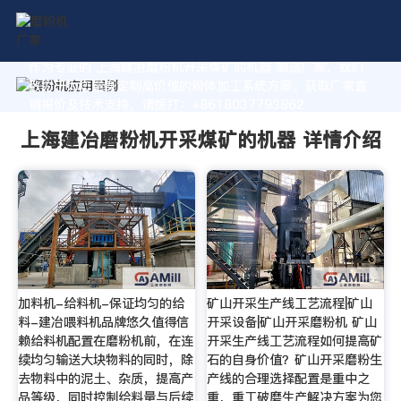
作为专业的 上海建冶磨粉机开采煤矿的机器 制造厂家，我们
致力于为您量身定制高价值的粉体加工系统方案。获取厂家直
销报价及技术支持，请拨打：+8618037793862
上海建冶磨粉机开采煤矿的机器 详情介绍
加料机-给料机-保证均匀的给
矿山开采生产线工艺流程|矿山
料-建冶喂料机品牌悠久值得信
开采设备|矿山开采磨粉机 矿山
赖给料机配置在磨粉机前，在连
开采生产线工艺流程如何提高矿
续均匀输送大块物料的同时，除
石的自身价值？矿山开采磨粉生
去物料中的泥土、杂质，提高产
产线的合理选择配置是重中之
品等级，同时控制给料量与后续
重，重工破磨生产解决方案为您