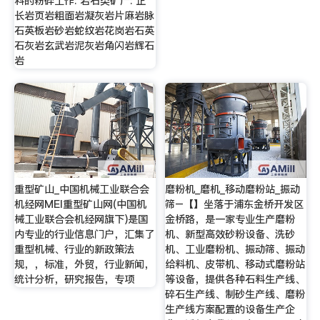
料的粉碎工作: 岩石类矿产: 正
长岩页岩粗面岩凝灰岩片麻岩脉
石英板岩砂岩蛇纹岩花岗岩石英
石灰岩玄武岩泥灰岩角闪岩辉石
岩
重型矿山_中国机械工业联合会
磨粉机_磨机_移动磨粉站_振动
机经网MEI重型矿山网(中国机
筛–【】坐落于浦东金桥开发区
械工业联合会机经网旗下)是国
金桥路，是一家专业生产磨粉
内专业的行业信息门户，汇集了
机、新型高效砂粉设备、洗砂
重型机械、行业的新政策法
机、工业磨粉机、振动筛、振动
规，，标准，外贸，行业新闻，
给料机、皮带机、移动式磨粉站
统计分析，研究报告，专项
等设备，提供各种石料生产线、
碎石生产线、制砂生产线、磨粉
生产线方案配置的设备生产企