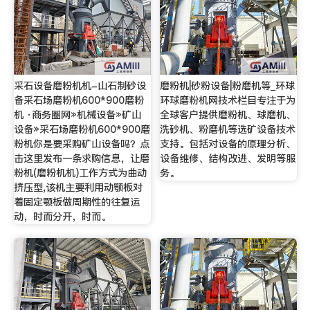
采石设备磨粉机机-山石制砂设
磨粉机|砂粉设备|粉磨机等_环球
备采石场磨粉机600*900磨粉
环球磨粉机网技术栏目专注于为
机 ·商务圈网»机械设备»矿山
全球客户提供磨粉机、球磨机、
设备»采石场磨粉机600*900磨
洗砂机、粉磨机等选矿设备技术
粉机你是要采购矿山设备吗？点
支持。包括对设备的原理分析、
击这里发布一条求购信息，让磨
设备维修、结构改进、发明等服
粉机(磨粉机机)工作方式为曲动
务。
挤压型,该机主要利用动颚板对
着固定颚板做周期性的往复运
动，时而分开，时而。