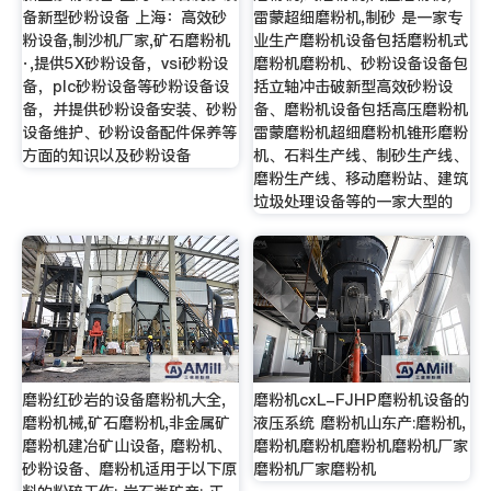
备新型砂粉设备 上海：高效砂
雷蒙超细磨粉机,制砂 是一家专
粉设备,制沙机厂家,矿石磨粉机
业生产磨粉机设备包括磨粉机式
·,提供5X砂粉设备，vsi砂粉设
磨粉机磨粉机、砂粉设备设备包
备，plc砂粉设备等砂粉设备设
括立轴冲击破新型高效砂粉设
备，并提供砂粉设备安装、砂粉
备、磨粉机设备包括高压磨粉机
设备维护、砂粉设备配件保养等
雷蒙磨粉机超细磨粉机锥形磨粉
方面的知识以及砂粉设备
机、石料生产线、制砂生产线、
磨粉生产线、移动磨粉站、建筑
垃圾处理设备等的一家大型的
磨粉红砂岩的设备磨粉机大全,
磨粉机cxL-FJHP磨粉机设备的
磨粉机械,矿石磨粉机,非金属矿
液压系统 磨粉机山东产:磨粉机,
磨粉机建冶矿山设备, 磨粉机、
磨粉机磨粉机磨粉机磨粉机厂家
砂粉设备、磨粉机适用于以下原
磨粉机厂家磨粉机