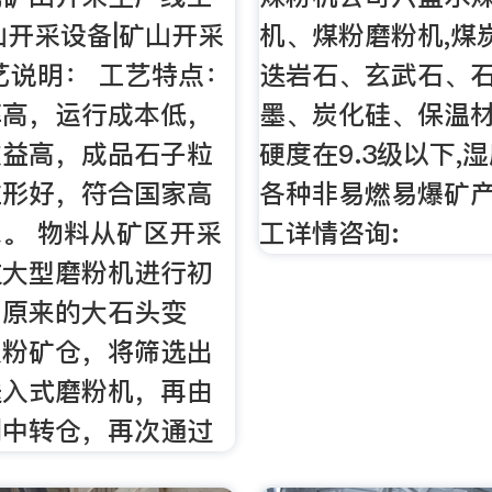
山开采设备|矿山开采
机、煤粉磨粉机,煤
艺说明： 工艺特点：
迭岩石、玄武石、
率高，运行成本低，
墨、炭化硅、保温
收益高，成品石子粒
硬度在9.3级以下,
粒形好，符合国家高
各种非易燃易爆矿
。 物料从矿区开采
工详情咨询:
过大型磨粉机进行初
由原来的大石头变
入粉矿仓，将筛选出
送入式磨粉机，再由
到中转仓，再次通过