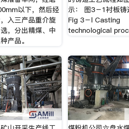
00mm以下，然后经
示： 图3－1衬板
后，入三产品重介旋
Fig 3－l Casting
分选，分出精煤、中
technological pro
三种产品。
机矿山开采生产线工
煤粉机公司六盘水