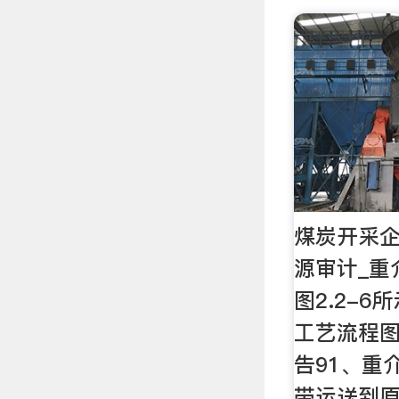
煤炭开采企
源审计_重
图2.2-6
工艺流程图
告91、重
带运送到