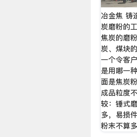
冶金焦 铸
炭磨粉的工
焦炭的磨粉
炭、煤块
一个令客
是用哪一
面是焦炭
成品粒度
较：锤式
多，易损
粉末不算