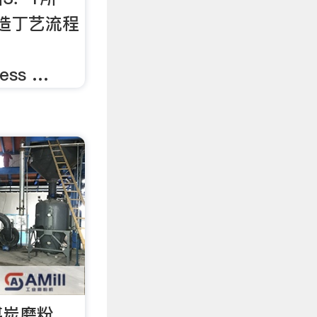
铸造丁艺流程
cess …
煤炭磨粉