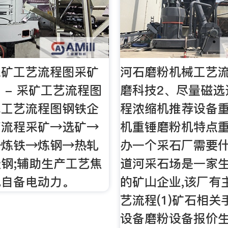
采矿工艺流程图采矿
河石磨粉机械工艺流
 - 采矿工艺流程图
磨科技2、尽量磁选
线工艺流程图钢铁企
程浓缩机推荐设备
艺流程采矿→选矿→
机重锤磨粉机特点
→炼铁→炼钢→热轧
办一个采石厂需要什
钢;辅助生产工艺焦
道河采石场是一家
气自备电动力。
的矿山企业,该厂有
艺流程(1)矿石相关
设备磨粉设备报价