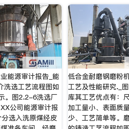
业能源审计报告_能
低合金耐磨钢磨粉
介洗选工艺流程图如
工艺及性能研究._
所示。图2.2-6洗选厂
库其工艺优点有：
XX公司能源审计报
加工量小、表面质量
介分选入洗原煤经皮
少、工艺简单等。
原煤准备车间，经磨
的铸造工艺流程如图