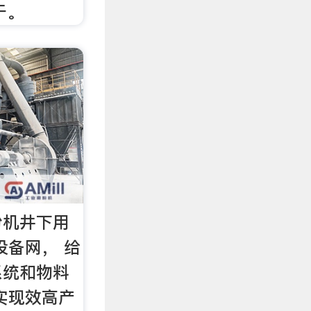
于。
粉机井下用
设备网， 给
系统和物料
实现效高产