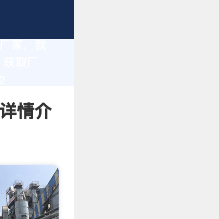
造厂家，我
。获取厂
2
 详情介