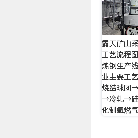
露天矿山
工艺流程图
炼钢生产
业主要工
烧结球团
→冷轧→硅
化制氧燃