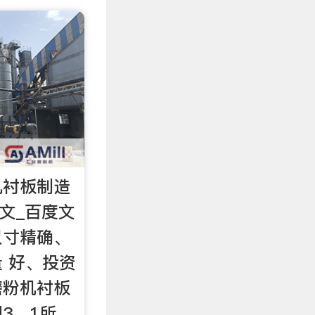
机衬板制造
图文_百度文
尺寸精确、
 好、投资
磨粉机衬板
3．1所