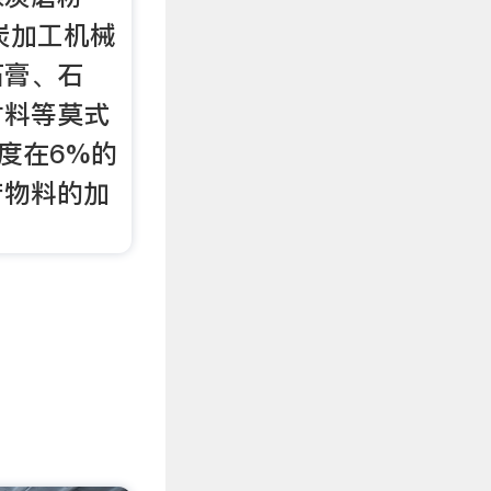
炭加工机械
石膏、石
材料等莫式
湿度在6%的
产物料的加