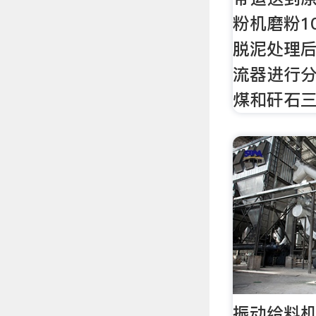
粉机磨粉1
脱泥处理
流器进行
煤和矸石
振动给料