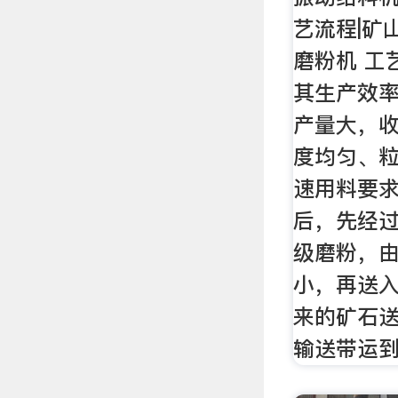
艺流程|矿
磨粉机 工
其生产效
产量大，
度均匀、
速用料要求
后，先经
级磨粉，
小，再送
来的矿石
输送带运