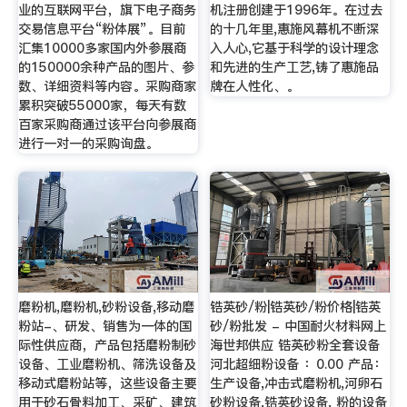
业的互联网平台，旗下电子商务
机注册创建于1996年。在过去
交易信息平台“粉体展”。目前
的十几年里,惠施风幕机不断深
汇集10000多家国内外参展商
入人心,它基于科学的设计理念
的150000余种产品的图片、参
和先进的生产工艺,铸了惠施品
数、详细资料等内容。采购商家
牌在人性化、。
累积突破55000家，每天有数
百家采购商通过该平台向参展商
进行一对一的采购询盘。
磨粉机,磨粉机,砂粉设备,移动磨
锆英砂/粉|锆英砂/粉价格|锆英
粉站-、研发、销售为一体的国
砂/粉批发 - 中国耐火材料网上
际性供应商，产品包括磨粉制砂
海世邦供应 锆英砂粉全套设备
设备、工业磨粉机、筛洗设备及
河北超细粉设备 ：0.00 产品：
移动式磨粉站等，这些设备主要
生产设备,冲击式磨粉机,河卵石
用于砂石骨料加工、采矿、建筑
砂粉设备,锆英砂设备, 粉的设备