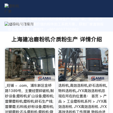
作为专业的 上海建冶磨粉机介质粉生产 制造厂家，我们致力
于为您量身定制高价值的粉体加工系统方案。获取厂家直销报
价及技术支持，请拨打：+8618037793862
上海建冶磨粉机介质粉生产 详情介绍
_旺铺 - .com，浦东新区金桥
选粉机,高效选粉机,砂石选粉机,
路1389号，主要经营碎破机;制
物料选粉机,JYX高效选粉机您
砂设备;磨粉机;矿山设备;磨粉机;
现在所在的位置是： 首页 > 产
雷蒙磨粉机;磨粉机;碎石生产线;
品 > 工业磨粉机系列 > JYX高
雷蒙磨;石料线;砂粉设备;磨粉机;
效选粉机 JYX高效选粉机 JYX
对辊磨粉;石头磨粉机;磨粉机;微
高效选粉机工作原理 物料由进