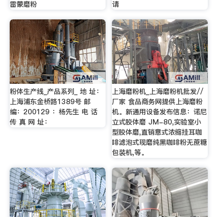
雷蒙磨粉
请
粉体生产线_产品系列_ 地 址：
上海磨粉机_上海磨粉机批发//
上海浦东金桥路1389号 邮
厂家 食品商务网提供上海磨粉
编：200129 ：杨先生 电 话
机。新通用设备发布信息：诺尼
传 真 网 址：
立式胶体磨 JM-80,实验室小
型胶体磨,直销意式浓缩挂耳咖
啡滤泡式现磨纯黑咖啡粉无蔗糖
包装机,等。