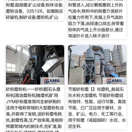
粉磨;超细磨;矿山设备;粉体设备;
料管进入,经分散板撒到上升的
磨粉设备，325126，如需购买
气流中,物料中的粉磨介质碎片
碎破机;制砂设备;磨粉机;矿山
在重力作用下,克服上升气流的
阻力下落,由排渣口排出.挟带着
粉体的气流上升分级部分,通过
导流叶片进入转子进行
砂粉磨粉机——砂粉磨|石头磨
节能砂粉磨【】柱磨机_脱硫石
粉机|高效磨粉机|锥磨机|矿用
灰水粉大型磨机 节能砂粉磨结
JYM砂粉磨是我司全新研制的
构独特、性能、运行可靠、高效
适用于粗粉领域的大型磨粉机设
节能，已广泛应用于建材、冶
备,并取得了发明,该砂粉磨电耗
金、矿山、电力、化工等行业，
低,耐磨性高,生产效率高,是粗粉
用于粉磨（或超细碎）水泥、水
预磨领域内的新技术,在矿渣,脱
泥生料.