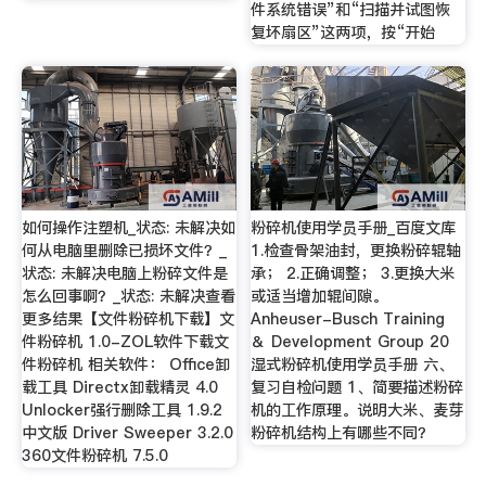
件系统错误”和“扫描并试图恢
复坏扇区”这两项，按“开始
如何操作注塑机_状态: 未解决如
粉碎机使用学员手册_百度文库
何从电脑里删除已损坏文件？_
1.检查骨架油封，更换粉碎辊轴
状态: 未解决电脑上粉碎文件是
承； 2.正确调整； 3.更换大米
怎么回事啊？_状态: 未解决查看
或适当增加辊间隙。
更多结果【文件粉碎机下载】文
Anheuser-Busch Training
件粉碎机 1.0-ZOL软件下载文
＆ Development Group 20
件粉碎机 相关软件： Office卸
湿式粉碎机使用学员手册 六、
载工具 Directx卸载精灵 4.0
复习自检问题 1、简要描述粉碎
Unlocker强行删除工具 1.9.2
机的工作原理。说明大米、麦芽
中文版 Driver Sweeper 3.2.0
粉碎机结构上有哪些不同？
360文件粉碎机 7.5.0