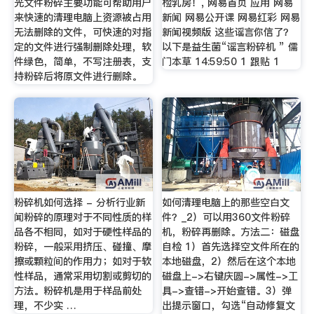
光文件粉碎主要功能可帮助用户
检乳房！, 网易首页 应用 网易
来快速的清理电脑上资源被占用
新闻 网易公开课 网易红彩 网易
无法删除的文件，可快速的对指
新闻视频版 这些谣言你信了？
定的文件进行强制删除处理，软
以下是益生菌“谣言粉碎机 ” 儒
件绿色，简单，不写注册表，支
门本草 14:59:50 1 跟贴 1
持粉碎后将原文件进行删除。
粉碎机如何选择 - 分析行业新
如何清理电脑上的那些空白文
闻粉碎的原理对于不同性质的样
件？_2）可以用360文件粉碎
品各不相同，如对于硬性样品的
机，粉碎再删除。方法二：磁盘
粉碎，一般采用挤压、碰撞、摩
自检 1）首先选择空文件所在的
擦或颗粒间的作用力；如对于软
本地磁盘，2）然后在这个本地
性样品，通常采用切割或剪切的
磁盘上->右键庆圆->属性->工
方法。粉碎机是用于样品前处
具->查错->开始查错。3）弹
理，不少实 …
出提示窗口，勾选“自动修复文