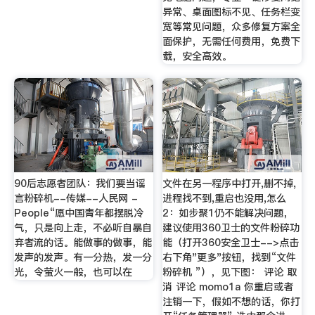
异常、桌面图标不见、任务栏变
宽等常见问题，众多修复方案全
面保护，无需任何费用，免费下
载，安全高效。
90后志愿者团队：我们要当谣
文件在另一程序中打开,删不掉,
言粉碎机--传媒--人民网 -
进程找不到,重启也没用,怎么
People“愿中国青年都摆脱冷
2：如步聚1仍不能解决问题，
气，只是向上走，不必听自暴自
建议使用360卫士的文件粉碎功
弃者流的话。能做事的做事，能
能（打开360安全卫士-->点击
发声的发声。有一分热，发一分
右下角"更多"按钮，找到“文件
光，令萤火一般，也可以在
粉碎机 ”），见下图： 评论 取
消 评论 momo1a 你重启或者
注销一下，假如不想的话，你打