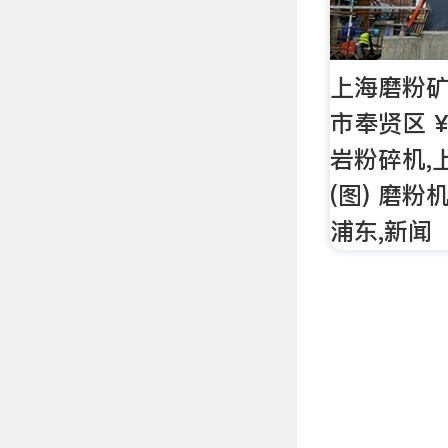
上海磨粉
市奉贤区 ¥9
岩粉碎机,
(图) 磨粉
浦东,新闻