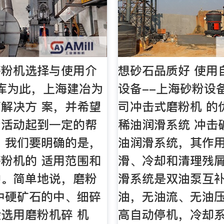
磨粉机选择与使用介
想砂石品质好 使用
库为此，上海建冶为
设备--上海砂粉设
解决方 案，并希望
司冲击式磨粉机 的
产活动起到一定的帮
稀油润滑系统 冲击
，我们要明确的是，
油润滑系统，其作
粉机的 适用范围和
滑、冷却和清理残
种。简单地说，磨粉
滑系统是双油泵互
中硬矿石的中、细碎
油，无油流、无油
选用磨粉机碎 机
高自动停机，冷却