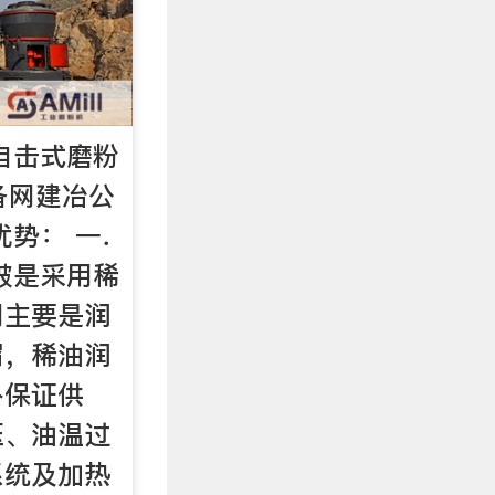
自击式磨粉
备网建冶公
优势： 一．
破是采用稀
用主要是润
屑，稀油润
补保证供
压、油温过
系统及加热