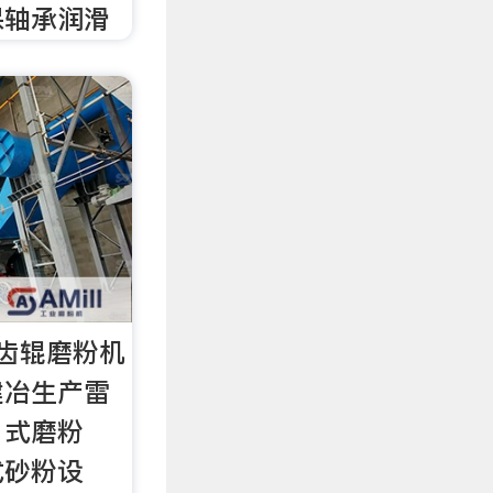
保轴承润滑
齿辊磨粉机
建冶生产雷
、式磨粉
式砂粉设