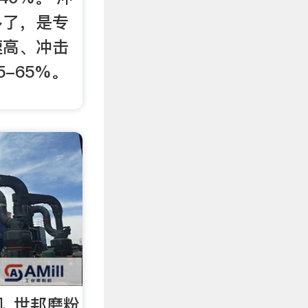
多了，是专
速高、冲击
-65%。
机_世邦磨粉