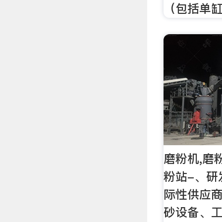
（包括单
磨粉机,磨
粉站-、研
际性供应
砂设备、