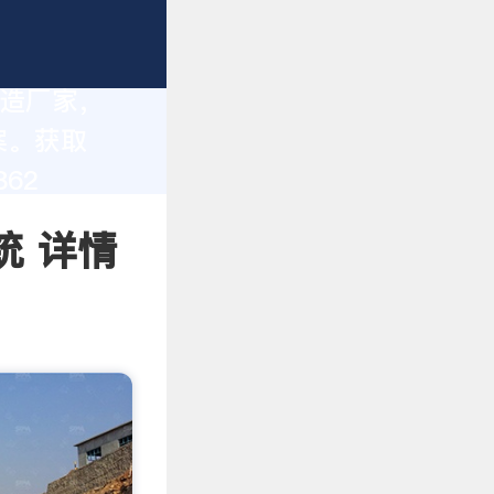
制造厂家，
案。获取
62
统 详情