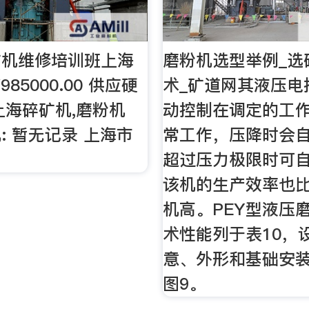
矿机维修培训班上海
磨粉机选型举例_选
85000.00 供应硬
术_矿道网其液压电
上海碎矿机,磨粉机
动控制在调定的工
机: 暂无记录 上海市
常工作，压降时会
超过压力极限时可
该机的生产效率也比
机高。PEY型液压
术性能列于表10，
意、外形和基础安
图9。