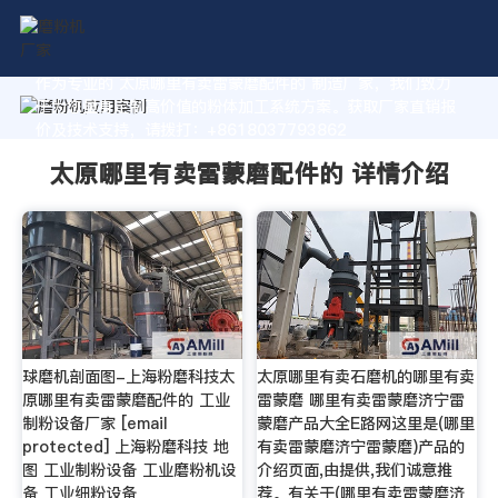
作为专业的 太原哪里有卖雷蒙磨配件的 制造厂家，我们致力
于为您量身定制高价值的粉体加工系统方案。获取厂家直销报
价及技术支持，请拨打：+8618037793862
太原哪里有卖雷蒙磨配件的 详情介绍
球磨机剖面图-上海粉磨科技太
太原哪里有卖石磨机的哪里有卖
原哪里有卖雷蒙磨配件的 工业
雷蒙磨 哪里有卖雷蒙磨济宁雷
制粉设备厂家 [email
蒙磨产品大全E路网这里是(哪里
protected] 上海粉磨科技 地
有卖雷蒙磨济宁雷蒙磨)产品的
图 工业制粉设备 工业磨粉机设
介绍页面,由提供,我们诚意推
备 工业细粉设备
荐。有关于(哪里有卖雷蒙磨济