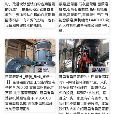
粉。改进锐钛型钛白粉应用性能
蒙磨,雷蒙磨,石灰雷蒙磨,雷蒙磨
的方法1、提高和稳定钛白粉白
机器,石灰石雷蒙磨,高压悬辊雷
度的主要途径钛白粉的白度影响
蒙磨,雷蒙磨厂,雷蒙磨生产厂,节
因素很多，有矿源的影响，也有
能雷蒙磨,商机编号1446107,陕
设备和关键技术的影响。
西天祥机电设备有限公司供应机
械。
雷蒙磨配件_组装_维修_定做–
哪里有卖雷蒙磨的？质量有保障
【】昆明碳酸钙加工设备销售点
吗？-网随着环保的严查，人们
各种￥760.00 雷蒙磨粉机配件
对投资都特别理性，都想花Zz
更换 北京雷蒙磨配件 哪里有卖
少的投资，赚到Zz多的钱，话
浩禄机械磨辊磨环 ￥850.00
说这年头，家里有矿有资本，但
雷蒙磨辊总成 高锰钢磨辊磨环
我们也不能盲目地去投资，本篇
定制雷蒙磨配件
我们为大家介绍哪里有卖雷蒙磨