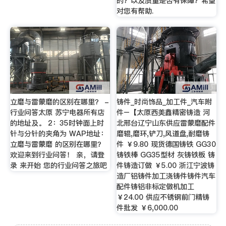
的？以及质量是否有保障？希望
对您有帮助.
立磨与雷蒙磨的区别在哪里？ -
铸件_时尚饰品_加工件_汽车附
行业问答太原 苏宁电器所有店
件–【太原西美鑫精密铸造 河
的地址及。 2：35时钟面上时
北邢台辽宁山东供应雷蒙磨配件
针与分针的夹角为 WAP地址：
磨辊,磨环,铲刀,风道盘,耐磨铸
立磨与雷蒙磨 的区别在哪里？
件 ￥9.80 现货德国铸铁 GG30
欢迎来到行业问答！ 亲，请登
铸铁棒 GG35型材 灰铸铁板 铸
录 来开始 您的行业问答之旅吧
件铸造订做 ￥5.00 浙江宁波铸
造厂铝铸件加工浇铸件铸件汽车
配件铸铝非标定做机加工
￥24.00 供应不锈钢前门精铸
件批发 ￥6,000.00