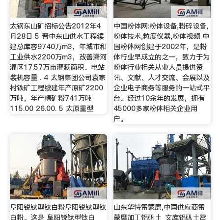
太钢东山矿招标公告2012年4
中国粉体网:粉体设备,粉碎设备,
月28日 5 晋中东山供水工程续
粉体技术,粒度仪器,粉体视频 中
建总库容9740万m3，年城市和
国粉体网创建于2002年，是粉
工业供水2200万m3，改善潇河
体行业早成立的之一，致力于为
灌区17.57万亩灌溉面积。电站
粉体行业相关从业人员提供资
装机容量 . 4 太钢集团公司袁家
讯、文献、人才交流、会展以及
村铁矿工程续建年产原矿2200
企业电子商务等服务的一站式平
万吨，年产精矿粉741万吨
台。经过10余年的发展，拥有
115.00 26.00. 5 太原重型
45000多家粉体相关企业用
户。
阜阳锐钛型钛白粉阜阳锐钛型钛
山东华特雷蒙磨,中国供应商雷
白粉。这是 阜阳锐钛型钛白
蒙磨加工铝矾土_文库铝矾土雷