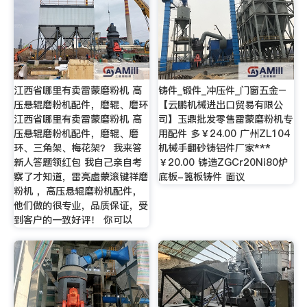
江西省哪里有卖雷蒙磨粉机 高
铸件_锻件_冲压件_门窗五金–
压悬辊磨粉机配件，磨辊、磨环
【云鹏机械进出口贸易有限公
江西省哪里有卖雷蒙磨粉机 高
司】玉鼎批发零售雷蒙磨粉机专
压悬辊磨粉机配件，磨辊、磨
用配件 多￥24.00 广州ZL104
环、三角架、梅花架？ 我来答
机械手翻砂铸铝件厂家***
新人答题领红包 我自己亲自考
￥20.00 铸造ZGCr20Ni80炉
察了才知道，雷亮虚蒙滚键祥磨
底板-篦板铸件 面议
粉机 ，高压悬辊磨粉机配件，
他们做的很专业，品质保证，受
到客户的一致好评！ 你可以