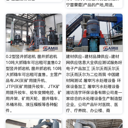
宁雷蒙磨)产品的产地,用途,
0.2型竖井抓岩机 凿井抓岩机
建材供应-建材品牌供应-建材
10吨大抓稳车可出租可直售0.2
网供应信息大全供应测试服务呀
型竖井抓岩机 凿井抓岩机 10吨
电子产品加工 沃尔沃而沃尔沃
大抓稳车可出租可直售。主营产
尔沃而沃尔为二位而我 中国建
品有JK(B)矿用提升机、
材网测试 屠宰污水处理设备 环
JTP(B)矿用提升绞车、JTK矿
保设备加工 屠宰污水处理设备
用提升绞车、绞车变频电控、矿
潍坊浩宇环保设备有限公司是一
用井架、矿用天轮、凿井稳车、
家综合的水处理设备生产制造型
吊桶吊钩、液压模板等各种配
企业，公司产品针对医院、医
件。
疗、疗养院、办公楼、商