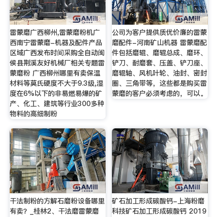
雷蒙磨广西柳州,雷蒙磨粉机广
公司为客户提供质优价廉的雷蒙
西南宁雷蒙磨-机器及配件产品
磨配件-河南矿山机器 雷蒙磨配
区域广西发布时间采购全自动闽
件包括磨辊、磨辊总成、磨环、
侯县荆溪友好机械厂相关专题雷
铲刀、耐磨套、压盖、铲刀座、
蒙磨粉 广西柳州哪里有卖保温
磨辊轴、风机叶轮、油封、密封
材料等莫氏硬度不大于9.3级,湿
圈、三角带等，这些都是购买雷
度在6%以下的非易燃易爆的矿
蒙磨的客户必须考虑的，可以。
产、化工、建筑等行业300多种
物料的高细制粉
干法制粉的方解石磨粉设备哪里
矿石加工形成碳酸钙-上海粉磨
有卖？_桂林2、干法磨雷蒙磨
科技矿石加工形成碳酸钙 2019