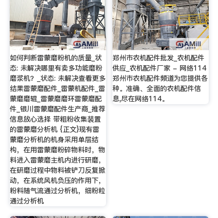
如何判断雷蒙磨粉机的质量_状
郑州市农机配件批发_农机配件
态: 未解决哪里有卖多功能磨粉
供应_农机配件厂家 - 网络114
磨浆机？_状态: 未解决查看更多
郑州市农机配件频道为您提供各
结果雷蒙磨配件_雷蒙机配件_雷
种。准确、全面的农机配件信
蒙磨磨辊_雷蒙磨磨环雷蒙磨配
息,尽在网络114。
件_银川雷蒙磨配件生产商_推荐
信息放心选择 带粗粉收集装置
的雷蒙磨分析机 {正文}现有雷
蒙磨分析机的机身采用单层结
构，在用雷蒙磨粉碎物料时，物
料进入雷蒙磨主机内进行研磨，
在研磨过程中物料被铲刀反复掀
动，在系统风机负压的作用下，
粉料随气流通过分析机，细粉粒
通过分析机