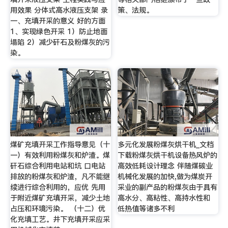
用效果 分体式高水液压支架 录
策、法规。
一、充填开采的意义 好的方面
1、实现绿色开采 1）防止地面
塌陷 2）减少矸石及粉煤灰的污
染。
煤矿充填开采工作指导意见（十
多元化发展粉煤灰烘干机_文档
一）有效利用粉煤灰和炉渣。煤
下载粉煤灰烘干机设备热风炉的
矸石综合利用电站和坑 口电站
高效低耗设计理念 伴随煤碳业
排放的粉煤灰和炉渣，凡不能继
机械化发展的加快,做为煤炭开
续进行综合利用的，应优 先用
采业的副产品的粉煤灰由于具有
于附近煤矿充填开采，减少土地
高水分、高粘性、高持水性和
占压和环境污染。 （十二）优
低热值等诸多不利
化充填工艺。井下充填开采应采