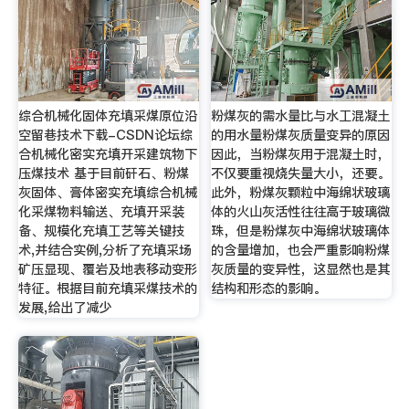
综合机械化固体充填采煤原位沿
粉煤灰的需水量比与水工混凝土
空留巷技术下载-CSDN论坛综
的用水量粉煤灰质量变异的原因
合机械化密实充填开采建筑物下
因此，当粉煤灰用于混凝土时，
压煤技术 基于目前矸石、粉煤
不仅要重视烧失量大小，还要。
灰固体、膏体密实充填综合机械
此外，粉煤灰颗粒中海绵状玻璃
化采煤物料输送、充填开采装
体的火山灰活性往往高于玻璃微
备、规模化充填工艺等关键技
珠，但是粉煤灰中海绵状玻璃体
术,并结合实例,分析了充填采场
的含量增加，也会严重影响粉煤
矿压显现、覆岩及地表移动变形
灰质量的变异性，这显然也是其
特征。根据目前充填采煤技术的
结构和形态的影响。
发展,给出了减少