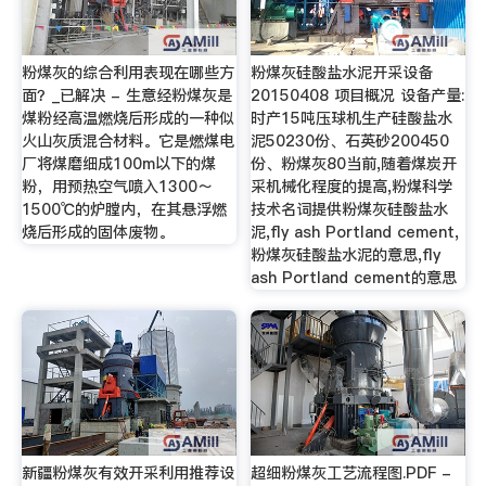
粉煤灰的综合利用表现在哪些方
粉煤灰硅酸盐水泥开采设备
面？_已解决 - 生意经粉煤灰是
20150408 项目概况 设备产量:
煤粉经高温燃烧后形成的一种似
时产15吨压球机生产硅酸盐水
火山灰质混合材料。它是燃煤电
泥50230份、石英砂200450
厂将煤磨细成100m以下的煤
份、粉煤灰80当前,随着煤炭开
粉，用预热空气喷入1300～
采机械化程度的提高,粉煤科学
1500℃的炉膛内，在其悬浮燃
技术名词提供粉煤灰硅酸盐水
烧后形成的固体废物。
泥,fly ash Portland cement,
粉煤灰硅酸盐水泥的意思,fly
ash Portland cement的意思
新疆粉煤灰有效开采利用推荐设
超细粉煤灰工艺流程图.PDF -