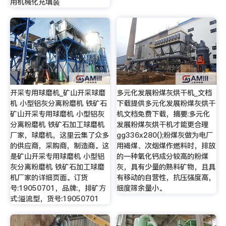
用机械化充填装
开采专用球磨机_矿山开采球磨
多元化发展粉煤灰烘干机_文档
机 小型铝灰分离粉磨机 铁矿石
下载提供多元化发展粉煤灰烘干
矿山开采专用球磨机 小型铝灰
机文档免费下载，摘要:多元化
分离粉磨机 铁矿石加工球磨机
发展粉煤灰烘干机才能更合理
厂家，球磨机，这里云集了众多
gg336x280();粉煤灰做为电厂
的供应商，采购商，制造商。这
用褐煤、次烟煤作燃料时，排放
是矿山开采专用球磨机 小型铝
的一种氧化钙成分较高的粉煤
灰分离粉磨机 铁矿石加工球磨
灰，具有少量的熟料矿物，且具
机厂家的详细页面。订货
有移动的自营性，抗压强度高，
号:19050701，品牌:，排矿方
细度筛余量小。
式:溢流型，货号:19050701