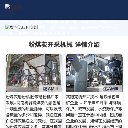
作为专业的 粉煤灰开采机械 制造厂家，我们致力于为您量身
定制高价值的粉体加工系统方案。获取厂家直销报价及技术支
持，请拨打：+8618037793862
粉煤灰开采机械 详情介绍
粉煤灰磨粉机|粉末磨粉机厂家
实施充填开采技术 建设绿色煤
发展-河南机器粉煤灰的颜色是
矿企业 - 知乎煤矿开采 与环境
一项重要的质量指标，可以反映
保护、城市发展、水资源保护等
含碳量的多少和差异，颜色在乳
问题一直在矛盾中纠结，困扰着
白色到灰黑色之间变化。在我国
企业的发展。如何在发展经济的
的粉煤灰非常之多，常年处理置
同时保住青山绿水？榆林市上河