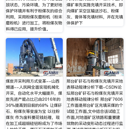
放状态，污染环境，为了更好地
煤矿率先实施充填开采技术，即
保护环境并有利于粉煤灰的综合
向煤矿采空区输送沙石、粉煤
利用，采用粉煤灰磨粉机（粉末
灰、膏体等充填材料，并在充填
磨粉机）进行加工，将粉煤灰物
体保护下
料得已应用，提升价值。
煤炭开采利用方式变革--山西
邢台矿矸石与粉煤灰充填开采地
频道--人民网全面实现机械化
表移动规律分析下载-CSDN论
开采，自动化水平大幅提升，煤
坛邢台矿矸石与粉煤灰充填开采
炭先进产能占比已由2016年的
地表移动规律分析 邢台矿7606
36%提高到目前的68% 让煤矸
工作面是邢台矿区充填采煤的个
石、粉煤灰等变废为宝 以往粉
试验工作面,文中结合该试验工
煤灰 作为废料要花钱处理，现
作面,对地面矿区铁路和重要建
在加工成超细硅铝粉成为了市场
筑物的采动变形动态过程进行监