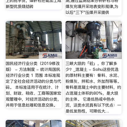
上的抢手货，煤矸石还能加工成
测,通过监测结果分析矸石与粉
新型优质烧结砖
煤灰充填开采地表变形规律,为
以后"三下"压煤开采提供
国民经济行业分类（2019修改
三峡大坝的「砼」，你了解多
版） - 方法制度 - 统计局国民
少？_混凝土 - Sohu这些优选
经济行业分类 1 范围 本标准规
的原材料主要有：骨料、水泥、
定了全社会经济活动的分类与代
粉煤灰、拌和水、外加剂等等。
码。 本标准适用于在统计、计
骨料是混凝土中的主要材料，约
划、财政、税收、工商等国家宏
占混凝土体积的80%，是大坝
观管理中，对经济活动的分类，
的主体。 它是低热或中热水
并用于信息处理和信息交换。
泥，这类水泥具有以下优点：一
是低发热性，可降低大…