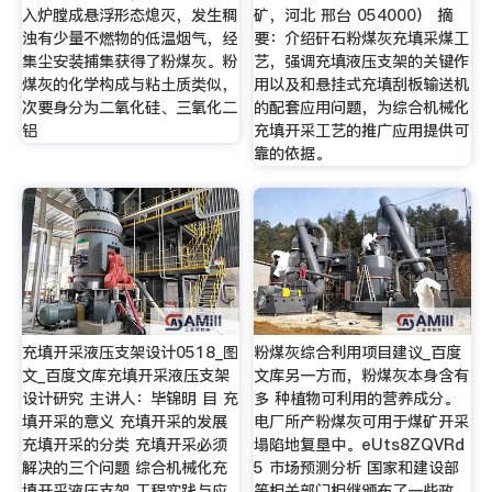
入炉膛成悬浮形态熄灭，发生稠
矿，河北 邢台 054000） 摘
浊有少量不燃物的低温烟气，经
要：介绍矸石粉煤灰充填采煤工
集尘安装捕集获得了粉煤灰。粉
艺，强调充填液压支架的关键作
煤灰的化学构成与粘土质类似，
用以及和悬挂式充填刮板输送机
次要身分为二氧化硅、三氧化二
的配套应用问题，为综合机械化
铝
充填开采工艺的推广应用提供可
靠的依据。
充填开采液压支架设计0518_图
粉煤灰综合利用项目建议_百度
文_百度文库充填开采液压支架
文库另一方而，粉煤灰本身含有
设计研究 主讲人：毕锦明 目 充
多 种植物可利用的营养成分。
填开采的意义 充填开采的发展
电厂所产粉煤灰可用于煤矿开采
充填开采的分类 充填开采必须
塌陷地复垦中。eUts8ZQVRd
解决的三个问题 综合机械化充
5 市场预测分析 国家和建设部
填开采液压支架 工程实践与应
等相关部门相继颁布了一些政