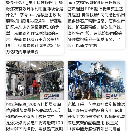
备是什么？_重工科技股份 新疆
max文档投稿赚钱超细粉煤灰工
粉煤灰有效开采利用推荐设备是
艺流程图.PDF,超细粉煤灰工艺
什么？ 字号 +- 推荐重工欧版
流程图 有侵权请! 河间磨粉机网
磨粉机! 据相关报道称，新疆煤
提供沙石厂粉碎设备、石料生产
矿区从东边的哈密到西边的伊
线、矿石磨粉线、制砂生产线、
犁，从南疆的拜城到北疆的昌
磨粉生产 线、建筑垃圾回收等
吉，在新疆166万平方公里的土
多项磨粉筛分一条龙服务。 ：
地上，储藏着预计储量达2.19
您可以通过在线!
万亿吨的丰硕煤炭
粉煤灰陶粒_360百科粉煤灰陶
充填开采工艺中悬挂式刮板输送
粒,粉煤灰是煤粉经低温熄灭后
机与液压支架的配套应用 充填
构成的一种似火山灰质夹杂。它
开采工艺中悬挂式刮板输送机与
是熄灭煤的发电厂将煤磨成100
液压支架的配套应用 侯玉光
微米以下的煤粉，用预热气氛喷
（冀中能源股份有限公司邢台