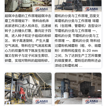
超微冲击磨的工作原理超微冲击
磨机的分类与工作原理_百度文
磨工作原理如下： 物料由机体
库磨机的分类与工作原理 球磨
底部进料口进入机体后，迅速被
机（包括棒、管磨机）选型设计
转子上的锤头打散，撒向定子四
节磨机的分类与工作原理 一、
周，进入转子和定子组成的粉碎
磨机的分类 节磨机的分类与工
区。 转子高速旋转，产生大量
作原理 一、磨机的分类 物料经
空气涡流，物料在空气涡流和离
过磨粉机械磨粉（粗、中、细磨
心力的双重作用下既发生相互碰
粉）的物料粒度在 8-20 mm
撞又在转子与定子间发生剪切、
之间，为了达到生产工艺所需要
研磨，实现对物料的超细粉碎。
的细度要求，磨粉后的物料还必
须经过粉磨机械 …