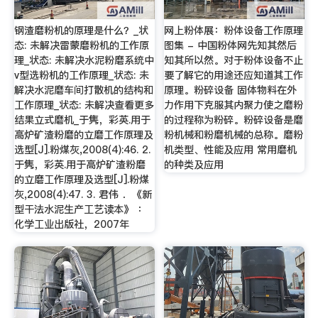
钢渣磨粉机的原理是什么？_状
网上粉体展：粉体设备工作原理
态: 未解决雷蒙磨粉机的工作原
图集 - 中国粉体网先知其然后
理_状态: 未解决水泥粉磨系统中
知其所以然。对于粉体设备不止
v型选粉机的工作原理_状态: 未
要了解它的用途还应知道其工作
解决水泥磨车间打散机的结构和
原理。粉碎设备 固体物料在外
工作原理_状态: 未解决查看更多
力作用下克服其内聚力使之磨粉
结果立式磨机_于隽，彩英.用于
的过程称为粉碎。粉碎设备是磨
高炉矿渣粉磨的立磨工作原理及
粉机械和粉磨机械的总称。磨粉
选型[J].粉煤灰,2008(4):46. 2.
机类型、性能及应用 常用磨机
于隽，彩英.用于高炉矿渣粉磨
的种类及应用
的立磨工作原理及选型[J].粉煤
灰,2008(4):47. 3. 君伟 ．《新
型干法水泥生产工艺读本》 ：
化学工业出版社，2007年