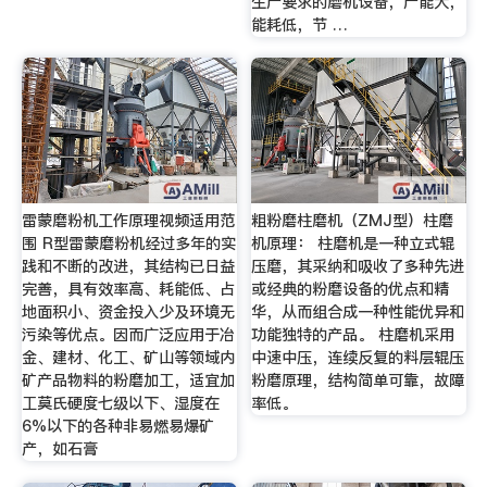
生产要求的磨机设备，产能大，
能耗低，节 …
雷蒙磨粉机工作原理视频适用范
粗粉磨柱磨机（ZMJ型）柱磨
围 R型雷蒙磨粉机经过多年的实
机原理： 柱磨机是一种立式辊
践和不断的改进，其结构已日益
压磨，其采纳和吸收了多种先进
完善，具有效率高、耗能低、占
或经典的粉磨设备的优点和精
地面积小、资金投入少及环境无
华，从而组合成一种性能优异和
污染等优点。因而广泛应用于冶
功能独特的产品。 柱磨机采用
金、建材、化工、矿山等领域内
中速中压，连续反复的料层辊压
矿产品物料的粉磨加工，适宜加
粉磨原理，结构简单可靠，故障
工莫氏硬度七级以下、湿度在
率低。
6%以下的各种非易燃易爆矿
产，如石膏