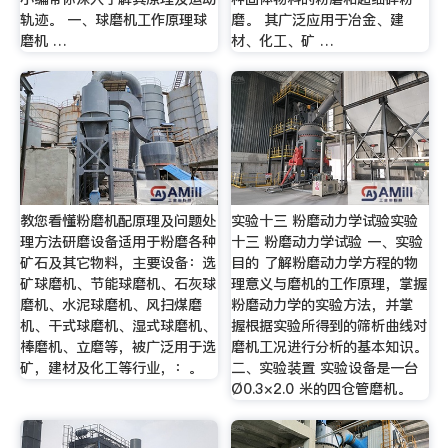
轨迹。 一、球磨机工作原理球
磨。 其广泛应用于冶金、建
磨机 …
材、化工、矿 …
教您看懂粉磨机配原理及问题处
实验十三 粉磨动力学试验实验
理方法研磨设备适用于粉磨各种
十三 粉磨动力学试验 一、实验
矿石及其它物料，主要设备：选
目的 了解粉磨动力学方程的物
矿球磨机、节能球磨机、石灰球
理意义与磨机的工作原理，掌握
磨机、水泥球磨机、风扫煤磨
粉磨动力学的实验方法，并掌
机、干式球磨机、湿式球磨机、
握根据实验所得到的筛析曲线对
棒磨机、立磨等，被广泛用于选
磨机工况进行分析的基本知识。
矿，建材及化工等行业，：。
二、实验装置 实验设备是一台
Ø0.3×2.0 米的四仓管磨机。