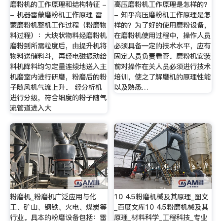
磨粉机的工作原理和结构特征 -
高压磨粉机工作原理是怎样的？
- 机器雷蒙磨粉机工作原理 雷
- 知乎高压磨粉机工作原理是怎
蒙磨粉机整机工作过程（粉磨物
样的？为了好的使用磨粉设备，
料过程）：大块状物料经磨粉机
在磨粉机使用过程中，操作人员
磨粉到所需粒度后，由提升机将
必须具备一定的技术水平，应有
物料送储料斗，再经电磁振动给
固定人员负责看管。磨粉机安装
料机降料均匀定量连续地送入主
前对操作在关人员必须进行技术
机磨室内进行研磨，粉磨后的粉
培训，使之了解磨机的原理性能
子随风机气流上升。 经分析机
以及熟悉…
进行分级，符合细度的粉子随气
流管道进入大
粉磨机_粉磨机广泛应用与化
10 4.5粉磨机械及其原理_图文
工、矿山、钢铁、火电、煤炭等
_百度文库10 4.5粉磨机械及其
行业。具本的粉磨设备包括：雷
原理_材料科学_工程科技_专业