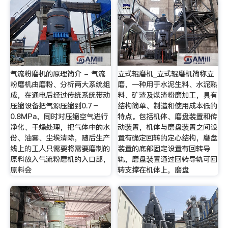
气流粉磨机的原理简介 - 气流
立式辊磨机_立式辊磨机简称立
粉磨机由磨粉、分析两大系统组
磨，一种用于水泥生料、水泥熟
成，在通电后经过传统系统带动
料、矿渣及煤渣粉磨加工，具有
压缩设备把气源压缩到0.7－
结构简单、制造和使用成本低的
0.8MPa，同时对压缩空气进行
特点。包括机体、磨盘装置和传
净化、干燥处理，把气体中的水
动装置，机体与磨盘装置之间设
份、油雾、尘埃清除，随后生产
置有确定回转的定心结构，磨盘
线上的工人只需要将需要磨制的
装置的底部固定设置有回转导
原料放入气流粉磨机的入口部，
轨，磨盘装置通过回转导轨可回
原料会
转支撑在机体上，磨盘