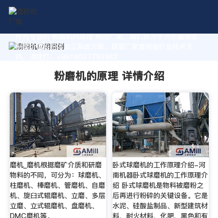
作为专业的 粉磨机的原理 制造厂家，我们致力于为您量身定
制高价值的粉体加工系统方案。获取厂家直销报价及技术支
持，请拨打：+8618037793862
粉磨机的原理 详情介绍
磨机_磨机根据磨矿介质和研磨
卧式球磨机的工作原理介绍-河
物料的不同，可分为：球磨机、
南机器卧式球磨机的工作原理介
柱磨机、棒磨机、管磨机、自磨
绍 卧式球磨机是物料被磨粉之
机、旋臼式辊磨机、立磨、多层
后再进行粉碎的关键设备。它是
立磨、立式辊磨机、盘磨机、
水泥、硅酸盐制品、新型建筑材
DMC磨机等。
料、耐火材料、化肥、黑色和有