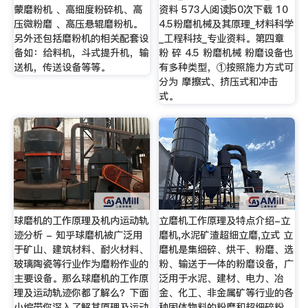
蒙磨粉机 、高细度粉碎机、高
资料 573人阅读|50次下载 10
压微粉磨 、高压悬辊磨粉机。
4.5粉磨机械及其原理_材料科学
另外还包括磨粉机的相关配套设
_工程科技_专业资料。第四章
备如：给料机，斗式提升机，输
粉 碎 4.5 粉磨机械 粉磨设备也
送机，传送设备等等。
有多种类型，①按照施力方式可
分为 摩擦式、挤压式和冲击
式。
球磨机的工作原理及机内运动轨
立磨机工作原理及特点介绍-立
迹分析 - 知乎球磨机被广泛用
磨机,水泥矿渣超细立磨,立式 立
于矿山、建筑材料、耐火材料、
磨机是集细碎、烘干、粉磨、选
玻璃陶瓷等行业作为磨粉作业的
粉、输送于一体的粉磨设备，广
主要设备。那么球磨机的工作原
泛用于水泥、建材、电力、冶
理及运动轨迹你都了解么？下面
金、化工、非金属矿等行业的各
小编带你深入了解其原理及运动
种固体物料的粉磨和超细碎粉