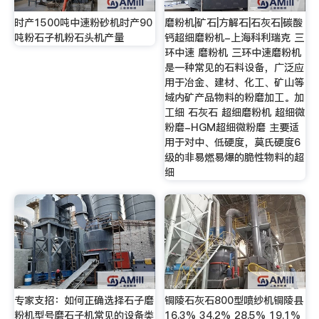
时产1500吨中速粉砂机时产90
磨粉机|矿石|方解石|石灰石|碳酸
吨粉石子机粉石头机产量
钙超细磨粉机-上海科利瑞克 三
环中速 磨粉机 三环中速磨粉机
是一种常见的石料设备，广泛应
用于冶金、建材、化工、矿山等
域内矿产品物料的粉磨加工。加
工细 石灰石 超细磨粉机 超细微
粉磨-HGM超细微粉磨 主要适
用于对中、低硬度，莫氏硬度6
级的非易燃易爆的脆性物料的超
细
专家支招：如何正确选择石子磨
铜陵石灰石800型喷纱机铜陵县
粉机型号磨石子机常见的设备类
16.3% 34.2% 28.5% 19.1%