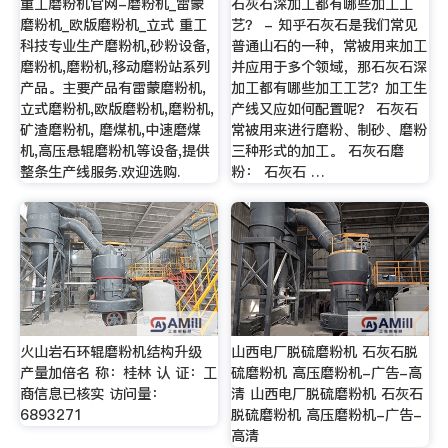
重工磨粉机官网-磨粉机_雷蒙
石灰石深加工都有哪些加工工
磨粉机_欧版磨粉机_立式 重工
艺？ - 知乎石灰石是我们常见
科技专业生产磨粉机,砂粉设备,
普通山石的一种，常被用来加工
磨粉机,磨粉机,移动磨粉站系列
并应用于多个领域，那石灰石深
产品。主要产品有雷蒙磨粉机,
加工都有哪些加工工艺？加工生
立式磨粉机,欧版磨粉机,磨粉机,
产线又应如何配置呢？ 石灰石
矿渣磨粉机, 磨煤机,中速磨煤
常被用来进行磨粉、制砂、磨粉
机,高压悬辊磨粉机等设备,提供
三种形式的加工。 石灰石磨
整条生产线服务.欢迎选购.
粉： 石灰石 …
火山岩石环辊磨粉机结构升级
山西电厂脱硫磨粉机 石灰石脱
产量加倍名 称：桂林 认 证：工
硫磨粉机 高压磨粉机-广告-高
商信息已核实 访问量：
清 山西电厂脱硫磨粉机 石灰石
6893271
脱硫磨粉机 高压磨粉机-广告-
高清