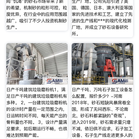
同“饥渴”的砂石市场带来了新
生产厂地。公司先后引进了美
的希望，机制砂的粒形可控，粒
国、德国、日本、澳大利亚等国
度优异，在行业中的应用范围越
家的先进技术和工艺，建立了先
越广，吸引了不少人投资机制砂
进的生产线和***的现代化检测
生产。
厂地，并成立了砂石设备研究
所。
日产千吨建筑垃圾磨粉机1，满
日产千吨、万吨石子加工设备怎
足日产千吨的建筑垃圾磨粉机有
么配置，报价多少？-河南
多种。 2，一台建筑垃圾磨粉机
2018年，砂石短缺风暴席卷全
的设计时产量在一定范围之内，
国，形成了无问西东、不论南
日运转时间不同，每天能产出的
北，砂石料都紧缺的“奇观”，
骨料量也不同。 3，设计产量满
进入2019年，砂石需求量只增
足要求，如后期运行不畅，也很
不减，依旧供不应求，石子加工
难达到预期产能。
设备、石子生产线走进更多人的