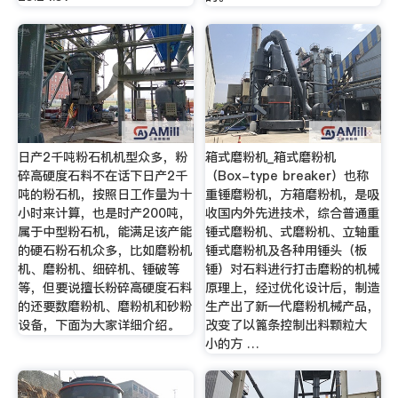
日产2千吨粉石机机型众多，粉
箱式磨粉机_箱式磨粉机
碎高硬度石料不在话下日产2千
（Box-type breaker）也称
吨的粉石机，按照日工作量为十
重锤磨粉机，方箱磨粉机，是吸
小时来计算，也是时产200吨，
收国内外先进技术，综合普通重
属于中型粉石机，能满足该产能
锤式磨粉机、式磨粉机、立轴重
的硬石粉石机众多，比如磨粉机
锤式磨粉机及各种用锤头（板
机、磨粉机、细碎机、锤破等
锤）对石料进行打击磨粉的机械
等，但要说擅长粉碎高硬度石料
原理上，经过优化设计后，制造
的还要数磨粉机、磨粉机和砂粉
生产出了新一代磨粉机械产品，
设备，下面为大家详细介绍。
改变了以篦条控制出料颗粒大
小的方 …