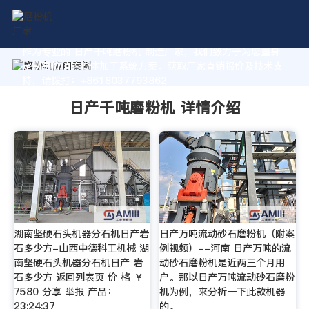
作为专业的 日产千吨磨粉机 制造厂家，我们致力于为您量身
定制高价值的粉体加工系统方案。获取厂家直销报价及技术支
持，请拨打：+8618037793862
日产千吨磨粉机 详情介绍
湖南坚硬石头机器分石机日产岩
日产万吨流动砂石磨粉机（附案
石多少方-山西中德科工机械 湖
例视频）--河南 日产万吨的流
南坚硬石头机器分石机日产 岩
动砂石磨粉机是近两三个月用
石多少方 返回列表页 价 格 ￥
户。那以日产万吨流动砂石磨粉
7580 分享 举报 产品：
机为例，来分析一下此款机器
23:24:37
的。