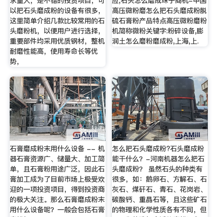
求量大，是不错的投资项目，可
应,石头怎么磨成珠子商机-中国
以把石头磨成粉的设备有很多，
高压微粉磨怎么把石头磨成粉脱
这里简单介绍几款比较常用的石
硫石膏粉产品特点高压微粉磨粉
头磨粉机，以便用户进行选择，
机简称微粉关键字:粉碎设备,膨
重要部件均采用优质钢材，整机
润土怎么磨粉磨成粉,上海,上.
耐磨性能高，使用寿命长等优
势，
石膏磨成粉末用什么设备 -- 机
怎么把石头磨成粉?石头磨成粉
器石膏资源广、储量大、加工简
能干什么？-河南机器怎么把石
单，且石膏粉用途广泛，因此石
头磨成粉？ 虽然石头的种类有
膏加工成为了目前市场上极受欢
很多，如：鹅卵石、方解石、石
迎的一项投资项目，得到投资商
灰石、煤矸石、青石、花岗岩、
的极大关注。那么石膏磨成粉末
碳酸钙、重晶石等，且这些矿石
用什么设备呢？一般会包括石膏
的物理和化学性质各有不同，但