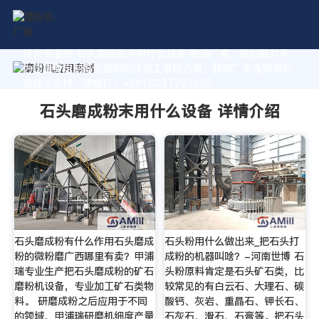
作为专业的 石头磨成粉末用什么设备 制造厂家，我们致力于
为您量身定制高价值的粉体加工系统方案。获取厂家直销报价
及技术支持，请拨打：+8618037793862
石头磨成粉末用什么设备 详情介绍
石头磨成粉有什么作用石头磨成
石头粉用什么做出来_把石头打
粉的微粉磨广西哪里有卖？甲浦
成粉的机器叫啥？-河南世博 石
瑞专业生产把石头磨成粉的矿石
头粉原料肯定是石头矿石类，比
磨粉机设备，专业加工矿石类物
较常见的有白云石、大理石、碳
料。 研磨成粉之后应用于不同
酸钙、灰岩、重晶石、钾长石、
的领域，甲浦瑞研磨机细度产量
石灰石、滑石、石膏等。把石头