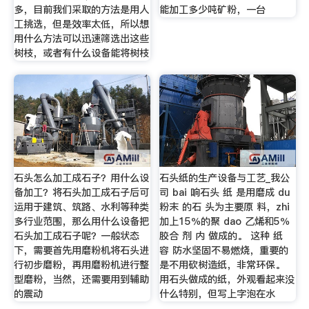
多，目前我们采取的方法是用人
能加工多少吨矿粉，一台
工挑选，但是效率太低，所以想
用什么方法可以迅速筛选出这些
树枝，或者有什么设备能将树枝
石头怎么加工成石子？用什么设
石头纸的生产设备与工艺_我公
备加工？将石头加工成石子后可
司 bai 响石头 纸 是用磨成 du
运用于建筑、筑路、水利等种类
粉末 的石 头为主要原 料，zhi
多行业范围，那么用什么设备把
加上15％的聚 dao 乙烯和5％
石头加工成石子呢？一般状态
胶合 剂 内 做成的。 这种 纸
下，需要首先用磨粉机将石头进
容 防水坚固不易燃烧，重要的
行初步磨粉，再用磨粉机进行整
是不用砍树造纸，非常环保。
型磨粉，当然，还需要用到辅助
用石头做成的纸，外观看起来没
的震动
什么特别，但写上字泡在水