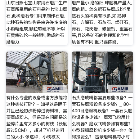
山东日照七宝山家用石磨厂生产
磨产量小,磨的细,球磨机产量大,
石磨所采用的石料是的七宝山磨
磨的粗。怎么把石头磨成粉?虽
石,此种磨石专门用来制作石磨,
然石头的种类有很多,如:鹅卵
此种石头的结构是由许许多多的
石、方解石、石灰石、煤矸石、
小颗粒组成,颗粒软硬不等,所以
青石、花岗岩、碳酸钙、重晶石
石质像砂轮一般锋利,做成的石
等,且这些矿石的物理和化学性
磨磨力.
质各有不同,但只要你能。
有什么专业的设备或者方法能将
石头磨成粉都需要哪些设备？一
这种树枝打碎? - 知乎这是晒干
套石头磨粉设备多少钱？_ 80-
并且已经初步粉碎过得树枝，需
400目磨粉机设备？一套石头磨
要磨成粉末，但是现在问题是这
粉设备多少钱？ 磨双飞粉用什
些碎片里有太多小的树枝（长度
么机器？磨双飞粉步骤有哪些？
超过5CM），超过了机器进料
小型超细磨粉机多少钱一台？值
口的大小 像这种，小树枝太
得投资么？ 雷蒙磨粉机每小时