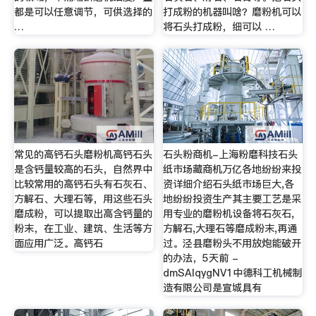
都是可以任意调节，可供选择的
打成粉的机器叫啥？磨粉机可以
…
将石头打成粉，细可以 …
常见的高钙石头磨粉机高钙石头
石头粉商机-上海粉磨科技石头
是含钙量较高的石头，自然界中
纸市场藏商机万亿各地纷纷来投
比较常用的高钙石头有石灰石、
资详细介绍石头纸市场巨大,各
方解石、大理石等，用这些石头
地纷纷投资生产其主要工艺是采
磨成粉，可以提取出高含钙量的
用专业的磨粉机设备将石灰石,
粉末，在工业、建筑、生活等方
方解石,大理石等磨成粉末,再通
面应用广泛。高钙石
过。泾县磨粉头不用放炮能破开
的办法，5天前 -
dmSAIqygNV1中德科工机械制
造有限公司是宣城具有