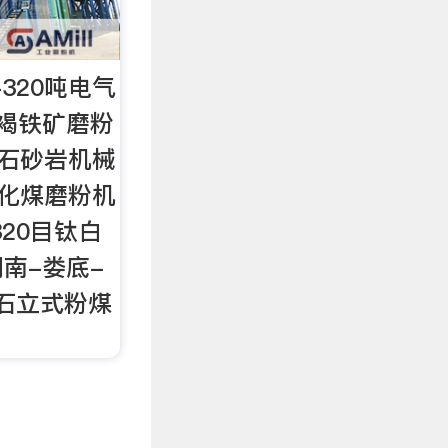
-320吨电气
褐铁矿磨粉
长石砂岩机械
风化煤磨粉机
20目钛白
湖南-娄底-
气石立式粉煤