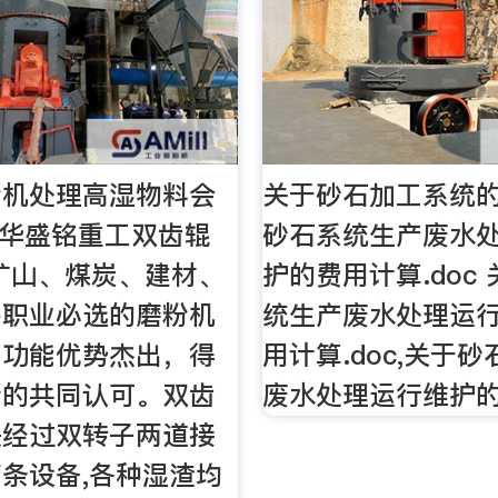
粉机处理高湿物料会
关于砂石加工系统
- 华盛铭重工双齿辊
砂石系统生产废水
矿山、煤炭、建材、
护的费用计算.doc
多职业必选的磨粉机
统生产废水处理运
为功能优势杰出，得
用计算.doc,关于
士的共同认可。双齿
废水处理运行维护
是经过双转子两道接
条设备,各种湿渣均