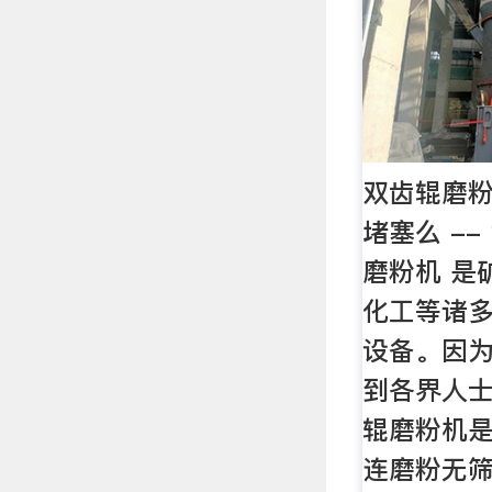
双齿辊磨
堵塞么 -
磨粉机 是
化工等诸
设备。因
到各界人
辊磨粉机
连磨粉无筛