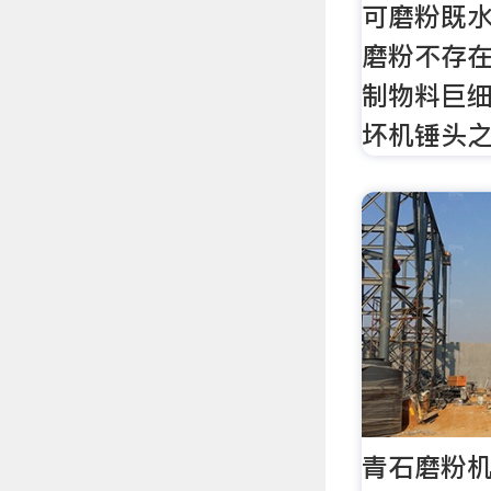
可磨粉既
磨粉不存
制物料巨
坏机锤头
青石磨粉