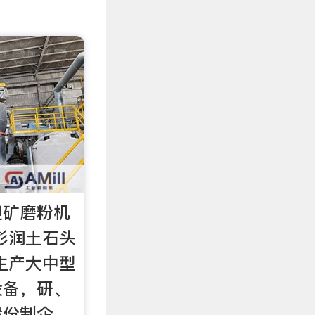
钽矿磨粉机
彭润土石头
生产大中型
设备，研、
股份制企