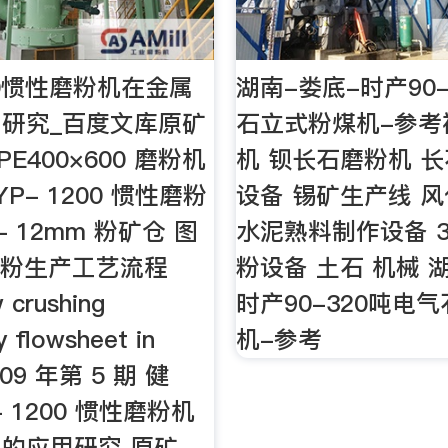
00惯性磨粉机在金属
湖南-娄底-时产90
研究_百度文库原矿
石立式粉煤机-参考
 PE400×600 磨粉机
机 钡长石磨粉机 
YP- 1200 惯性磨粉
设备 锡矿生产线 
- 12mm 粉矿仓 图
水泥熟料制作设备 3
磨粉生产工艺流程
粉设备 土石 机械 
 crushing
时产90-320吨电
y flowsheet in
机-参考
009 年第 5 期 健
- 1200 惯性磨粉机
的应用研究 原矿