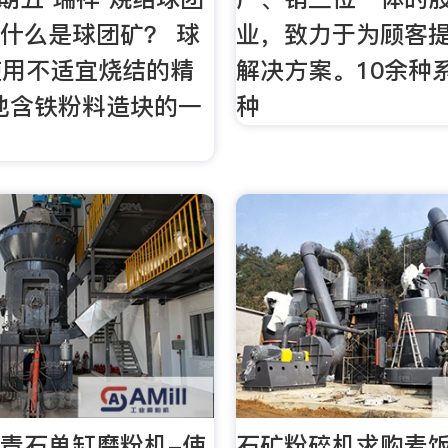
 什么是球团矿？ 球
业，致力于为顾客
使用不适宜烧结的精
解决方案。10余种
他含铁粉料造块的一
种
0大青石单缸磨粉机-使
石矿粉碎机求购麦