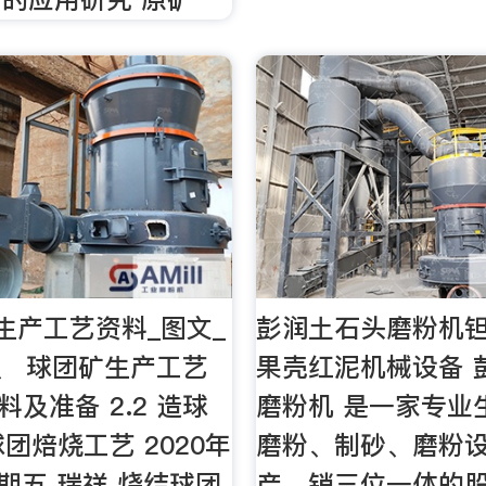
生产工艺资料_图文_
彭润土石头磨粉机
、 球团矿生产工艺
果壳红泥机械设备 
原料及准备 2.2 造球
磨粉机 是一家专业
 球团焙烧工艺 2020年
磨粉、制砂、磨粉
星期五 瑞祥 烧结球团
产、销三位一体的