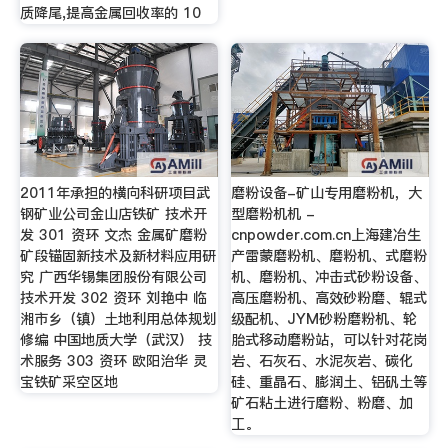
质降尾,提高金属回收率的 10
2011年承担的横向科研项目武
磨粉设备-矿山专用磨粉机，大
钢矿业公司金山店铁矿 技术开
型磨粉机机 -
发 301 资环 文杰 金属矿磨粉
cnpowder.com.cn上海建冶生
矿段锚固新技术及新材料应用研
产雷蒙磨粉机、磨粉机、式磨粉
究 广西华锡集团股份有限公司
机、磨粉机、冲击式砂粉设备、
技术开发 302 资环 刘艳中 临
高压磨粉机、高效砂粉磨、辊式
湘市乡（镇）土地利用总体规划
级配机、JYM砂粉磨粉机、轮
修编 中国地质大学（武汉） 技
胎式移动磨粉站，可以针对花岗
术服务 303 资环 欧阳治华 灵
岩、石灰石、水泥灰岩、碳化
宝铁矿采空区地
硅、重晶石、膨润土、铝矾土等
矿石粘土进行磨粉、粉磨、加
工。