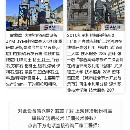
- 雷蒙磨-大型粗粉研磨设备
2010年承担的横向科研项
JYM JYM砂粉磨是大型打粗粉
目“鄂西高磷赤铁矿二次资源在
研磨设备,是建冶的新品设备,可
线循环高效利用”检测1 武汉理
应用在脱硫石灰石粉,硫铁矿提
工大学 技术服务 285 资环 张
纯应用,膨润土,粘土,红土,白云
一敏 “鄂西高磷赤铁矿二次资源
石,方解石,铝矾土,铝石,煤炭,伊
在线循环高效利用”检测2 武汉
利石,萤石,蒙脱石,凹凸棒石,生
理工大学 技术服务 286 资环
料,熟料粉碎研磨中，主要用于
雷国元 《城市综合节水开发与
生产3mm一下的颗粒和粗粉.
示范》再生水利用分析 深圳职
业技术学院 技术服务 287
对此设备感兴趣？或需了解 上海建冶磨粉机高
磷铁矿选别技术 详细技术参数？
点击下方电话直接咨询厂家工程师：