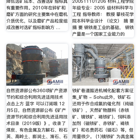
降低选矿成本、改善选矿指标具
200511101206 材料工程学院
有重要作用。2010年在碎矿和
年级专业：2005 级材料科学与
磨矿方面的研究主要集中在磨机
工程 指导教师： 教授 攀枝花学
介质优化，以及磨矿产品粒度组
院本科毕业设计 （论文） 摘 要
成改善对选矿指标影响方 …
摘 要 钢铁是工业的基础， 钢铁
产量是一个国家工业能力的
自然资源部公布360项矿产资源
铁矿巷道掘进机械化配套方案征
节约和综合利用先进适用技术
集_矿物 - Sohu此外，铁矿石
点击上方 蓝字 可以订阅哦 12
还用于作合成氨的催化剂（纯磁
月5日，自然资源部公布《矿产
铁矿），天然矿物颜料（赤铁
资源节约和综合利用先进适用技
矿、镜铁矿、褐铁矿)、饲料添
术目录（2019版）》，收录了
加剂（磁铁矿、赤铁矿、褐铁
煤炭、有色金属及方解石、粉石
矿）和名贵药石（磁石）等，但
英、高岭土、膨润土、滑石、石
用量很少。 (1)镜铁矿 为具金属