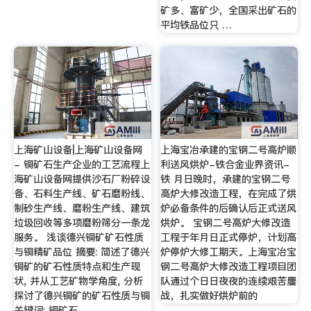
矿多、富矿少，全国采出矿石的
平均铁品位只 …
上海矿山设备|上海矿山设备网
上海宝冶承建的宝钢二号高炉顺
- 铜矿石生产企业的工艺流程上
利送风烘炉-铁合金业界资讯-
海矿山设备网提供沙石厂粉碎设
铁 月日晚时，承建的宝钢二号
备、石料生产线、矿石磨粉线、
高炉大修改造工程，在完成了烘
制砂生产线、磨粉生产线、建筑
炉必备条件的后确认后正式送风
垃圾回收等多项磨粉筛分一条龙
烘炉。 宝钢二号高炉大修改造
服务。 浅谈德兴铜矿矿石性质
工程于年月日正式停炉，计划高
与铜精矿品位 摘要: 简述了德兴
炉停炉大修工期天。上海宝冶宝
铜矿的矿石性质特点和生产现
钢二号高炉大修改造工程项目团
状, 并从工艺矿物学角度, 分析
队通过个日日夜夜的连续艰苦鏖
探讨了德兴铜矿的矿石性质与铜
战，扎实做好烘炉前的
关键词: 铜矿石