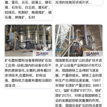
墨、萤石、长石、硅藻土、硬石
光泽的玫瑰花状或片状…
膏、石灰石、白云岩、霞石矿、
硅线石、机制砂、陶瓷尾矿、磷
石膏、钾尾矿、石材
矿石磨粉磨粉设备案例铁矿石加
我国黑色冶金矿山的选矿技术进
工应用-目前,国内的设备也在不
步_矿山设备产业网自50年代以
断的更新变化,主要的,拥有着20
来，我国钢铁工业得到飞速发
余项技术,在磨粉机、砂粉设
展，产量持续长。钢铁工业的原
备、磨粉机方面都有着相当高的
料生产也得到迅速发展，1997
造诣.在 …
年铁矿石原矿产量达到2. 6861
亿t，锰矿石原矿597万t，铬矿
原矿20万t，对保证我国钢铁工
业的发展起到极其重要的作用。
但是，我国冶金矿石的特点是贫