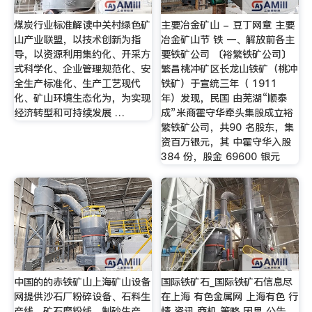
煤炭行业标准解读中关村绿色矿
主要冶金矿山 - 豆丁网章 主要
山产业联盟，以技术创新为指
冶金矿山节 铁 一、解放前各主
导，以资源利用集约化、开采方
要铁矿公司 〔裕繁铁矿公司〕
式科学化、企业管理规范化、安
繁昌桃冲矿区长龙山铁矿（桃冲
全生产标准化、生产工艺现代
铁矿）于宣统三年（ 1911
化、矿山环境生态化为，为实现
年）发现，民国 由芜湖“顺泰
经济转型和可持续发展 …
成”米商霍守华牵头集股成立裕
繁铁矿公司，共90 名股东，集
资百万银元，其 中霍守华入股
384 份，股金 69600 银元
中国的的赤铁矿山上海矿山设备
国际铁矿石_国际铁矿石信息尽
网提供沙石厂粉碎设备、石料生
在上海 有色金属网 上海有色 行
产线、矿石磨粉线、制砂生产
情 资讯 商机 策略 因思 公告