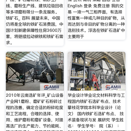
线、磨粉生产线、建筑垃圾回收
English 登录 免费注册 我的交
等多项磨粉筛分一条龙服务。
易 —液—气三相界面，有选择
铁矿石_ 百科 展望未来，中国
性富集一种或几种目的矿物，从
仍将是全球的铁矿石消费国，中
而达到与非目的矿物分离的一种
国计划新建保障性住房3600万
选别技术。浮选在铁矿石选矿中
套，将继续拉动钢铁和铁矿石需
主要用于
求。
2010年云南选矿年评_矿山设备
毕业设计毕业论文材料科学与工
产业网1磨粉、磨矿矿石粉碎过
程国内铁矿石选矿布点、技术
程的改善，确定合适的粉碎粒度
攀枝花学院本科毕业设计（论
和工艺流程，合理的选择、使
文） 国内铁矿石选矿布点、 技
用、维护磨粉和磨矿设备，对提
术装备现状与发 展研究 学生姓
高选厂的生产能力、节约能耗、
名： 学生学号： 院（系） ：