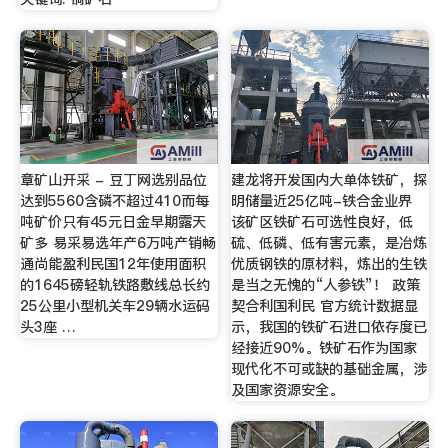
章矿山开采 - 豆丁网选别品位
建龙将开发国内大单体铁矿，探
达到5560含磷不超过410而每
明储量近25亿吨-铁合金业界
吨矿价只有45元日金早期露天
该矿区铁矿石可选性良好，低
矿多 易采易选年产6万吨产销畅
硫、低磷、低有害元素，是冶炼
通尚能盈利民国12年使用面积
优质钢铁的原材料，炼出的生铁
的1645磅轻轨铁路敷线总长约
是当之无愧的“人参铁”！ 政策
25公里小型机关车29辆水运码
契合利国利民 官方统计数据显
头3座 …
示，我国的铁矿石进口依存度已
经接近90%。铁矿石作为国家
现代化不可或缺的基础金属，涉
及国家资源安全。