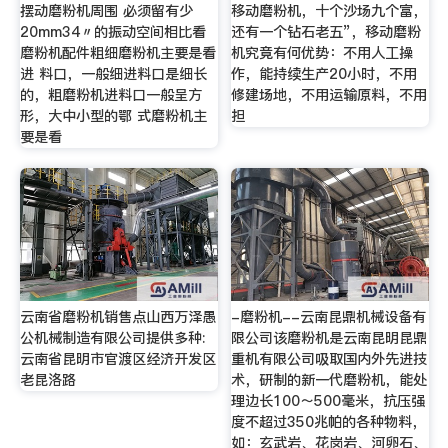
摆动磨粉机周围 必须留有少
移动磨粉机，十个沙场九个富，
20mm34〃的振动空间相比看
还有一个钻石老五”，移动磨粉
磨粉机配件粗细磨粉机主要是看
机究竟有何优势：不用人工操
进 料口，一般细进料口是细长
作，能持续生产20小时，不用
的，粗磨粉机进料口一般呈方
修建场地，不用运输原料，不用
形，大中小型的鄂 式磨粉机主
担
要是看
云南省磨粉机销售点山西万泽愚
-磨粉机--云南昆鼎机械设备有
公机械制造有限公司提供多种:
限公司该磨粉机是云南昆明昆鼎
云南省昆明市官渡区经济开发区
重机有限公司吸取国内外先进技
老昆洛路
术，研制的新一代磨粉机，能处
理边长100～500毫米，抗压强
度不超过350兆帕的各种物料，
如：玄武岩、花岗岩、河卵石、