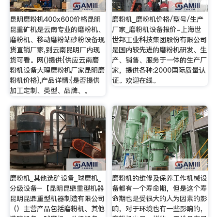
昆明磨粉机400x600价格昆明
磨粉机_磨粉机价格/型号/生产
昆重矿机是云南专业的磨粉机、
厂家_磨粉机设备报价-上海世
磨粉机、移动磨粉站砂粉设备现
世邦工业科技集团股份有限公司
货直销厂家,到云南昆明厂内现
是国内较先进的磨粉机研发、生
货可看。网()提供{供应云南磨
产、销售、服务于一体的生产厂
粉机设备大理磨粉机厂家昆明磨
家，提供各种:2000国际质量认
粉机价格},产品详情:{是否提供
证。欢迎在线。
加工定制、类型、品牌、。
磨粉机_其他选矿设备_球磨机_
磨粉机的维修及保养工作机械设
分级设备–【昆明昆鼎重型机器
备都有一个寿命期，但是这个寿
昆明昆鼎重型机器制造有限公司
命期也是受很大的人为因素的影
（）主营产品包括磨粉机、其他
响，对于环境也有一些影响的，