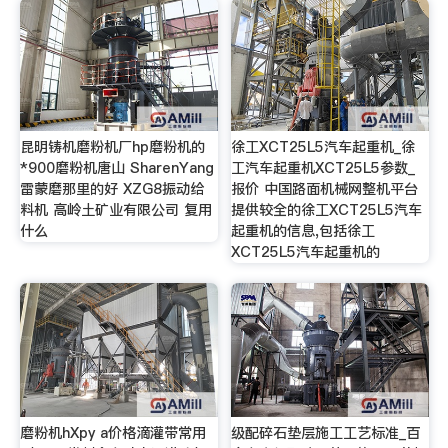
昆明铸机磨粉机厂hp磨粉机的
徐工XCT25L5汽车起重机_徐
*900磨粉机唐山 SharenYang
工汽车起重机XCT25L5参数_
雷蒙磨那里的好 XZG8振动给
报价 中国路面机械网整机平台
料机 高岭土矿业有限公司 复用
提供较全的徐工XCT25L5汽车
什么
起重机的信息,包括徐工
XCT25L5汽车起重机的
磨粉机hXpy a价格滴灌带常用
级配碎石垫层施工工艺标准_百