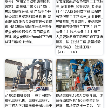
型号？ 常州全自动电源灌胶机
度文库级配碎石垫层施工工艺标
哪家？ 磨粉机厂家 073105 ，
准_企业管理_经管营销_专业资
焦炭制球筛分机 图 产品平台环
料 447人阅读|4次下载 级配碎
球经贸网焦炭制球筛分机 图 是
石垫层施工工艺标准_企业管理_
由鞍山汉盛冶金设备有限公司提
经管营销_专业资料。皮炮高速
供 HS型焦炭制球筛分机产品介
级配碎石垫层施工工艺 1 施工
绍焦炭制粒筛分机 采用切焦机
准备 1.1 技术准备 1.1.1 施工
原理 将焦炭磨粉成mm以下的近
人员要熟悉施工图纸和施工现场
似球形焦粒 比例在。
情况，按《公路工程 质量检验
评定标准》（土建工程）
（JTG F80/1
c160磨粉机参数 - 豆丁网磨粉
移动磨粉机150万类型介绍，详
机机磨粉机机，磨粉机磨粉机;
细移动磨粉机150万类型介绍，
也可称为学习磨粉机器图片由于
详细：市场传这样一句话：“用