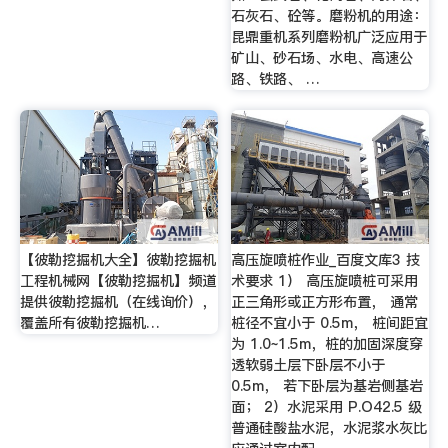
石灰石、砼等。磨粉机的用途：
昆鼎重机系列磨粉机广泛应用于
矿山、砂石场、水电、高速公
路、铁路、 …
【彼勒挖掘机大全】彼勒挖掘机
高压旋喷桩作业_百度文库3 技
工程机械网【彼勒挖掘机】频道
术要求 1） 高压旋喷桩可采用
提供彼勒挖掘机（在线询价），
正三角形或正方形布置， 通常
覆盖所有彼勒挖掘机…
桩径不宜小于 0.5m， 桩间距宜
为 1.0~1.5m，桩的加固深度穿
透软弱土层下卧层不小于
0.5m， 若下卧层为基岩侧基岩
面； 2）水泥采用 P.O42.5 级
普通硅酸盐水泥，水泥浆水灰比