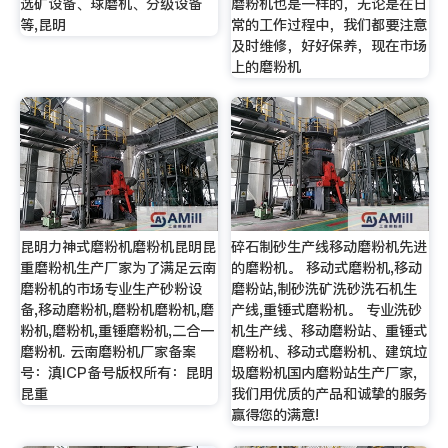
选矿设备、球磨机、分级设备
磨粉机也是一样的，无论是在日
等,昆明
常的工作过程中，我们都要注意
及时维修，好好保养，现在市场
上的磨粉机
昆明力神式磨粉机磨粉机昆明昆
碎石制砂生产线移动磨粉机先进
重磨粉机生产厂家为了满足云南
的磨粉机。 移动式磨粉机,移动
磨粉机的市场专业生产砂粉设
磨粉站,制砂洗矿洗砂洗石机生
备,移动磨粉机,磨粉机磨粉机,磨
产线,重锤式磨粉机。 专业洗砂
粉机,磨粉机,重锤磨粉机,二合一
机生产线、移动磨粉站、重锤式
磨粉机. 云南磨粉机厂家备案
磨粉机、移动式磨粉机、建筑垃
号：滇ICP备号版权所有：昆明
圾磨粉机国内磨粉站生产厂家,
昆重
我们用优质的产品和诚挚的服务
赢得您的满意!