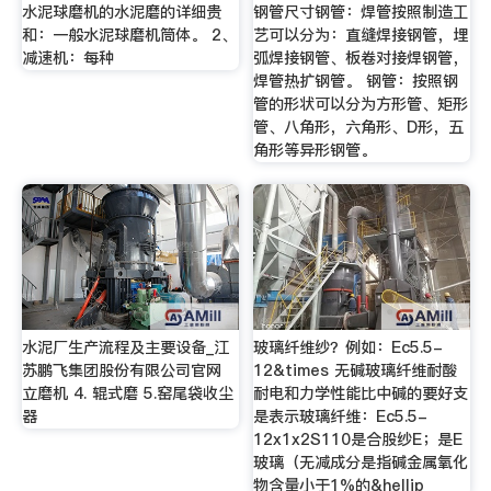
水泥球磨机的水泥磨的详细贵
钢管尺寸钢管：焊管按照制造工
和：一般水泥球磨机筒体。 2、
艺可以分为：直缝焊接钢管，埋
减速机：每种
弧焊接钢管、板卷对接焊钢管，
焊管热扩钢管。 钢管：按照钢
管的形状可以分为方形管、矩形
管、八角形，六角形、D形，五
角形等异形钢管。
水泥厂生产流程及主要设备_江
玻璃纤维纱？例如：Ec5.5-
苏鹏飞集团股份有限公司官网
12&times 无碱玻璃纤维耐酸
立磨机 4. 辊式磨 5.窑尾袋收尘
耐电和力学性能比中碱的要好支
器
是表示玻璃纤维：Ec5.5-
12x1x2S110是合股纱E；是E
玻璃（无减成分是指碱金属氧化
物含量小于1%的&hellip