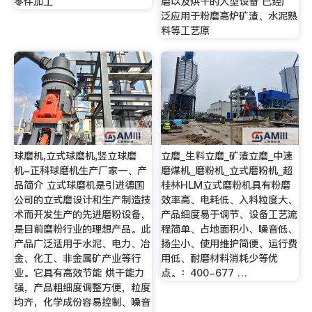
零件加工
磨以及烘干的大型设备 已经广
泛应用于粉磨高炉矿渣、水泥熟
料等工艺原
球磨机,立式球磨机,竖立球磨
立磨_生料立磨_矿渣立磨_中速
机-正科球磨机生产厂家一、产
磨煤机_磨粉机_立式磨粉机_超
品简介 立式球磨机是引进德国
桂林HLM立式磨粉机具有粉磨
公司的立式磨设计和生产制造技
效率高、电耗低、入料粒度大、
术而开发生产的先进磨粉设备，
产品细度易于调节、设备工艺流
是目前磨粉行业的理想产品。此
程简单、占地面积小、噪音低、
产品广泛适用于水泥、电力、冶
扬尘小、使用维护简便、运行费
金、化工、非金属矿产业等行
用低、耐磨材料消耗少等优
业。它具有高效节能 烘干能力
点。：400-677 …
强，产品粗细度调整方便，粒度
均齐，化学成份容易控制、噪音