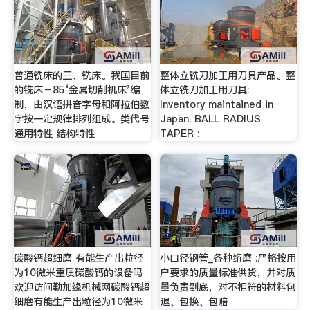
普通铣床的三、铣床。我国目前
整体立铣刀加工用刀具产品。整
的铣床－85‘金属切削机床’编
体立铣刀加工用刀具:
制，由汉语拼音字母和阿拉伯数
Inventory maintained in
字按一定规律排列组成。类代号
Japan. BALL RADIUS
通用特性 结构特性
TAPER :
碳酸钙超细磨 有能生产出粒径
小口径钢管_各种绗磨 :严格按用
为10微米重质碳酸钙的设备吗
户要求的质量标准供货，并对质
欢迎访问勤加缘机械网碳酸钙超
量负责到底，对不相符的材料包
细磨有能生产出粒径为10微米
退、包换、包赔