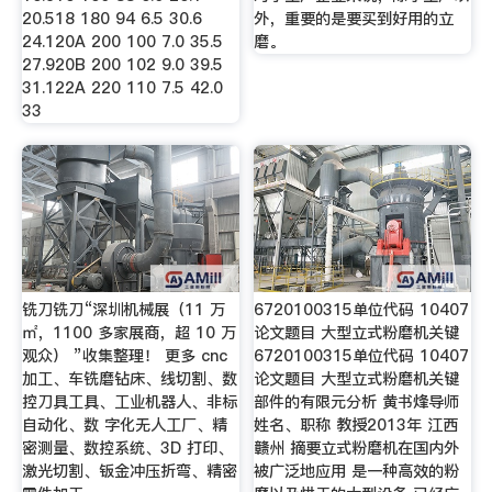
20.518 180 94 6.5 30.6
外，重要的是要买到好用的立
24.120A 200 100 7.0 35.5
磨。
27.920B 200 102 9.0 39.5
31.122A 220 110 7.5 42.0
33
铣刀铣刀“深圳机械展（11 万
6720100315单位代码 10407
㎡，1100 多家展商，超 10 万
论文题目 大型立式粉磨机关键
观众） ”收集整理！ 更多 cnc
6720100315单位代码 10407
加工、车铣磨钻床、线切割、数
论文题目 大型立式粉磨机关键
控刀具工具、工业机器人、非标
部件的有限元分析 黄书烽导师
自动化、数 字化无人工厂、精
姓名、职称 教授2013年 江西
密测量、数控系统、3D 打印、
赣州 摘要立式粉磨机在国内外
激光切割、钣金冲压折弯、精密
被广泛地应用 是一种高效的粉