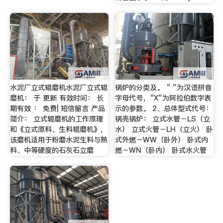
水泥厂立式辊磨机水泥厂立式辊
锅炉的分类及。 “ ”为汉语拼音
磨机： 于 更新 有效时间： 长
字母代号，“X”为阿拉伯数字表
期有效 ： 免费| 短信留言 产品
示的参数。 2、总体型式代号：
简介： 立式辊磨机的工作原理
锅壳锅炉： 立式水管－LS（立
和《立式原料、生料辊磨机》,
水） 立式火管－LH（立火） 卧
该磨机适用于粉磨水泥生料与熟
式外燃－WW（卧外） 卧式内
料、中等硬度的石灰石立磨
燃－WN（卧内） 卧式水火管