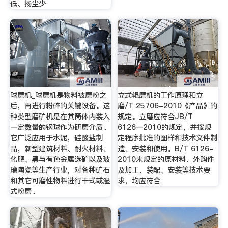
低、扬尘少
球磨机_球磨机是物料被磨粉之
立式辊磨机的工作原理和立
后，再进行粉碎的关键设备。这
磨/T 25706-2010《产品》的
种类型磨矿机是在其筒体内装入
规定。立磨应符合JB/T
一定数量的钢球作为研磨介质。
6126―2010的规定，并按规
它广泛应用于水泥，硅酸盐制
定程序批准的图样和技术文件制
品，新型建筑材料、耐火材料、
造、安装和使用。B/T 6126-
化肥、黑与有色金属选矿以及玻
2010未规定的原材料、外购件
璃陶瓷等生产行业，对各种矿石
及加工、装配、安装等技术要
和其它可磨性物料进行干式或湿
求，均应符合
式粉磨。