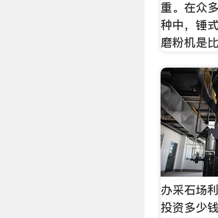
重。在众
种中，锤
磨粉机是
办采石场
投资多少钱