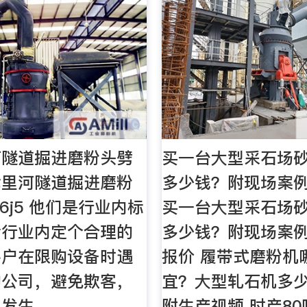
河隧道掘进磨粉头劈
买一台大型采石场
七里河隧道掘进磨粉
多少钱？附现场案例
6j5 他们是行业内标
买一台大型采石场
给行业内定个合理的
多少钱？附现场案例
客户在限购设备时遇
报价 履带式磨粉机
的公司，避免欺客，
宜？大型轧石机多
为发生。
附生产视频 时产8