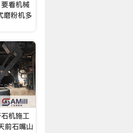
，要看机械
式磨粉机多
开石机施工
 天前石嘴山