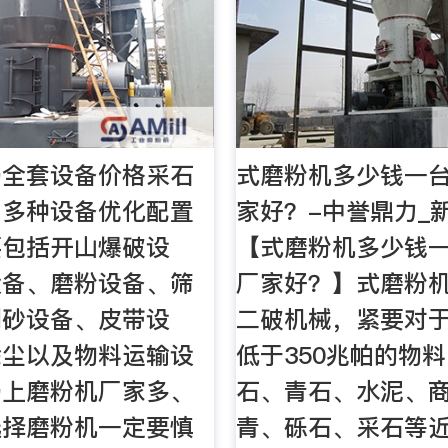
场全套设备价格采石
式磨粉机多少钱一
由多种设备优化配置
家好？-中誉鼎力_
要包括开山爆破设
【式磨粉机多少钱
设备、磨粉设备、筛
厂家好？】式磨粉
制砂设备、皮带设
二破机械，紧要对
除尘以及物料运输设
低于350兆帕的物
场上磨粉机厂家多、
石、青石、水泥、
选择磨粉机一定要慎
青、砾石、采石等近