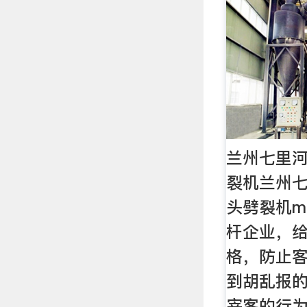
兰州七里
裂机兰州
头劈裂机m
杆企业，
格，防止
到胡乱报
宰客的行