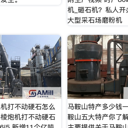
机_砸石机？私人开
大型采石场磨粉机
炮机打不动硬石怎么
马鞍山特产多少钱一
绥棱炮机打不动硬石
鞍山五大特产你了解
j5 新增11个亿吨
主要提供关于马鞍