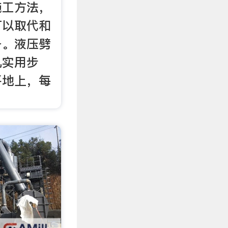
施工方法，
可以取代和
备。液压劈
机实用步
平地上，每