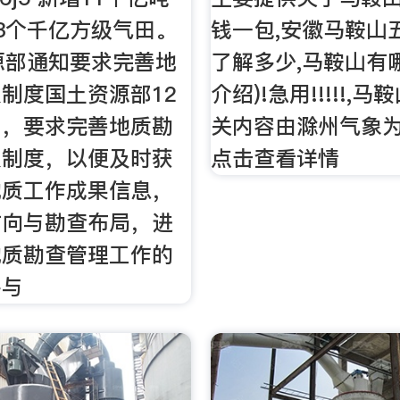
3个千亿方级气田。
钱一包,安徽马鞍山
源部通知要求完善地
了解多少,马鞍山有
制度国土资源部12
介绍)!急用!!!!!,
知，要求完善地质勘
关内容由滁州气象
报制度，以便及时获
点击查看详情
地质工作成果信息，
方向与勘查布局，进
地质勘查管理工作的
平与