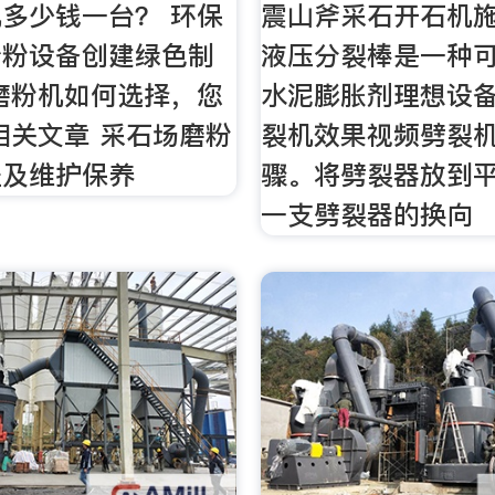
多少钱一台？ 环保
震山斧采石开石机
砂粉设备创建绿色制
液压分裂棒是一种
磨粉机如何选择，您
水泥膨胀剂理想设
相关文章 采石场磨粉
裂机效果视频劈裂
程及维护保养
骤。将劈裂器放到
一支劈裂器的换向