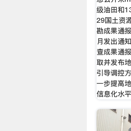
级油田和1
29国土资
勘成果通报
月发出通
查成果通
取并发布
引导调控
一步提高
信息化水