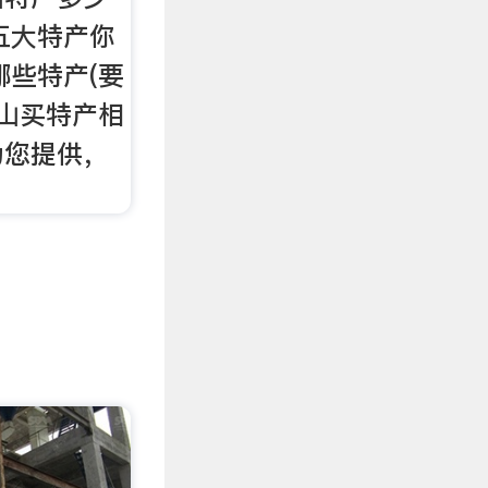
五大特产你
哪些特产(要
马鞍山买特产相
为您提供，