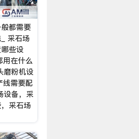
一般都需要
_ 采石场
置哪些设
子都用在什么
头磨粉机设
生产线需要配
场设备，采
些，采石场