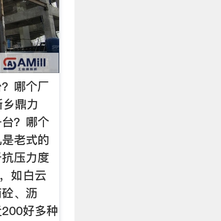
台？哪个厂
新乡鼎力
一台？哪个
机是老式的
于抗压力度
料，如白云
商砼、沥
200好多种