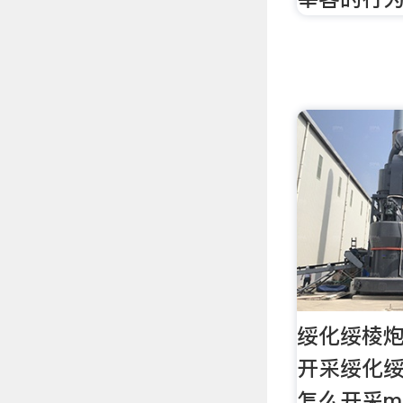
绥化绥棱
开采绥化
怎么开采m6