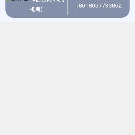
+8618037793862
固体废物粉碎设备 相关推荐
机号)
上海建冶磨粉机做石粉用什么机器
特种耐磨的磨粉机配件
水泥建材矿渣微粉项目
大理石加工机械
砂岩粉石子机
上海建冶磨粉机磨一吨方解石的成本是多少？
小型碎石粉机
上海建冶磨粉机蓝晶石磨粉生产线
求购小型石料磨粉机
广东汕尾雷蒙磨粉机
上海建冶磨粉机广西贺州重晶石矿
上海建冶磨粉机褐煤提质
雷蒙磨粉机厂家
上海建冶磨粉机揭阳石场
炼铁水渣细粉立磨
大理石连续磨机产能
铁矿铁矿采运机械
玻璃磨粉机
上海建冶磨粉机开金矿流程