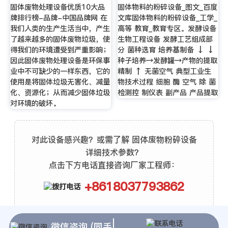
固体废物处理设备优质10大品
固体物料的粉碎设备_图文_百度
牌排行榜-品牌-中国品牌网 在
文库固体物料的粉碎设备_工学_
我们人类的生产生活当中，产生
高等 教育_教育专区。发酵设备
了越来越多的固体废物垃圾，使
生物工程设备 发酵工艺组成部
得我们的环境遭受到严重影响；
分 菌种选育 培养基制备 ↓ ↓
因此固体废物处理设备是环保事
种子培养→发酵罐→产物的提取
业中不可缺少的一样东西，它的
精制 ↑ 无菌空气 典型工业生
使用是将固体垃圾无害化、减量
物技术过程 细胞 酶 空气 除 菌
化、资源化；从而减少固体垃圾
检测控 制仪表 副产品 产品提取
对环境的破坏。
对此设备感兴趣？或需了解 固体废物粉碎设备
详细技术参数？
点击下方电话直接咨询厂家工程师：
+8618037793862
微信咨询 (同手