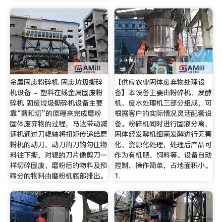
金属固废粉碎机 固废垃圾撕碎
【供应农业固体废弃物处理设
机设备 - 塑料在线金属固废粉
备】本设备主要由粉碎机、发酵
碎机 固废垃圾撕碎机设备主要
机、废水处理机三部分组成，可
靠“剪和切”的原理来完成磨粉
根据客户的实际情况灵活配套设
固体废弃物的过程，马达带动减
备。粉碎机同时进行固液分离，
速机通过刀辊轴将扭矩传递给磨
固体经发酵机细菌发酵进行无害
粉机的动刀，动刀的刀钩勾住物
化、资源化处理，处理后产品可
料往下撕，对辊的刀片像剪刀一
作为有机肥、饲料等。设备自动
样切碎固废，磨粉后的物料及预
控制，操作简单，占地面积小。
筛分的物料由磨粉机底部排出。
1.