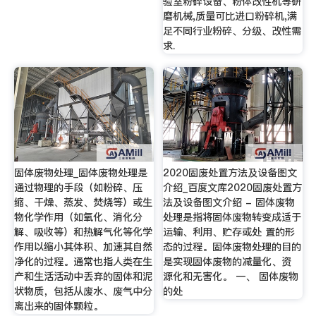
验室粉碎设备、粉体改性机等研
磨机械,质量可比进口粉碎机,满
足不同行业粉碎、分级、改性需
求.
固体废物处理_固体废物处理是
2020固废处置方法及设备图文
通过物理的手段（如粉碎、压
介绍_百度文库2020固废处置方
缩、干燥、蒸发、焚烧等）或生
法及设备图文介绍 - 固体废物
物化学作用（如氧化、消化分
处理是指将固体废物转变成适于
解、吸收等）和热解气化等化学
运输、利用、贮存或处 置的形
作用以缩小其体积、加速其自然
态的过程。固体废物处理的目的
净化的过程。通常也指人类在生
是实现固体废物的减量化、资
产和生活活动中丢弃的固体和泥
源化和无害化。 一、 固体废物
状物质，包括从废水、废气中分
的处
离出来的固体颗粒。