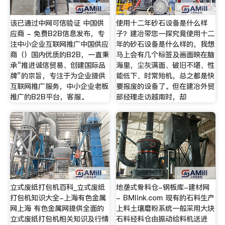
该已通过中网可信验证 中国供
使用十二年砂石设备是什么样
应商 - 免费B2B信息发布，专
子？建冶带您一探究竟使用十二
注中小企业互联网推广中国供应
年的砂石设备是什么样的，我想
商（）国内优质的B2B，一直秉
马上会有几个标签及画面映在脑
承“推进诚信贸易、创建国际品
海里，尘灰满面、破旧不堪、性
牌”的宗旨，专注于为企业提供
能低下、时常殆机，总之都是快
互联网推广服务，中小企业老板
要报废的设备了。但在建冶外贸
推广的B2B平台，客服。
部经理走访越南时，却
立式废纸打包机百科_立式废纸
地垄式骨料仓-钢板库-建材网
打包机知识大全-上海有色金属
- BMlink.com 现有的石料生产
网上海 有色金属网提供全面的
上料土壤磨粉系统一般采用大块
立式废纸打包机相关知识及行情
石料经料仓由振动给料机送进