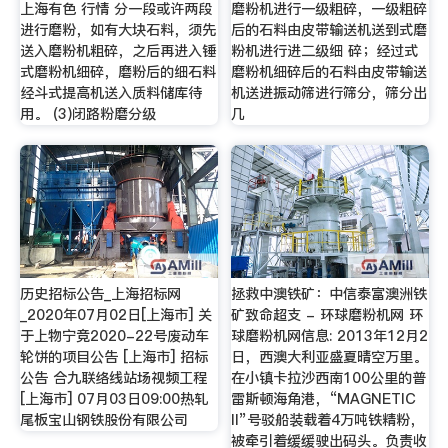
上海有色 行情 分一段或许两段
磨粉机进行一级粗碎，一级粗碎
进行磨粉，如有大块石料，须先
后的石料由皮带输送机送到式磨
送入磨粉机粗碎，之后再进入锤
粉机进行进二级细 碎；经过式
式磨粉机细碎，磨粉后的细石料
磨粉机细碎后的石料由皮带输送
经斗式提高机送入质料储库待
机送进振动筛进行筛分，筛分出
用。 (3)闭路粉磨分级
几
历史招标公告_上海招标网
拯救中澳铁矿：中信泰富澳洲铁
_2020年07月02日[上海市] 关
矿致命超支 - 环球磨粉机网 环
于上物宁竞2020-22号废动车
球磨粉机网信息: 2013年12月2
轮饼的项目公告 [上海市] 招标
日，西澳大利亚盛夏晴空万里。
公告 合九联络线站场视频工程
在小镇卡拉沙西南100公里的普
[上海市] 07月03日09:00热轧
雷斯顿海角港，“MAGNETIC
尾板宝山钢铁股份有限公司
II”号驳船装载着4万吨铁精粉，
被牵引着缓缓驶出码头。负责收