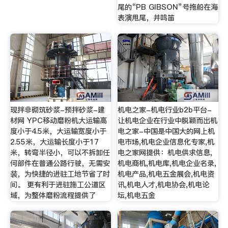
尾的“PB GIBSON”号拖船在海
表演甩尾，并鸣笛
现拌非砌筑砂浆-预拌砂浆-建
机电之家-机电行业b2b平台-
材网 YPC移动磨粉机大运输高
让机电企业在行业中脱颖而出机
度小于4.5米，大运输宽度小于
电之家-中国是中国大的网上机
2.55米，大运输长度小于17
电市场,机电企业信息化专家,机
米，转弯半径小，可以不拆卸任
电之家网提供：机电供求信息,
何部件在普通公路行驶，无需安
机电商机,机电库,机电企业名录,
装，为快捷的进驻工地节省了时
机电产品,机电五金展会,机电资
间。 更有利于进驻施工公道区
讯,机电人才,机电协会,机电论
域，为整体磨粉流程提供了
坛,机电五金