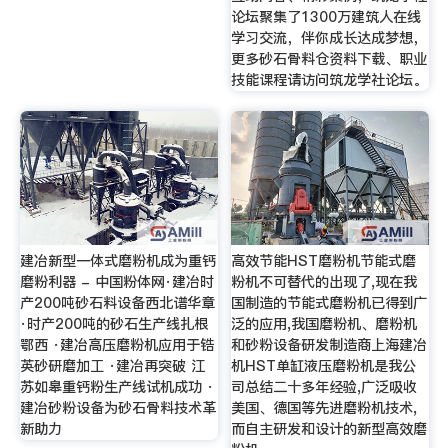
论坛聚集了1300万建筑人在线
学习交流，伴你成长达成梦想，
更多砂石骨料仓资料下载、职业
技能课程请访问筑龙学社论坛。
建冶新型一体式磨粉机成为重钙
高效节能HST磨粉机节能式磨
磨粉利器 - 中国粉体网·建冶时
粉机不可替代的出现了,现在我
产200吨砂石料设备西北谱华章
国制造的节能式磨粉机已得到广
·时产200吨的砂石生产线扎根
泛的应用,我国磨粉机、磨粉机
鄂西 ·建冶高压磨粉机应用于锆
和砂粉设备研发制造商上海建冶
英砂研磨加工 ·建冶再突破 江
机HST单缸液压磨粉机是我公
苏如皋重钙粉生产线试机成功 ·
司总结二十多年经验,广泛吸收
建冶砂粉设备为砂石骨料技术革
美国、德国等先进磨粉机技术,
新助力
而自主研发和设计的新型高效磨