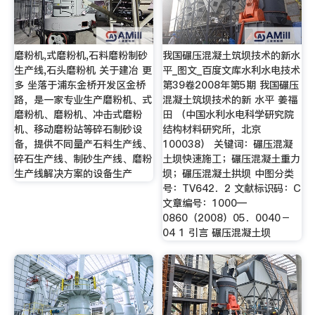
磨粉机,式磨粉机,石料磨粉制砂
我国碾压混凝土筑坝技术的新水
生产线,石头磨粉机 关于建冶 更
平_图文_百度文库水利水电技术
多 坐落于浦东金桥开发区金桥
第39卷2008年第5期 我国碾压
路，是一家专业生产磨粉机、式
混凝土筑坝技术的新 水平 姜福
磨粉机、磨粉机、冲击式磨粉
田 （中国水利水电科学研究院
机、移动磨粉站等碎石制砂设
结构材料研究所，北京
备，提供不同量产石料生产线、
100038） 关键词：碾压混凝
碎石生产线、制砂生产线、磨粉
土坝快速施工；碾压混凝土重力
生产线解决方案的设备生产
坝；碾压混凝土拱坝 中图分类
号：TV642．2 文献标识码：C
文章编号：1000—
0860（2008）05．0040－
04 1 引言 碾压混凝土坝