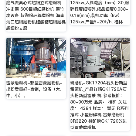
磨气流离心式超细立式磨粉机
125kw,入料粒度（mm）30,粉
冲击磨 600目超细磨粉机 磨竹
碎程度细粉碎,成品细度0.038-
炭设备 超微粉环辊磨粉机 海南
0.18(mm),装机功率（kw）
海口超细磨粉机硅酸锆超细磨机
125kw,产量5-20t/h, 桂林
超细粉立磨
雷蒙磨粉机-新型雷蒙磨粉机-
研磨机-GK1720A石头粉新型
出粉质量好-直销，设备（大、
雷蒙机_产品详情GK1720A石
中、小）。
头粉新型雷蒙 机 参考报价：
80-90万元 品牌： 桂矿 关注
度： 4384 样本： 暂无 R系列
摆式 小型粉碎机 雷蒙磨粉机
3R3220 桂矿牌GK1720改进
型雷蒙磨粉机