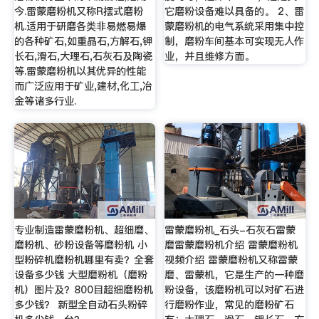
今.雷蒙磨粉机又称R摆式磨粉
它磨粉设备难以具备的。 2、雷
机.适用于研磨各类非易燃易爆
蒙磨粉机的电气系统采用集中控
的各种矿石,如重晶石,方解石,钾
制，磨粉车间基本可实现无人作
长石,滑石,大理石,石灰石及陶瓷
业，并且维修方面。
等.雷蒙磨粉机以其优异的性能
而广泛应用于矿业,建材,化工,冶
金等诸多行业.
专业制造雷蒙磨粉机、超细磨、
雷蒙磨粉机_石头-石灰石雷蒙
磨粉机、砂粉设备等磨粉机 小
磨雷蒙磨粉机介绍 雷蒙磨粉机
型粉碎机磨粉机哪里有卖？全套
视频介绍 雷蒙磨粉机又称雷蒙
设备多少钱 大型磨粉机（磨粉
磨、雷蒙机，它是生产的一种磨
机）图片及？800目超细磨粉机
粉设备，该磨粉机可以对矿石进
多少钱？ 新型全自动石头粉碎
行磨粉作业，常见的磨粉矿石