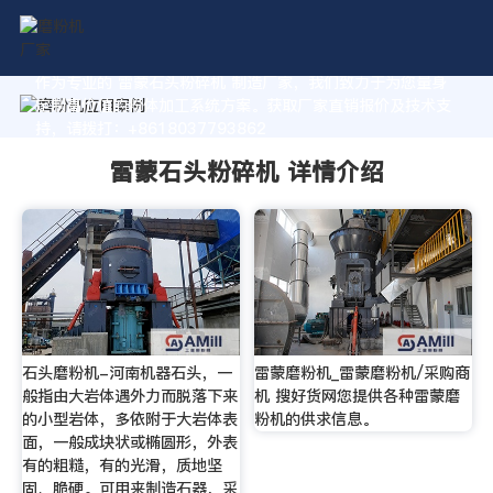
作为专业的 雷蒙石头粉碎机 制造厂家，我们致力于为您量身
定制高价值的粉体加工系统方案。获取厂家直销报价及技术支
持，请拨打：+8618037793862
雷蒙石头粉碎机 详情介绍
石头磨粉机-河南机器石头，一
雷蒙磨粉机_雷蒙磨粉机/采购商
般指由大岩体遇外力而脱落下来
机 搜好货网您提供各种雷蒙磨
的小型岩体，多依附于大岩体表
粉机的供求信息。
面，一般成块状或椭圆形，外表
有的粗糙，有的光滑，质地坚
固、脆硬。可用来制造石器，采