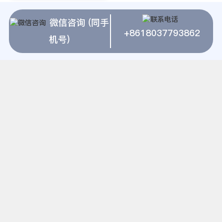
微信咨询 (同手
对此设备感兴趣？或需了解 雷蒙石头粉碎机 详
+8618037793862
机号)
细技术参数？
点击下方电话直接咨询厂家工程师：
+8618037793862
雷蒙石头粉碎机 相关推荐
上海建冶磨粉机高速路与砂石厂距离
生产陶瓷粉全套设备
哪里卖制作821腻子粉的设备
双灰粉生产工艺
2.4米磨机
80目中速磨粉设备
宣城矿砂。矿粉
立解石粉磨