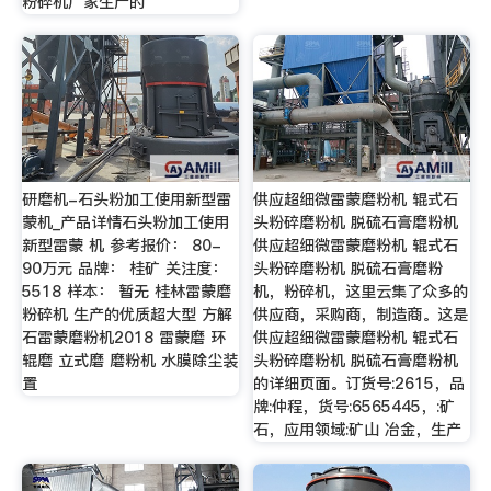
粉碎机厂家生产的
研磨机-石头粉加工使用新型雷
供应超细微雷蒙磨粉机 辊式石
蒙机_产品详情石头粉加工使用
头粉碎磨粉机 脱硫石膏磨粉机
新型雷蒙 机 参考报价： 80-
供应超细微雷蒙磨粉机 辊式石
90万元 品牌： 桂矿 关注度：
头粉碎磨粉机 脱硫石膏磨粉
5518 样本： 暂无 桂林雷蒙磨
机，粉碎机，这里云集了众多的
粉碎机 生产的优质超大型 方解
供应商，采购商，制造商。这是
石雷蒙磨粉机2018 雷蒙磨 环
供应超细微雷蒙磨粉机 辊式石
辊磨 立式磨 磨粉机 水膜除尘装
头粉碎磨粉机 脱硫石膏磨粉机
置
的详细页面。订货号:2615，品
牌:仲程，货号:6565445，:矿
石，应用领域:矿山 冶金，生产