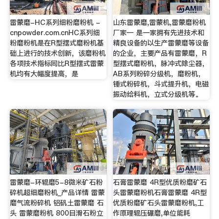
雷蒙磨-HC系列细粉磨粉机 -
山东雷蒙磨,雷蒙机,雷蒙磨粉机
cnpowder.com.cnHC系列细
厂家— 是一家拥有先进技术和
粉磨粉机是在R型摆式磨粉机基
精良设备的以生产雷蒙磨等设备
础上进行的技术创新，该磨粉机
的企业，主要产品有雷蒙磨，R
各项技术指标同比R型摆式雷蒙
型摆式磨粉机，脉冲式除尘器，
机均有大幅度提高，是
AB系列粉碎分级机，磨粉机，
锤式粉碎机，斗式提升机，电磁
振动给料机，立式分级机等。
雷蒙磨-环辊磨5-8微米矿石粉
石膏雷蒙磨 4R型优质粉磨矿石
碎机超细磨粉机_产品详情 雷蒙
头雷蒙磨粉机石膏雷蒙磨 4R型
磨气流粉碎机 铝矾土雷蒙磨 石
优质粉磨矿石头雷蒙磨粉机,工
头 雷蒙磨粉机 800目滑石粉立
作原理辊压碾磨,单位能耗