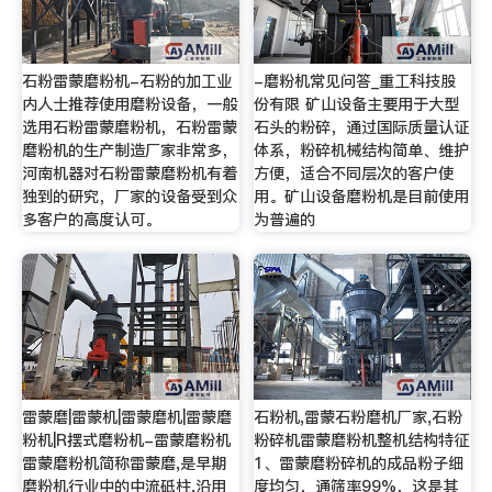
石粉雷蒙磨粉机-石粉的加工业
-磨粉机常见问答_重工科技股
内人士推荐使用磨粉设备，一般
份有限 矿山设备主要用于大型
选用石粉雷蒙磨粉机，石粉雷蒙
石头的粉碎，通过国际质量认证
磨粉机的生产制造厂家非常多，
体系，粉碎机械结构简单、维护
河南机器对石粉雷蒙磨粉机有着
方便，适合不同层次的客户使
独到的研究，厂家的设备受到众
用。矿山设备磨粉机是目前使用
多客户的高度认可。
为普遍的
雷蒙磨|雷蒙机|雷蒙磨机|雷蒙磨
石粉机,雷蒙石粉磨机厂家,石粉
粉机|R摆式磨粉机-雷蒙磨粉机
粉碎机雷蒙磨粉机整机结构特征
雷蒙磨粉机简称雷蒙磨,是早期
1、雷蒙磨粉碎机的成品粉子细
磨粉机行业中的中流砥柱,沿用
度均匀，通筛率99%，这是其