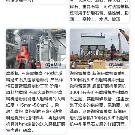
机多少钱一台？
有：大理石、滑石、钾长石、方
解石、重晶石等，同时该雷蒙机
还可用于研磨石膏、活性炭、膨
润土、高岭土、水泥、玻璃
磨粉机-石膏雷蒙磨 4R型优质
微粉雷蒙磨 超细研磨机雷蒙机
粉磨矿石头雷蒙磨粉机_产品详
300目石头矿石磨粉机中州重
情石膏雷蒙磨制粉工艺 阶段：
微粉雷蒙磨 超细研磨机雷蒙机
原料的磨粉 石膏大块物料经磨
300目石头矿石磨粉机中州重晶
粉机磨粉到能进入磨粉机的入料
石立磨，其他粉碎设备，这里云
细度（15mm-50mm）。阶
集了众多的供应商，采购商，制
段：磨粉 磨粉后的石膏小块物
造商。这是微粉雷蒙磨 超细研
料经提升机送储料斗，再经给料
磨机雷蒙机300目石头矿石磨粉
机将其均匀定量的送入磨机研磨
机中州重晶石立磨的详细页面。
室内进行研磨。