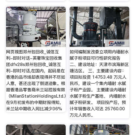
网页视图郑州包回收_诚信互
如何编制发改委立项用内墙耐水
利-即时对话-英奢珠宝回收集
腻子粉项目可行性研究报告
团dfv28s郑州包回收_诚信互
二、建设地址：天津市滨海新区
利-即时对话,在国内，起码是在
塘沽区。 三、主要建设内容：
香港的品市场却表现得并不尽如
项目拟投资 14753.48 万元人
人意，甚还出现了倒退迹象。根
民币，建设一个集内墙耐 水腻
据香港品零售商米兰站控股有限
子粉产业园。 主要建设内墙耐
（MilanStationHoldingsLtd.）
水腻子粉生产基地、 内墙耐水
在9月初发布的中期财报得知，
腻子粉研发。 项目投产后，预
米兰站中期收入同比减少36%
计年销售收入可达 25760.00
万元人民币。