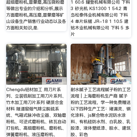
超细磨粉机,雷蒙磨,高压微粉磨
1 60.6 耀登机械有限公司 下料
等做出专业的介绍和分析,展示
3 砂光机 KS1300 1 54.2 青
方面磨粉机,高压磨,雷蒙磨等矿
岛松泰伟业机械有限公司 下料
山设备生产销售行业动态以及各
4 单片纵锯 JR-18 1 10.5 建
方面相关知识,是.
铭木业机械有限公司 下料 5 多
片
Chengdu铝材加工 用刀片系
耐水腻子工艺流程腻子粉的工艺
列、立装铣削加工用刀片系列、
流程 | 上海磨粉机生产商 腻子
竹木加工用刀片系列 硬质合金
粉的工艺流程，学一种免费赠送
材料 隧道窑烟气除尘脱硫系
以下四种生产工艺：堵漏灵、钢
统、气箱式脉冲收尘器、双轴磨
化涂料、js聚合物水泥防水涂
粉机、可逆式磨粉机、砖瓦自动
料、有机硅防水剂、白乳胶、乳
打包机、高细磨粉机、磨粉机、
胶漆、液体壁纸漆、胶水、建筑
弹簧磨粉机、液压磨粉机、
胶、彩色