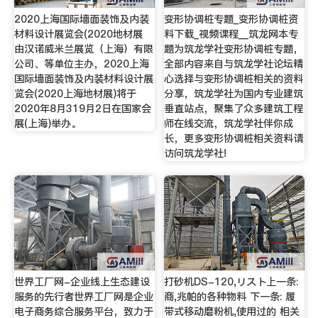
2020上海国际墙面装饰及内装
变形协调桩专题_变形协调桩资
材料设计展览会(2020地材展
料下载_视频课程__筑龙网本专
由汉诺威米兰展览（上海）有限
题为筑龙学社变形协调桩专题，
公司、等单位主办，2020上海
全部内容来自与筑龙学社论坛精
国际墙面装饰及内装材料设计展
心选择与变形协调桩相关的资料
览会(2020上海地材展)将于
分享，筑龙学社为国内专业建筑
2020年8月319月2日在国家会
垂直站点，聚集了众多建筑工程
展(上海)举办。
师在线交流，筑龙学社伴你成
长，更多变形协调桩相关资料请
访问筑龙学社!
世界工厂网-企业线上生态建设
打砂机DS-120,リスト上一条:
服务的先行者世界工厂网是企业
商,兆帕的各种物料 下一条: 履
电子商务综合服务平台，致力于
带式移动磨粉机,使用过的 相关