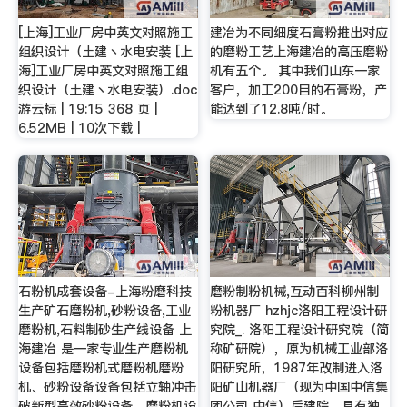
[上海]工业厂房中英文对照施工
建冶为不同细度石膏粉推出对应
组织设计（土建丶水电安装 [上
的磨粉工艺上海建冶的高压磨粉
海]工业厂房中英文对照施工组
机有五个。 其中我们山东一家
织设计（土建丶水电安装）.doc
客户，加工200目的石膏粉，产
游云标 | 19:15 368 页 |
能达到了12.8吨/时。
6.52MB | 10次下载 |
石粉机成套设备-上海粉磨科技
磨粉制粉机械,互动百科柳州制
生产矿石磨粉机,砂粉设备,工业
粉机器厂 hzhjc洛阳工程设计研
磨粉机,石料制砂生产线设备 上
究院_. 洛阳工程设计研究院（简
海建冶 是一家专业生产磨粉机
称矿研院），原为机械工业部洛
设备包括磨粉机式磨粉机磨粉
阳研究所，1987年改制进入洛
机、砂粉设备设备包括立轴冲击
阳矿山机器厂（现为中国中信集
破新型高效砂粉设备、磨粉机设
团公司 中信）后建院，具有独