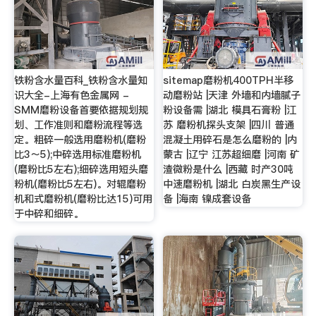
铁粉含水量百科_铁粉含水量知
sitemap磨粉机400TPH半移
识大全-上海有色金属网 -
动磨粉站 |天津 外墙和内墙腻子
SMM磨粉设备首要依据规划规
粉设备需 |湖北 模具石膏粉 |江
划、工作准则和磨粉流程等选
苏 磨粉机探头支架 |四川 普通
定。粗碎一般选用磨粉机(磨粉
混凝土用碎石是怎么磨粉的 |内
比3～5);中碎选用标准磨粉机
蒙古 |辽宁 江苏超细磨 |河南 矿
(磨粉比5左右);细碎选用短头磨
渣微粉是什么 |西藏 时产30吨
粉机(磨粉比5左右)。对辊磨粉
中速磨粉机 |湖北 白炭黑生产设
机和式磨粉机(磨粉比达15)可用
备 |海南 镍成套设备
于中碎和细碎。