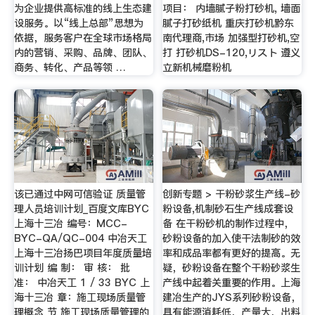
为企业提供高标准的线上生态建
项目： 内墙腻子粉打砂机, 墙面
设服务。以“线上总部”思想为
腻子打砂纸机 重庆打砂机黔东
依据，服务客户在全球市场格局
南代理商,市场 加强型打砂机,空
内的营销、采购、品牌、团队、
打 打砂机DS-120,リスト 遵义
商务、转化、产品等领 …
立新机械磨粉机
该已通过中网可信验证 质量管
创新专题 > 干粉砂浆生产线-砂
理人员培训计划_百度文库BYC
粉设备,机制砂石生产线成套设
上海十三冶 编号：MCC-
备 在干粉砂机的制作过程中，
BYC-QA/QC-004 中冶天工
砂粉设备的加入使干法制砂的效
上海十三冶扬巴项目年度质量培
率和成品率都有更好的提高。无
训计划 编 制： 审 核： 批
疑，砂粉设备在整个干粉砂浆生
准： 中冶天工 1 / 33 BYC 上
产线中起着关重要的作用。上海
海十三冶 章：施工现场质量管
建冶生产的JYS系列砂粉设备，
理概念 节 施工现场质量管理的
具有能源消耗低，产量大，出料