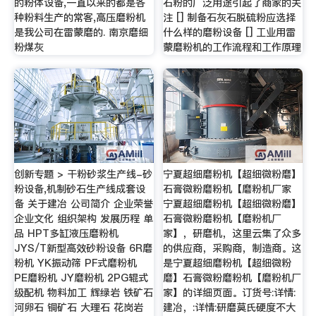
的粉体设备,一直以来的都是各
石粉的广泛用途引起了商家的关
种粉料生产的常客,高压磨粉机
注 [] 制备石灰石脱硫粉应选择
是我公司在雷蒙磨的. 南京磨细
什么样的磨粉设备 [] 工业用雷
粉煤灰
蒙磨粉机的工作流程和工作原理
创新专题 > 干粉砂浆生产线-砂
宁夏超细磨粉机【超细微粉磨】
粉设备,机制砂石生产线成套设
石膏微粉磨粉机【磨粉机厂家
备 关于建冶 公司简介 企业荣誉
宁夏超细磨粉机【超细微粉磨】
企业文化 组织架构 发展历程 单
石膏微粉磨粉机【磨粉机厂
品 HPT多缸液压磨粉机
家】，研磨机，这里云集了众多
JYS/T新型高效砂粉设备 6R磨
的供应商，采购商，制造商。这
粉机 YK振动筛 PF式磨粉机
是宁夏超细磨粉机【超细微粉
PE磨粉机 JY磨粉机 2PG辊式
磨】石膏微粉磨粉机【磨粉机厂
级配机 物料加工 辉绿岩 铁矿石
家】的详细页面。订货号:详情:
河卵石 铜矿石 大理石 花岗岩
建冶，:详情:研磨莫氏硬度不大