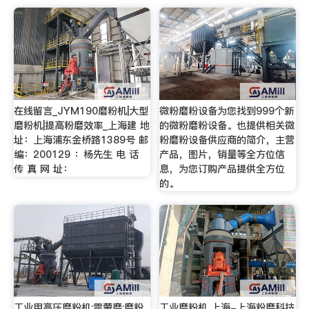
在线留言_JYM190磨粉机|大型
微粉磨粉设备为您找到999个新
磨粉机|提高粉磨效率_上海建 地
的微粉磨粉设备。也提供相关微
址：上海浦东金桥路1389号 邮
粉磨粉设备供应商的简介，主营
编：200129 ：杨先生 电 话
产品，图片，销量等全方位信
传 真 网 址：
息，为您订购产品提供全方位
的。
工业用高压磨粉机;雷蒙磨;磨粉
工业磨粉机 上海-上海粉磨科技