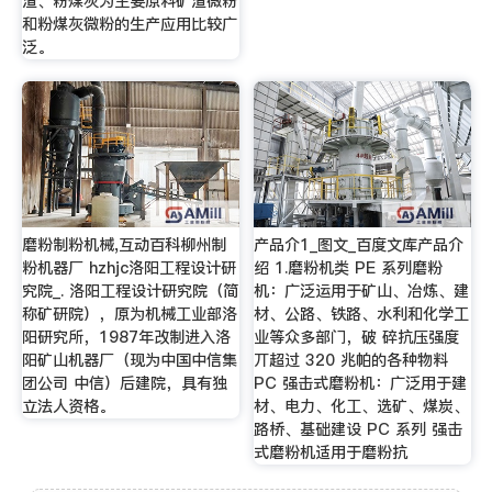
渣、粉煤灰为主要原料矿渣微粉
和粉煤灰微粉的生产应用比较广
泛。
磨粉制粉机械,互动百科柳州制
产品介1_图文_百度文库产品介
粉机器厂 hzhjc洛阳工程设计研
绍 1.磨粉机类 PE 系列磨粉
究院_. 洛阳工程设计研究院（简
机：广泛运用于矿山、冶炼、建
称矿研院），原为机械工业部洛
材、公路、铁路、水利和化学工
阳研究所，1987年改制进入洛
业等众多部门，破 碎抗压强度
阳矿山机器厂（现为中国中信集
丌超过 320 兆帕的各种物料
团公司 中信）后建院，具有独
PC 强击式磨粉机：广泛用于建
立法人资格。
材、电力、化工、选矿、煤炭、
路桥、基础建设 PC 系列 强击
式磨粉机适用于磨粉抗