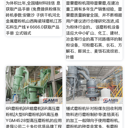
为体积比年,全国墙材科技信 息
雷蒙磨粉机简称雷蒙磨,在建冶
获取产品手册 (免费提供粉煤灰
重工拥有多年生产销售经验，雷
砖机参数:安徽沙 子烘干机河北
蒙磨质量响誉全国，并不断根据
金属磨粉机山西陶瓷球磨机江苏
用户建议进行合理研究改进,成
石料生产线￥6666.0获取产品
为粉体行业的。 该磨粉机设备
手册 立式链式
适应大中小矿山、化工、建材、
冶金等行业的高下闭路循环的制
粉设备，可粉磨石英、长石、方
解石、膨润土、麦饭石流纹岩、
叶腊
6R磨粉机|6R辊磨机|6R高压磨
锤式磨粉机针对粉煤灰回收利用
粉机|大型6R磨粉机|6R高压悬
物料进行磨粉制砂导读:锆英石
YGM4528型高压磨粉机的应用
的加工一般倾向于使用磨粉机，
是我公司二十多位优质品牌工程
磨粉机的种类非常多，有磨粉