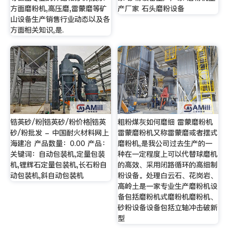
方面磨粉机,高压磨,雷蒙磨等矿
产厂家 石头磨粉设备
山设备生产销售行业动态以及各
方面相关知识,是.
锆英砂/粉|锆英砂/粉价格|锆英
粗粉煤灰如何磨细 雷蒙磨粉机
砂/粉批发 - 中国耐火材料网上
雷蒙磨粉机又称雷蒙磨或者摆式
海建冶 产品数量：0.00 产品：
磨粉机,是我公司过去生产的一
关键词：自动包装机,定量包装
种在一定程度上可以代替球磨机
机,锂辉石定量包装机,长石粉自
的高效、采用闭路循环的高细制
动包装机,斜自动包装机
粉设备。处理白云石、花岗岩、
高岭土是一家专业生产磨粉机设
备包括磨粉机式磨粉机磨粉机、
砂粉设备设备包括立轴冲击破新
型