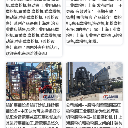
机;式磨粉机;振动筛 工业用高压
工业磨粉机 上海 发布时间： 于
磨粉机;雷蒙磨;磨粉机;式磨粉机;
更新 有效时间： 长期有效 ：
振动筛;冲击式磨粉机（砂粉设
免费| 短信留言 产品简介：磨粉
备）系列产品是由上海建 冶专
机,高压磨粉机,洗砂机,粗粉磨拥
业供应销售,经营工业用高压磨
有多项的生产厂家-上海工业磨
粉机;雷蒙磨;磨粉机;式磨粉机;振
粉机 上海 专业生产磨粉机,砂粉
动筛;冲击式磨粉机（砂粉设
设备,磨粉机,粗粉..
备）赢得了国内外客户的认可,
欢迎来电来涵洽谈交流!
铝矿磨细设备铝打沙机,硅砂磨
公司新闻--磨粉机|雷蒙磨|高压
细设备-中国认为可选择铝打沙
微粉磨|工业磨建冶为您推荐重
机配合雷蒙磨或高压磨粉机加对
钙粉磨粉神器-超细磨粉机 [] 上
其进行磨细加工,雷蒙磨是悠久
海磨粉机和微粉磨之间的[] 硅灰