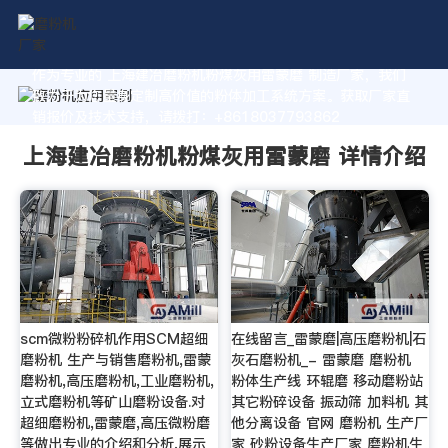
作为专业的 上海建冶磨粉机粉煤灰用雷蒙磨 制造厂家，我们
致力于为您量身定制高价值的粉体加工系统方案。获取厂家直
销报价及技术支持，请拨打：+8618037793862
上海建冶磨粉机粉煤灰用雷蒙磨 详情介绍
scm微粉粉碎机作用SCM超细
在线留言_雷蒙磨|高压磨粉机|石
磨粉机 生产与销售磨粉机,雷蒙
灰石磨粉机_- 雷蒙磨 磨粉机
磨粉机,高压磨粉机,工业磨粉机,
粉体生产线 环辊磨 移动磨粉站
立式磨粉机等矿山磨粉设备.对
其它粉碎设备 振动筛 加料机 其
超细磨粉机,雷蒙磨,高压微粉磨
他分离设备 官网 磨粉机 生产厂
等做出专业的介绍和分析,展示
家 砂粉设备生产厂家 磨粉机生