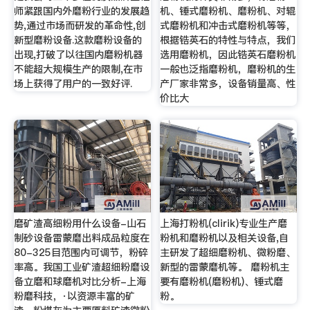
师紧跟国内外磨粉行业的发展趋
机、锤式磨粉机、磨粉机、对辊
势,通过市场而研发的革命性,创
式磨粉机和冲击式磨粉机等等，
新型磨粉设备.这款磨粉设备的
根据锆英石的特性与特点，我们
出现,打破了以往国内磨粉机器
选用磨粉机，因此锆英石磨粉机
不能超大规模生产的限制,在市
一般也泛指磨粉机，磨粉机的生
场上获得了用户的一致好评.
产厂家非常多，设备销量高、性
价比大
磨矿渣高细粉用什么设备-山石
上海打粉机(clirik)专业生产磨
制砂设备雷蒙磨出料成品粒度在
粉机和磨粉机以及相关设备,自
80-325目范围内可调节，粉碎
主研发了超细磨粉机、微粉磨、
率高。我国工业矿渣超细粉磨设
新型的雷蒙磨机等。 磨粉机主
备立磨和球磨机对比分析-上海
要有磨粉机(磨粉机)、锤式磨
粉磨科技，·以资源丰富的矿
粉。