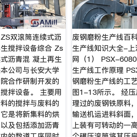
ZS双滚筒连续式沥
废钢磨粉生产线百科
生搅拌设备综合 Zs
生产线知识大全-上
式沥青混 凝土再生
网（1） PSX-60
是本公司与长安大学
生产线工作原理 PSX
学院合作研制开发的
钢磨粉生产线的工
搅拌设备。 主要用
图1-13所示。 经
合料的搅拌与废料的
理过的废钢铁原料
。它是将新集料的烘
输送机运进料斜面
、以及包括添加沥青
上装有可转动的一
在内的数道工序同时
个碾压滚筒将其压