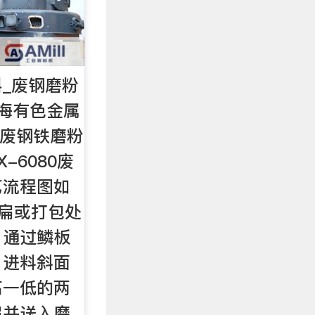
_废钢磨粉
海有色金属
80废钢铁磨粉
-6080废
艺流程图如
压扁或打包处
，通过鳞板
，进料斜面
高一低的两
扁并送入磨