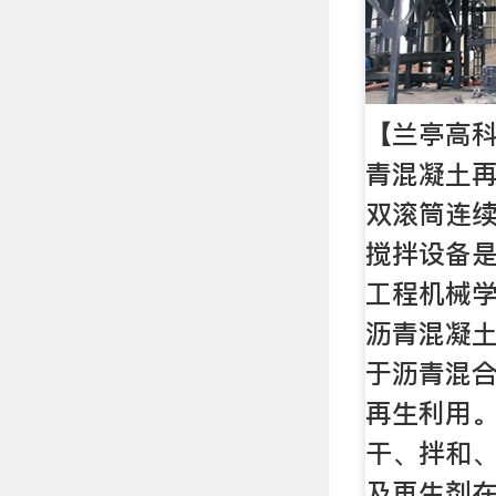
【兰亭高科
青混凝土再
双滚筒连续
搅拌设备
工程机械
沥青混凝土
于沥青混
再生利用
干、拌和
及再生剂