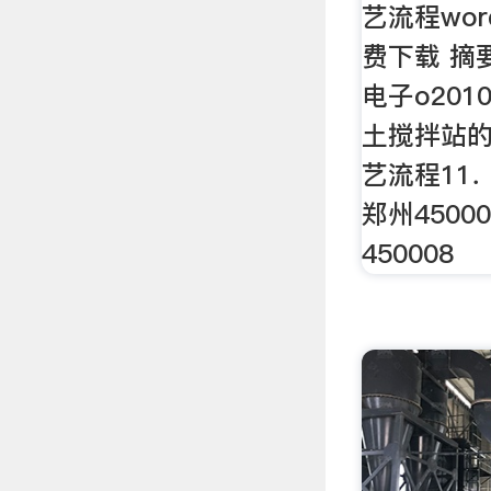
艺流程wo
费下载 摘
电子o20
土搅拌站
艺流程11
郑州4500
450008