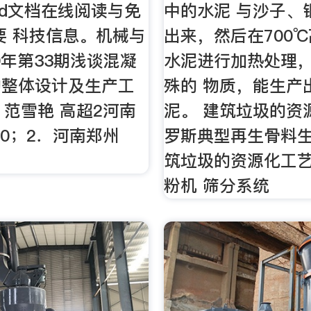
rd文档在线阅读与免
中的水泥 与沙子、
要 科技信息。机械与
出来，然后在700℃
10年第33期浅谈混凝
水泥进行加热处理
的整体设计及生产工
殊的 物质，能生产
．范雪艳 高超2河南
泥。 建筑垃圾的资
00；2．河南郑州
罗斯典型再生骨料生
筑垃圾的资源化工艺
粉机 筛分系统