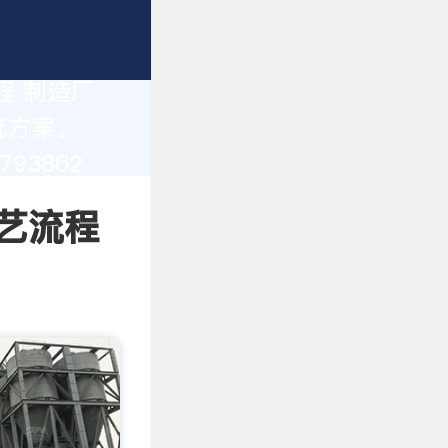
程 制造厂
统方案。
93862
艺流程