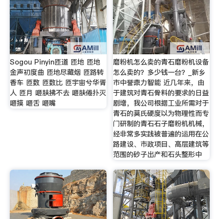
Sogou Pinyin匝道 匝地 匝地
磨粉机怎么卖的青石磨粉机设备
金声初度曲 匝地尽藏烟 匝路转
怎么卖的？多少钱一台？_新乡
香车 匝数 匝数比 匝宇宙兮华胥
市中誉鼎力智能 近几年来，由
人 匝月 咂肤拂不去 咂肤倦扑灭
于建筑对青石骨料的要求的日益
咂摸 咂舌 咂嘴
剧增，我公司根据工业所需对于
青石的莫氏硬度以为物理性而专
门研制的青石石子磨粉机机械，
经非常多实践被普遍的运用在公
路建设、市政项目、高层建筑等
范围的砂子出产和石头整形中