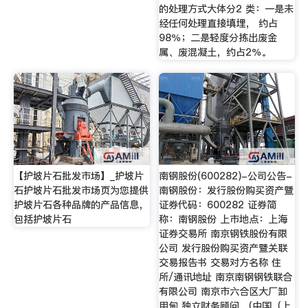
的处理方式大体分2 类：一是未
经任何处理直接填埋， 约占
98％；二是轻度分拣出废金
属、废混凝土，约占2％。
【护坡片石批发市场】_护坡片
南钢股份(600282)-公司公告-
石护坡片石批发市场页为您提供
南钢股份：发行股份购买资产暨
护坡片石各种品牌的产品信息，
证券代码：600282 证券简
包括护坡片石
称：南钢股份 上市地点：上海
证券交易所 南京钢铁股份有限
公司 发行股份购买资产暨关联
交易报告书 交易对方名称 住
所/通讯地址 南京南钢钢铁联合
有限公司 南京市六合区大厂卸
甲甸 独立财务顾问 （中国（上