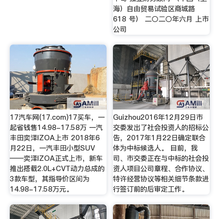
海）自由贸易试验区商城路
618 号） 二〇二〇年六月 上市
公司
17汽车网(17.com)17买车，一
Guizhou2016年12月29日市
起省钱售14.98-17.58万 一汽
交委发出了社会投资人的招标公
丰田奕泽IZOA上市 2018年6
告，2017年1月22日确定联合
月22日，一汽丰田小型SUV
体为中标候选人。 目前，我
——奕泽IZOA正式上市，新车
司、市交委正在与中标的社会投
推出搭载2.0L+CVT动力总成的
资人项目公司章程、合作协议、
3款车型，其指导价区间为
特许经营协议等相关细节条款进
14.98-17.58万元。
行签订前的后审定工作。