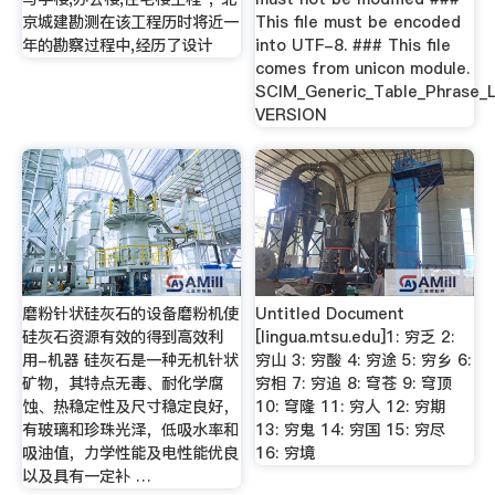
京城建勘测在该工程历时将近一
This file must be encoded
年的勘察过程中,经历了设计
into UTF-8. ### This file
comes from unicon module.
SCIM_Generic_Table_Phrase_L
VERSION
磨粉针状硅灰石的设备磨粉机使
Untitled Document
硅灰石资源有效的得到高效利
[lingua.mtsu.edu]1: 穷乏 2:
用-机器 硅灰石是一种无机针状
穷山 3: 穷酸 4: 穷途 5: 穷乡 6:
矿物，其特点无毒、耐化学腐
穷相 7: 穷追 8: 穹苍 9: 穹顶
蚀、热稳定性及尺寸稳定良好，
10: 穹隆 11: 穷人 12: 穷期
有玻璃和珍珠光泽，低吸水率和
13: 穷鬼 14: 穷国 15: 穷尽
吸油值，力学性能及电性能优良
16: 穷境
以及具有一定补 …