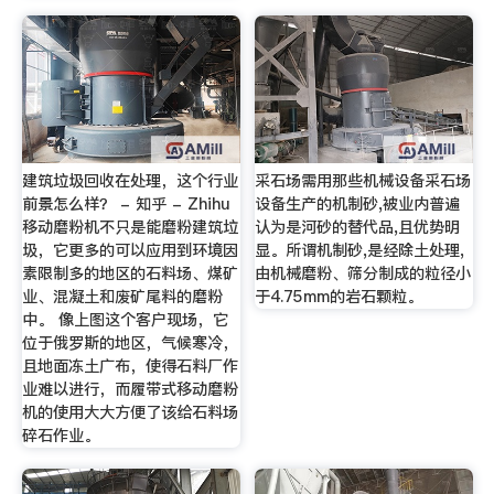
建筑垃圾回收在处理，这个行业
采石场需用那些机械设备采石场
前景怎么样？ - 知乎 - Zhihu
设备生产的机制砂,被业内普遍
移动磨粉机不只是能磨粉建筑垃
认为是河砂的替代品,且优势明
圾，它更多的可以应用到环境因
显。所谓机制砂,是经除土处理,
素限制多的地区的石料场、煤矿
由机械磨粉、筛分制成的粒径小
业、混凝土和废矿尾料的磨粉
于4.75mm的岩石颗粒。
中。 像上图这个客户现场，它
位于俄罗斯的地区，气候寒冷，
且地面冻土广布，使得石料厂作
业难以进行，而履带式移动磨粉
机的使用大大方便了该给石料场
碎石作业。