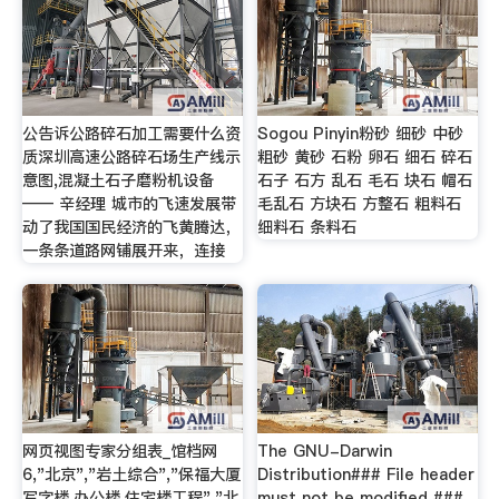
公告诉公路碎石加工需要什么资
Sogou Pinyin粉砂 细砂 中砂
质深圳高速公路碎石场生产线示
粗砂 黄砂 石粉 卵石 细石 碎石
意图,混凝土石子磨粉机设备
石子 石方 乱石 毛石 块石 帽石
—— 辛经理 城市的飞速发展带
毛乱石 方块石 方整石 粗料石
动了我国国民经济的飞黄腾达，
细料石 条料石
一条条道路网铺展开来，连接
网页视图专家分组表_馆档网
The GNU-Darwin
6,"北京","岩土综合","保福大厦
Distribution### File header
写字楼,办公楼,住宅楼工程","北
must not be modified ###