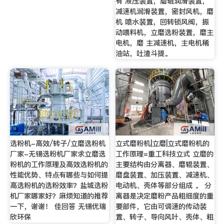
有 液压装置，磨辊润滑装置，
减速机润滑装置，密封风机，磨
机 喷水装置，回转锁风阀，振
动喂料机，立磨选粉装置，磨主
电机，磨 主减速机，主电机稀
油站，吐渣斗提。
选粉机-高效/转子/立磨选粉机
立式磨粉机|立磨|立式磨粉机的
厂家-无锡选粉机厂家求立磨选
工作原理=重工科技立式 立磨的
粉机的工作原理及高效选粉机的
主要结构由分离器、磨辊装置、
性能优势、特点有哪些与如何提
磨盘装置、加压装置、减速机、
高选粉机的选粉效率？盐城选粉
电动机、壳体等部分组成 。 分
机厂家哪家好？麻烦知道的推荐
离器是决定磨粉产品粗细度的重
一下，谢谢！ 佳回答 无锡优瑞
要部件，它由可调速的传动装
欣环保
置、转子、导向风叶、壳体、粗