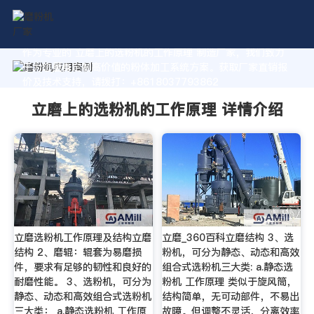
作为专业的 立磨上的选粉机的工作原理 制造厂家，我们致力
于为您量身定制高价值的粉体加工系统方案。获取厂家直销报
价及技术支持，请拨打：+8618037793862
立磨上的选粉机的工作原理 详情介绍
立磨选粉机工作原理及结构立磨
立磨_360百科立磨结构 3、选
结构 2、磨辊：辊套为易磨损
粉机，可分为静态、动态和高效
件，要求有足够的韧性和良好的
组合式选粉机三大类: a.静态选
耐磨性能。 3、选粉机，可分为
粉机 工作原理 类似于旋风筒，
静态、动态和高效组合式选粉机
结构简单，无可动部件，不易出
三大类： a.静态选粉机 工作原
故障。但调整不灵活，分离效率