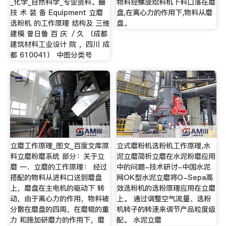
_化学_自然科学_专业资料。豳
物料经螺旋给料机下料口落在磨
技 术 装 备 Equipment 立磨
盘,在离心力的作用下,物料从磨
选粉机 的工作原理 结构及 三维
盘。
建模 曾日鲁 百 庆 ／久 （成都
建筑材料工业设计 院 ，四川 成
都 610041） 中图分类号
立磨工作原理_图文_百度文库原
立式磨粉机选粉机工作原理,水
料立磨粉磨系统 部分：关于立
泥立磨简析立磨在水泥粉磨应用
磨 一．立磨的工作原理： 经过
中的问题-技术研讨-中国水泥
搭配的物料从进料口送到磨盘
网OK型水泥立磨将O-Sepa高
上，磨盘在主电机的驱动下 转
效选粉机的选粉原理应用在立磨
动，由于离心力的作用，物料被
上。 通过调整空气流量、选粉
分散在磨盘的四周，在磨辊的重
机转子的转速来调节产品粒度级
力 和施加研磨力的作用下，磨
配。 水泥立磨