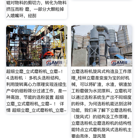
辊对物料的剪切力，转化为物料
挤压而粉 磨，一部分大颗粒掉
入喷嘴环，经刮
超细立磨_立式磨粉机_立磨-！
立磨选粉机旋风式构造及工作原
4.选粉机 ：多机头选粉结构，
理_桂林立磨是变废为宝的好机
利用旋转离心力原理实现连续生
械，可以将矿渣，水渣，钢渣加
产中的细粉筛分过滤工作，是一
工粉磨做为水泥原料。立磨机可
种高效、节能的选粉装置 超细
以通过选粉系统生产出不同细度
立磨_立式磨粉机_立磨- ！ 详
的粉体，为何选粉机能达到这种
情 超细立磨_立式磨粉机_立磨-
功能，我们来了解下立磨选粉机
（旋风式）的结构及工作原理。
立磨选粉机立磨选粉机的结构性
能特点立式磨机旋风式选粉机主
要由壳体，旋风筒