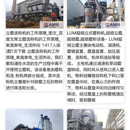
立磨选粉机的工作原理_图文_百
LUM超细立式磨粉机,超细立磨,
度文库立磨选粉机的工作原理_
超细磨,超细磨粉设备- LUM超
家具家电_生活休闲 1417人阅
细立磨主要由电动机、减速机、
读|1次下载 立磨选粉机的工作
磨辊装置、磨盘装置、加压装
原理_家具家电_生活休闲。我们
置、选粉机、机体和油站等组
都知道在水泥的生产过程中离不
成。 主电机通过减速机带动磨
开使用立磨机，该设备是由磨机
盘转动，同时风从进风口进入磨
和选 粉机两部分组成，其中选
机，物料经螺旋给料机下料口落
粉机主要是针对研磨之后的物料
在磨盘中间，在离心力的作用
进行筛选和分类。
下，物料从磨盘中间向边缘均匀
移动，经过磨盘上的粉磨辊道区
域时，受到磨辊