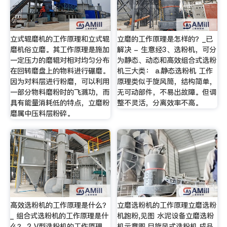
立式辊磨机的工作原理和立式辊
立磨的工作原理是怎样的？_已
磨机俗立磨。其工作原理是施加
解决 - 生意经3、选粉机，可分
一定压力的磨辊对相对均匀分布
为静态、动态和高效组合式选粉
在回转磨盘上的物料进行碾磨。
机三大类： a.静态选粉机 工作
因为对料层进行粉磨，可以利用
原理类似于旋风筒，结构简单，
一部分物料磨粉时的飞溅功，而
无可动部件，不易出故障。但调
具有能量消耗低的特点，立磨粉
整不灵活，分离效率不高。
磨属中压料层粉碎。
高效选粉机的工作原理是什么？
立磨选粉机的工作原理立磨选粉
_ 组合式选粉机的工作原理是什
机跑粉,见图 水泥设备立磨选粉
么？ 2 V型选粉机的工作原理，
机示意图,目旋风式选粉机,成品