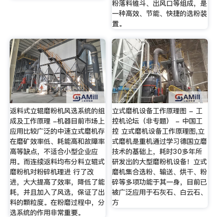
粉落料锥斗、出风口等组成，是
一种高效、节能、快捷的选粉装
置。
返料式立辊磨粉机风选系统的组
立式磨机设备工作原理图 - 工
成及工作原理 -机器目前市场上
控机论坛（非专题） - 中国工
应用比较广泛的中速立式磨机存
控 立式磨机设备工作原理图,立
在磨矿效率低、耗能高和故障率
式磨机是重机通过学习德国立磨
高等缺点，不适合小型企业应
技术的基础上，耗时30多年所
用。而连续返料均布分料立辊式
研发出的大型磨粉机设备！立式
磨粉机对粉碎机理进 行了改
磨机集合选粉、输送、烘干、粉
进，大大提高了效率，降低了能
碎等多项功能于其一身，目前已
耗，并且加入了风选，保证了出
被广泛应用于石灰石、白云石、
料的颗粒度。在粉磨过程中，分
方
选系统的作用非常重要。