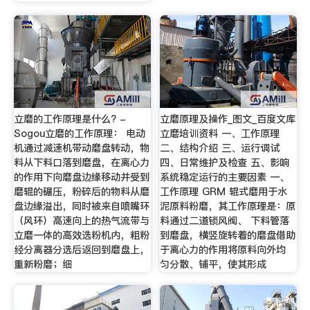
立磨的工作原理是什么? -
立磨原理及操作_图文_百度文库
Sogou立磨的工作原理： 电动
立磨培训资料 一、工作原理
机通过减速机带动磨盘转动，物
二、结构介绍 三、运行调试
料从下料口落到磨盘，在离心力
四、日常维护及检查 五、影响
的作用下向磨盘边缘移动并受到
系统稳定运行的主要因素 一、
磨辊的碾压，粉碎后的物料从磨
工作原理 GRM 辊式磨用于水
盘边缘溢出，同时被来自喷嘴环
泥原料粉磨，其工作原理是：原
（风环）高速向上的热气流带与
料通过二道锁风阀、 下料管落
立磨一体的高效选粉机内，粗粉
到磨盘，横竖旋转着的磨盘借助
经分离器分选后返回到磨盘上，
于离心力的作用将原料向外均
重新粉磨；细
匀分散、铺平，使其形成