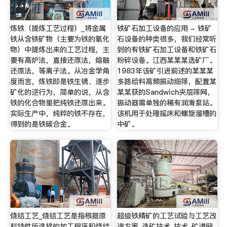
炼铁（提炼工艺过程）_将金属
铁矿石加工设备的应用 - 铁矿
铁从含铁矿物（主要为铁的氧化
石设备的种类很多，我们经常听
物）中提炼出来的工艺过程，主
到的有铁矿石加工设备和铁矿石
要有高炉法，直接还原法，熔融
粉碎设备。江西某某某选矿厂。
还原法，等离子法。从冶金学角
1983年该矿引进前述的某某某
度而言，炼铁即是铁生锈、逐步
多路给料高频振动细筛，配置某
矿化的逆行为，简单的说，从含
某某获的Sandwich夹层筛网，
铁的化合物里把纯铁还原出来。
振动器需单独的稀有润滑泵站。
实际生产中，纯粹的铁不存在，
该机用于处理摇床和螺旋溜槽的
得到的是铁碳合金。
中矿。
烧结工艺_烧结工艺是指根据原
超级铁精矿的工艺试验与工艺改
料特性所选择的加工程序和烧结
造方案_选矿技术_技术_矿道网