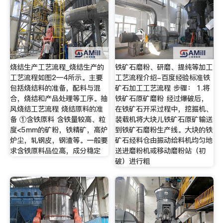
烧结生产工艺流程_烧结生产的
铁矿石磨粉、研磨、提纯等加工
工艺流程如图2—4所示。主要
工艺流程介绍-百度经验标准铁
包括烧结料的准备，配料与混
矿石加工工艺流程 步骤： 1.将
合，烧结和产品处理等工序。抽
铁矿石原矿磨粉 经过爆破后，
风烧结工艺流程 烧结原料的准
在铁矿石开采过程中，挖掘机、
备 ①含铁原料 含铁量较高、粒
装载机将大块儿铁矿石原矿输送
度<5mm的矿粉，铁精矿，高炉
到铁矿石磨粉生产线。大块的铁
炉尘，轧钢皮，钢渣等。一般要
矿石经料仓由振动给料机均匀地
求含铁原料品位高，成分稳定
送进磨粉机或移动磨粉站（初
破）进行粗