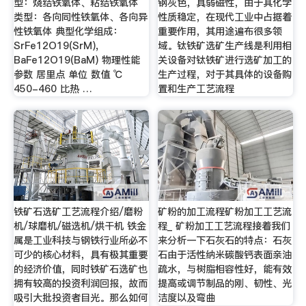
型：烧结铁氧体、粘结铁氧体
钢灰色，具弱磁性，由于其化学
类型：各向同性铁氧体、各向异
性质稳定，在现代工业中占据着
性铁氧体 典型化学组成：
重要作用，其用途遍布很多领
SrFe12O19(SrM),
域。钛铁矿选矿生产线是利用相
BaFe12O19(BaM) 物理性能
关设备对钛铁矿进行选矿加工的
参数 居里点 单位 数值 ℃
生产过程，对于其具体的设备购
450-460 比热 …
置和生产工艺流程
铁矿石选矿工艺流程介绍/磨粉
矿粉的加工流程矿粉加工工艺流
机/球磨机/磁选机/烘干机 铁金
程_ 矿粉加工工艺流程接着我们
属是工业科技与钢铁行业所必不
来分析一下石灰石的特点：石灰
可少的核心材料，具有极其重要
石由于活性纳米碳酸钙表面亲油
的经济价值，同时铁矿石选矿也
疏水，与树脂相容性好，能有效
拥有较高的投资利润回报，故而
提高或调节制品的刚、韧性、光
吸引大批投资者目光。那么如何
洁度以及弯曲