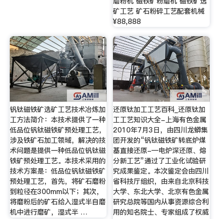
磨粉机 磁铁矿粉磨机 磁铁矿选
矿工艺 矿石粉碎工艺配套机械
¥88,888
钒钛磁铁矿选矿工艺技术冶炼加
还原钛加工工艺百科_还原钛加
工方法简介：本技术提供了一种
工工艺知识大全-上海有色金属
低品位钒钛磁铁矿预处理工艺，
2010年7月3日，由四川龙蟒集
涉及铁矿石加工领域，解决的技
团开发的“钒钛磁铁矿转底炉煤
术问题是提供一种低品位钒钛磁
基直接还原-—电炉深还原、熔
铁矿预处理工艺。本技术采用的
分新工艺”通过了工业化试验研
技术方案是：低品位钒钛磁铁矿
究成果鉴定。本次鉴定会由四川
预处理工艺，首先，将矿石磨粉
省科技厅组织，由来自北京科技
到粒径在300mm以下；其次，
大学、东北大学、北京有色金属
将磨粉后的矿石给入湿式半自磨
研究总院等国内从事资源综合利
机中进行磨矿，湿式半 …
用的知名院士、专家组成了权威