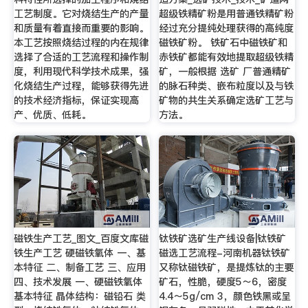
工艺制度。它对烧结生产的产量
超级铁精矿粉是用普通铁精矿粉
和质量有着直接而重要的影响。
经过充分提纯处理获得的高纯度
本工艺按照烧结过程的内在规律
磁铁矿粉。 铁矿石中磁铁矿和
选择了合适的工艺流程和操作制
赤铁矿都能有效地提取超级铁精
度，利用现代科学技术成果，强
矿，一般根据 选矿 厂普通精矿
化烧结生产过程，能够获得先进
的脉石种类、嵌布粒度以及与铁
的技术经济指标，保证实现高
矿物的共生关系确定选矿工艺与
产、优质、低耗。
方法。
磁铁生产工艺_图文_百度文库磁
钛铁矿选矿生产线设备|钛铁矿
铁生产工艺 硬磁铁氧体 一、基
磁选工艺流程-河南机器钛铁矿
本特征 二、制备工艺 三、应用
又称钛磁铁矿，是提炼钛的主要
四、技术发展 一、硬磁铁氧体
矿石，性脆，硬度5～6，密度
基本特征 晶体结构：磁铅石 类
4.4～5g/cm 3，颜色铁黑或呈