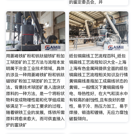
的鉴定委员会，并
用菱褐铁矿粉和钒钛磁铁矿粉加
纸包铜扁线工艺流程百科_纸包
工球团矿的工艺方法与流程本发
铜扁线工艺流程知识大全-上海
明属于冶金工业技术领域，具体
上海有色金属网提供全面的纸包
的涉及一种用菱褐铁矿粉和钒钛
铜扁线工艺流程相关知识及行情
磁铁矿粉加工球团矿的工艺方
黄铜扁线是指加工成扁线状态的
法。背景技术球团矿是人造块状
黄铜。一般情况下黄铜扁线导
原料的一种方法，是一个将粉状
电、导热性好，在大气和淡水中
物料变成物理性能和化学组成能
有较高的耐蚀性,且有良好的塑
够满足下一步加工要求的过程。
性，易于冷、热压力加工，易于
随着钢铁工业的发展，炼铁所需
焊接、锻造和镀锡，无应力腐蚀
原料将愈来愈大，而可供直接入
破裂倾向。
炉的富块矿