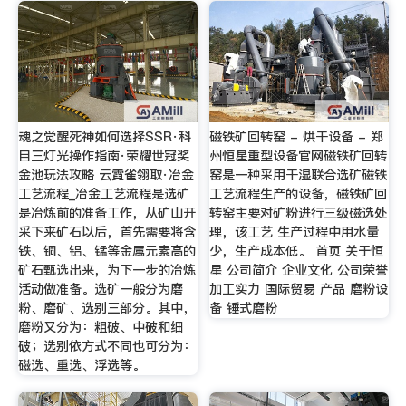
魂之觉醒死神如何选择SSR·科
磁铁矿回转窑 - 烘干设备 - 郑
目三灯光操作指南·荣耀世冠奖
州恒星重型设备官网磁铁矿回转
金池玩法攻略 云霓雀翎取·冶金
窑是一种采用干湿联合选矿磁铁
工艺流程_冶金工艺流程是选矿
工艺流程生产的设备，磁铁矿回
是冶炼前的准备工作，从矿山开
转窑主要对矿粉进行三级磁选处
采下来矿石以后，首先需要将含
理，该工艺 生产过程中用水量
铁、铜、铝、锰等金属元素高的
少，生产成本低。 首页 关于恒
矿石甄选出来，为下一步的冶炼
星 公司简介 企业文化 公司荣誉
活动做准备。选矿一般分为磨
加工实力 国际贸易 产品 磨粉设
粉、磨矿、选别三部分。其中，
备 锤式磨粉
磨粉又分为：粗破、中破和细
破；选别依方式不同也可分为：
磁选、重选、浮选等。