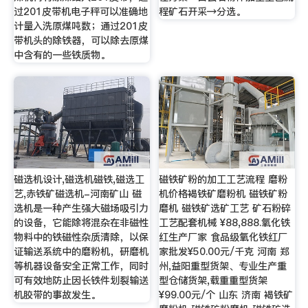
过201皮带机电子秤可以准确地
程矿石开采→分选。
计量入洗原煤吨数；通过201皮
带机头的除铁器，可以除去原煤
中含有的一些铁质物。
磁选机设计,磁选机磁铁,磁选工
磁铁矿粉的加工工艺流程 磨粉
艺,赤铁矿磁选机-河南矿山 磁
机价格褐铁矿磨粉机 磁铁矿粉
选机是一种产生强大磁场吸引力
磨机 磁铁矿选矿工艺 矿石粉碎
的设备，它能除将混杂在非磁性
工艺配套机械 ¥88,888.氧化铁
物料中的铁磁性杂质清除，以保
红生产厂家 食品级氧化铁红厂
证输送系统中的磨粉机，研磨机
家批发¥50.00元/千克 河南 郑
等机器设备安全正常工作，同时
州,益阳重型货架、专业生产重
可有效地防止因长铁件划裂输送
型仓储货架,载重重型货架
机胶带的事故发生。
¥99.00元/个 山东 济南 褐铁矿