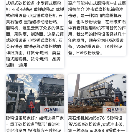
式锤式砂粉设备 小型锤式磨粉
高产节能冲击式磨粉机冲击式磨
机 石英石锤破 重锤破移动 式锤
粉机简介 冲击式磨粉机简称冲
式砂粉设备 小型锤式磨粉机 石
击破，是一种常用的磨粉机设
英石锤破 重锤破移动磨粉站，
备，也叫砂粉设备，在细破矿石
磨粉机，这里云集了众多的供应
中有着其他磨粉机不可替代的作
商，采购商，制造商。这是式锤
用。我公司的砂粉设备经过几十
式砂粉设备 小型锤式磨粉机 石
年的发展，现在分为HX砂粉设
英石锤破 重锤破移动磨粉站的
备、VSI砂粉设备、TK砂粉设
详细页面。订货号:电讯，类型:
备、HVI砂粉设备。
锤式磨粉机，货号:电讯，品牌:
诚鹏，:应用
砂粉设备那家好？如何选择厂家
采石场机械vsi5x7615砂粉设
- 重工砂粉设备“整形”促进社
备VSI5X砂粉设备,立式冲击破,
会经济发展 投资鹅卵石砂粉设
集三种365hg0088 8模式于一