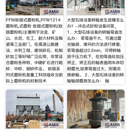
PFW欧版式磨粉机,PFW1214
大型石场设备转轴发生故障怎么
磨粉机,式磨粉 欧版式磨粉机(欧
办？-冲击式砂粉设备问答_
版磨粉机)主要用于冶金、矿
1、大型石场设备的转轴弯曲怎
山、水泥、化工、耐火材料及陶
么办： 若弯曲不大，可通过磨
瓷等工业部门，在高速公路建
光轴颈、滑环的方法进行修复;
设、水利工程、建筑碎石、机制
若弯曲超过0.2mm，可将转轴
砂加工等好域广泛应用，非常适
放于压力机下，在拍弯曲处加压
合磨粉各种软、中硬矿石进行粗
矫正，矫正后的轴表面用车床切
碎、中碎、细碎作业。 欧版系
削磨光;如果弯曲过大，则需另
列式磨粉机是重工科技吸收当前
换新轴。 2、大型石场设备的转
际上磨粉机的好新技术
轴轴颈磨损怎么办： 轴