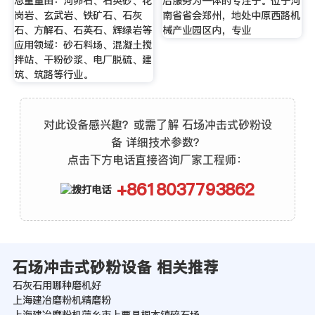
总重量由：河卵石、石英砂、花
后服务为一体的专注于。位于河
岗岩、玄武岩、铁矿石、石灰
南省省会郑州，地处中原西路机
石、方解石、石英石、辉绿岩等
械产业园区内，专业
应用领域：砂石料场、混凝土搅
拌站、干粉砂浆、电厂脱硫、建
筑、筑路等行业。
对此设备感兴趣？或需了解 石场冲击式砂粉设
备 详细技术参数？
点击下方电话直接咨询厂家工程师：
+8618037793862
石场冲击式砂粉设备 相关推荐
石灰石用哪种磨机好
上海建冶磨粉机精磨粉
上海建冶磨粉机萍乡市上栗县桐木镇碎石场