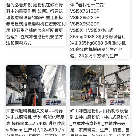
备的必备知识 磨粉机在砂石骨
体,“看我七十二变”
料中的重要作用 如何进行建筑
VSI5X7615DR
垃圾磨粉设备的保养 重工积极
VSI5X8522DR
参与建筑垃圾磨粉机在资源在利
VSI5X9532DR
用 砂石生产线的怎么样配置更
VSI5X11VSI5X冲击式
合理？ 立式冲击磨粉机安装方
365hg0088 8机(砂粉设备)、
法和磨粉方式
冲击365hg0088 8机(制沙机
20余年的机械研发与生产经
验、23余万平方米的生产
冲击式磨粉机相关文章--机器
矿山冲击磨粉机-山石制砂设备
冲击式磨粉机 优势 智能化程度
矿山冲击磨粉机 ·冲击式磨粉机
高,操作简单,运行平稳 进料粒度
_立式冲击磨粉机_立轴冲击破:
≤60mm 生产能力12-630t/h
是一家集研发、生产、销售、售