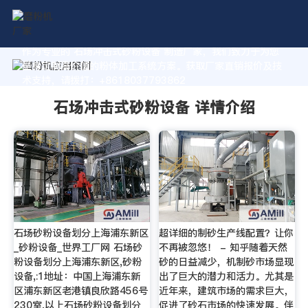
作为专业的 石场冲击式砂粉设备 制造厂家，我们致力于为您
量身定制高价值的粉体加工系统方案。获取厂家直销报价及技
术支持，请拨打：+8618037793862
石场冲击式砂粉设备 详情介绍
石场砂粉设备划分上海浦东新区
超详细的制砂生产线配置？让你
_砂粉设备_世界工厂网 石场砂
不再被忽悠！ - 知乎随着天然
粉设备划分上海浦东新区,砂粉
砂的日益减少，机制砂市场显现
设备,:1地址：中国上海浦东新
出了巨大的潜力和活力。尤其是
区浦东新区老港镇良欣路456号
近年来，建筑市场的需求巨大，
230室,以上石场砂粉设备划分
促进了砂石市场的快速发展。伴