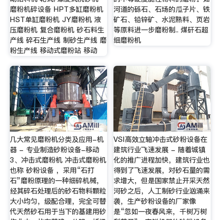
磨粉机碎设备 HPT多缸磨粉机
河道的砾石、石场的瓜子片、铁
HST单缸磨粉机 JY磨粉机 液
矿石、铅锌矿、水泥熟料、页岩
压磨粉机 复合磨粉机 砂石料生
等原料进一步磨粉制.. 煤矸石超
产线 碎石生产线 制砂生产线 磨
细磨粉机
粉生产线 移动式磨粉站 移动
几大常见磨粉机分类及应用-机
VSI高效立轴冲击式砂粉设备在
器 - 专业制造砂粉设备-移动
建筑行业飞速发展 - 随着城镇
3、冲击式磨粉机 冲击式磨粉机
化的推广进程加快，建筑行业也
也称 砂粉设备 ，采用“石打
得到了飞速发展，对砂石量的需
石”磨粉原理的一种细碎机械，
求增大，但是国家禁止开采天然
经其碎石处理后的砂石物料颗粒
河砂之后，人工制砂行业汹涌来
大小均匀，级配合理，完全可替
袭，生产砂粉设备的厂家像
代天然砂石用于当下的基建用砂
是“忽如一夜春风来，千树万树