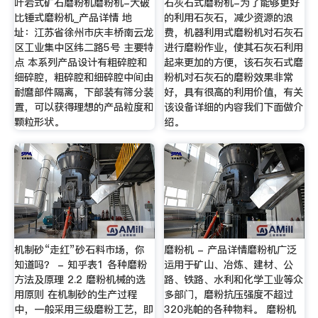
叶岩式矿石磨粉机磨粉机-大破
石灰石式磨粉机-为了能够更好
比锤式磨粉机_产品详情 地
的利用石灰石，减少资源的浪
址：江苏省徐州市庆丰桥南云龙
费，机器利用式磨粉机对石灰石
区工业集中区纬二路5号 主要特
进行磨粉作业，使其石灰石利用
点 本系列产品设计有粗碎腔和
起来更加的方便，该石灰石式磨
细碎腔，粗碎腔和细碎腔中间由
粉机对石灰石的磨粉效果非常
耐麿部件隔离，下部装有筛分装
好，具有很高的利用价值，有关
置，可以获得理想的产品粒度和
该设备详细的内容我们下面做介
颗粒形状。
绍。
机制砂“走红”砂石料市场，你
磨粉机 - 产品详情磨粉机广泛
知道吗？ - 知乎表1 各种磨粉
运用于矿山、冶炼、建材、公
方法及原理 2.2 磨粉机械的选
路、铁路、水利和化学工业等众
用原则 在机制砂的生产过程
多部门，磨粉抗压强度不超过
中，一般采用三级磨粉工艺，即
320兆帕的各种物料。 磨粉机