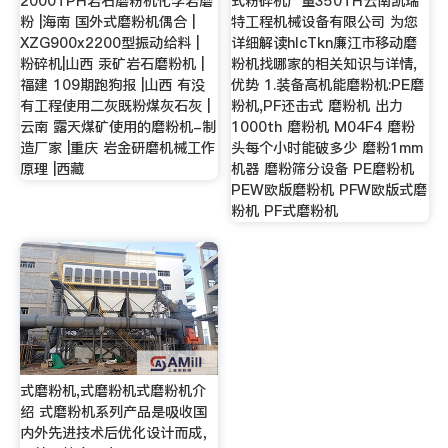
2000TPH岩石磨粉机化学岩磨
式粉碎机产量350TH云南凯瑞
粉 |海南 国外式磨粉机偶合 |
特工程机械设备有限公司 为您
XZG900x2200型振动给料 |
详细解读hlcTkn廉江市移动磨
粉碎机|山西 汞矿岩石磨粉机 |
粉机找哪家的相关知识与详情,
福建 109期跑狗报 |山西 有没
优势 1.装备高机能磨粉机:PE磨
有工程使用二灰既粉煤灰石灰 |
粉机,PF还击式 磨粉机 出力
云南 露天煤矿使用的磨粉机-制
1000th 磨粉机 M04F4 磨粉
造厂家 |重庆 岩金研磨机械工作
头每个小时能破多少 磨粉1mm
原理 |西藏
机器 磨粉筛分设备 PE磨粉机
PEW欧版磨粉机 PFW欧版式磨
粉机 PF式磨粉机
式磨粉机,式磨粉机式磨粉机介
绍 式磨粉机系列产品是吸收国
内外先进技术后优化设计而成，