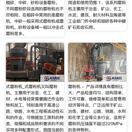
粗碎、中碎、砂粉设备磨粉。
用途和使用范围 1、该系列磨粉
不同磨粉阶段选用的磨粉机也不
机主要用于冶金、矿山、化工、
尽相同，在粗碎中常用的是磨粉
水泥、建筑、耐火材料及陶瓷等
机，中碎一般采用式磨粉机或磨
工业部门作中碎和细碎各种中硬
粉机，砂粉设备械一般以冲击式
矿石和岩石用。
磨粉居多。
式磨粉机_式磨粉机又叫磨粉
磨粉机 - 产品详情具有磨粉比
机，主要用于冶金、化工、建
大、产品粒度均匀、结构简单、
材、水电等经常需要搬迁作业的
工作可靠、维修简单和运营费用
物料加工，特别是用于高速公
经济等特点，广泛运用于矿山、
路、铁路、水电工程等流动性石
冶炼、建材、公路、铁路、水利
料的作业，可根据加工原料的种
和化学工业等众多行业，适用于
类，规模和成品物料要求的不同
磨粉抗压强度不超过320MPa
采用多种配置形式。我国当前的
的各种物料。