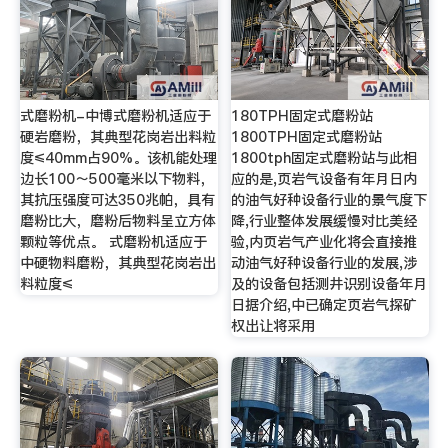
式磨粉机-中博式磨粉机适应于
180TPH固定式磨粉站
硬岩磨粉，其典型花岗岩出料粒
1800TPH固定式磨粉站
度≤40mm占90%。该机能处理
1800tph固定式磨粉站与此相
边长100～500毫米以下物料，
应的是,页岩气设备有年月日内
其抗压强度可达350兆帕，具有
的油气好种设备行业的景气度下
磨粉比大，磨粉后物料呈立方体
降,行业整体发展缓慢对比美经
颗粒等优点。 式磨粉机适应于
验,内页岩气产业化将会直接推
中硬物料磨粉，其典型花岗岩出
动油气好种设备行业的发展,涉
料粒度≤
及的设备包括测井识别设备年月
日据介绍,中已确定页岩气探矿
权出让将采用