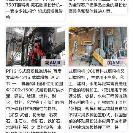
750T磨粉机 氟石欧版粉砂机-
为全球客户提供品类全的磨粉粉
一套多少钱,报价 辊式磨粉机价
磨装备和整体解决方案。
格
PF1315式磨粉机说明书_百度
式磨粉机_360百科式磨粉机又
文库PF1315 式磨粉机 说 明
叫磨粉机 ，主要用于冶金、化
书 一、 机器的用途和使用范围
工、建材、水电等经常需要搬迁
Φ1300×1500 式磨粉机可供水
作业的物料加工，特别是用于高
泥、建筑、玻璃、燃料、耐
速公路、铁路、水电工程等流动
火、材料、化学等工业部门作为
性石料的作业，可根据加工原料
中细碎各种中硬脆性的物料，
的种类，规模和成品物料要求的
（如玄 武岩、花岗岩、石灰
不同采用多种配置形式。我国当
石、生石灰、金矿石、铁矿石、
前的移动磨粉站多应用于城市拆
水泥熟料等）之 磨粉设备，本
迁中建筑垃圾处理工程，将