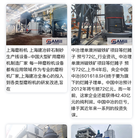
上海磨粉机 上海建冶碎石制砂
中冶埋单澳洲磁铁矿项目等烂摊
生产线设备-中国大型矿用磨粉
子 预亏72亿_行业资讯_ 中冶埋
机制造厂家 每一种磨粉机设备
单澳洲磁铁矿项目等烂摊子 预
都有应用领域.作为专业的磨粉
亏72亿,上市4年后，央企中国
机厂家,上海建冶全身心的投入
中冶(601618.SH)终于要为旗
到各类型磨粉机的研发改进,旨
下的烂摊子埋单。中国中冶预计
在
2012年将亏损72亿元。而一年
前，这家企业还能获得42.43亿
元的纯利润。中国中冶的巨亏，
缘于其近年来一系列的投资失
误。