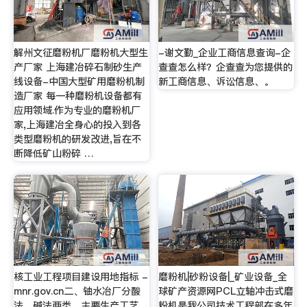
解州文征磨粉机厂磨粉机大型生
-谢文勤_企业工商信息查询-企
产厂家 上海建冶碎石制砂生产
查查怎么样？企查查为您提供的
线设备-中国大型矿用磨粉机制
新工商信息、诉讼信息、。
造厂家 每一种磨粉机设备都有
应用领域.作为专业的磨粉机厂
家,上海建冶全身心的投入到各
类型磨粉机的研发改进,旨在不
断降低矿山粉碎 …
核工业工程项目建设用地指标 -
磨粉机|砂粉设备|_矿业设备_全
mnr.gov.cn二、铀水冶厂分酸
球矿产资源网PCL立轴冲击式磨
法、碱法两类，主要生产工艺
粉机是我公司技术工程部在多年