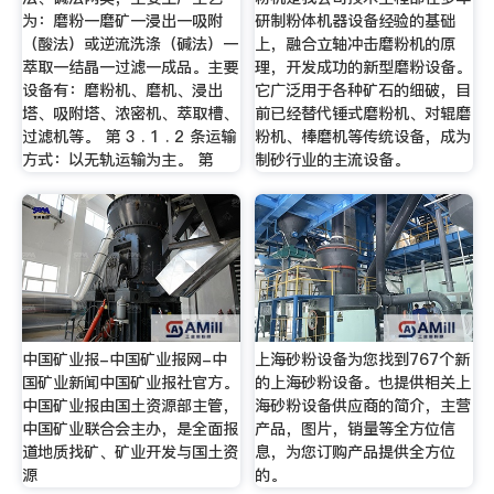
为：磨粉一磨矿一浸出一吸附
研制粉体机器设备经验的基础
（酸法）或逆流洗涤（碱法）一
上，融合立轴冲击磨粉机的原
萃取一结晶一过滤一成品。主要
理，开发成功的新型磨粉设备。
设备有：磨粉机、磨机、浸出
它广泛用于各种矿石的细破，目
塔、吸附塔、浓密机、萃取槽、
前已经替代锤式磨粉机、对辊磨
过滤机等。 第 3 . 1 . 2 条运输
粉机、棒磨机等传统设备，成为
方式：以无轨运输为主。 第
制砂行业的主流设备。
中国矿业报-中国矿业报网-中
上海砂粉设备为您找到767个新
国矿业新闻中国矿业报社官方。
的上海砂粉设备。也提供相关上
中国矿业报由国土资源部主管，
海砂粉设备供应商的简介，主营
中国矿业联合会主办，是全面报
产品，图片，销量等全方位信
道地质找矿、矿业开发与国土资
息，为您订购产品提供全方位
源
的。